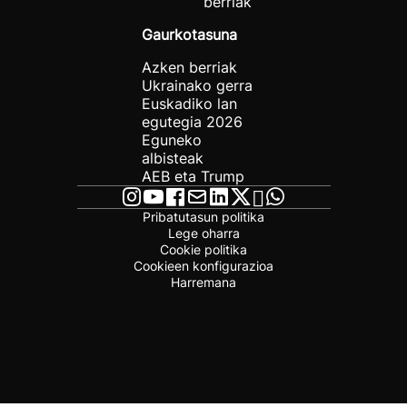
berriak
Gaurkotasuna
Azken berriak
Ukrainako gerra
Euskadiko lan
egutegia 2026
Eguneko
albisteak
AEB eta Trump
Pribatutasun politika
Lege oharra
Cookie politika
Cookieen konfigurazioa
Harremana