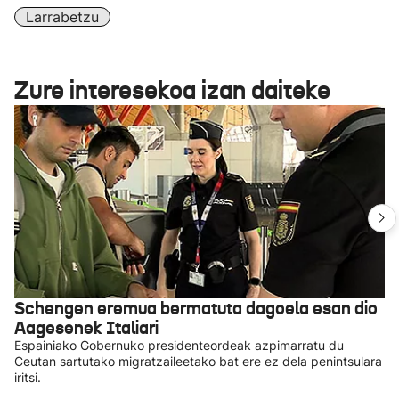
Larrabetzu
Zure interesekoa izan daiteke
Schengen eremua bermatuta dagoela esan dio
Aagesenek Italiari
Espainiako Gobernuko presidenteordeak azpimarratu du
Ceutan sartutako migratzaileetako bat ere ez dela penintsulara
iritsi.