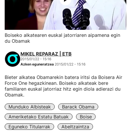
Boiseko alkatearen euskal jatorriaren aipamena egin
du Obamak
MIKEL REPARAZ | ETB
2015/01/22 - 15:16
Azken eguneratzea
2015/01/22 - 15:16
Bieter alkatea Obamarekin batera iritsi da Boisera Air
Force One hegazkinean. Boiseko alkateak bere
familiaren euskal jatorriaz hitz egin diola adierazi du
Obamak.
Munduko Albisteak
Barack Obama
Ameriketako Estatu Batuak
Boise
Eguneko Titularrak
Abeltzaintza