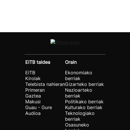
EITB taldea
Orain
EITB
Ekonomiako
Kirolak
berriak
Telebista nahieran
Gizarteko berriak
Primeran
Nazioarteko
Gaztea
berriak
Makusi
Politikako berriak
Guau - Gure
Kulturako berriak
Audioa
Teknologiako
berriak
Osasuneko