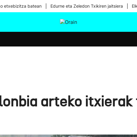
|
|
ko etxebizitza batean
Edurne eta Zeledon Txikiren jaitsiera
El
tura
Ikusmiran
Egural
Osasuna
Teknologia
onbia arteko itxierak 