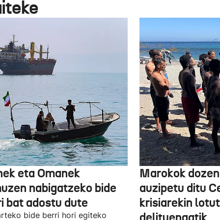
aiteke
nek eta Omanek
Marokok dozen
uzen nabigatzeko bide
auzipetu ditu 
ri bat adostu dute
krisiarekin lotu
arteko bide berri hori egiteko
delituengatik