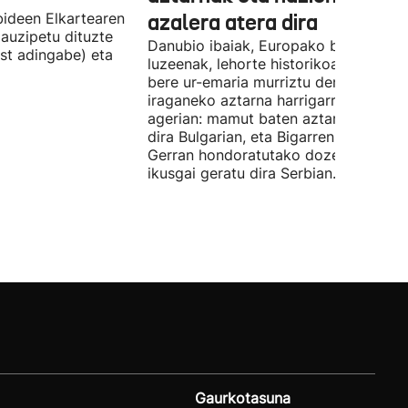
ideen Elkartearen
azalera atera dira
auzipetu dituzte
Danubio ibaiak, Europako bigarren
st adingabe) eta
luzeenak, lehorte historikoa bizi du, e
bere ur-emaria murriztu denez,
iraganeko aztarna harrigarriak utzi di
agerian: mamut baten aztarnak azald
dira Bulgarian, eta Bigarren Mundu
Gerran hondoratutako dozenaka ontz
ikusgai geratu dira Serbian.
Gaurkotasuna