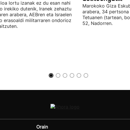
ioa lortu izanak ez du esan nahi
Marokoko Giza Eskub
ro irekiko dutenik, Iranek zehaztu
arabera, 34 pertsona 
ren arabera, AEBren eta Israelen
Tetuanen (tartean, bo
o erasoaldi militarraren ondorioz
52, Nadorren.
aitzuten.
Orain