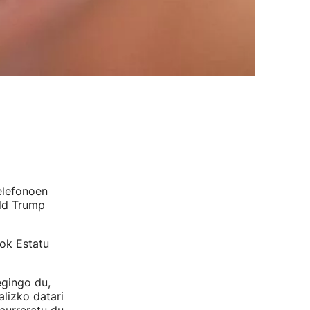
elefonoen
ld Trump
Tok Estatu
egingo du,
lizko datari