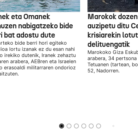
nek eta Omanek
Marokok dozen
uzen nabigatzeko bide
auzipetu ditu 
ri bat adostu dute
krisiarekin lotu
arteko bide berri hori egiteko
delituengatik
ioa lortu izanak ez du esan nahi
Marokoko Giza Eskub
ro irekiko dutenik, Iranek zehaztu
arabera, 34 pertsona 
ren arabera, AEBren eta Israelen
Tetuanen (tartean, bo
o erasoaldi militarraren ondorioz
52, Nadorren.
aitzuten.