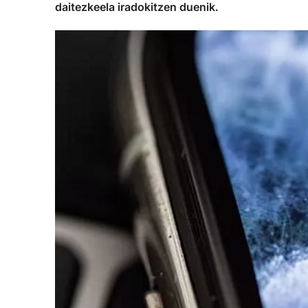
daitezkeela iradokitzen duenik.