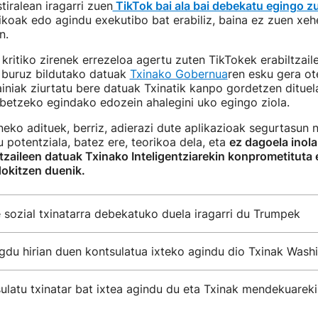
tiralean iragarri zuen
TikTok bai ala bai debekatu egingo z
koak edo agindu exekutibo bat erabiliz, baina ez zuen xeh
n.
 kritiko zirenek errezeloa agertu zuten TikTokek erabiltzail
i buruz bildutako datuak
Txinako Gobernua
ren esku gera ot
iniak ziurtatu bere datuak Txinatik kanpo gordetzen dituel
betzeko egindako edozein ahalegini uko egingo ziola.
eko adituek, berriz, adierazi dute aplikazioak segurtasun 
u potentziala, batez ere, teorikoa dela, eta
ez dagoela inola
tzaileen datuak Txinako Inteligentziarekin konprometituta
dokitzen duenik.
 sozial txinatarra debekatuko duela iragarri du Trumpek
du hirian duen kontsulatua ixteko agindu dio Txinak Washi
latu txinatar bat ixtea agindu du eta Txinak mendekuareki