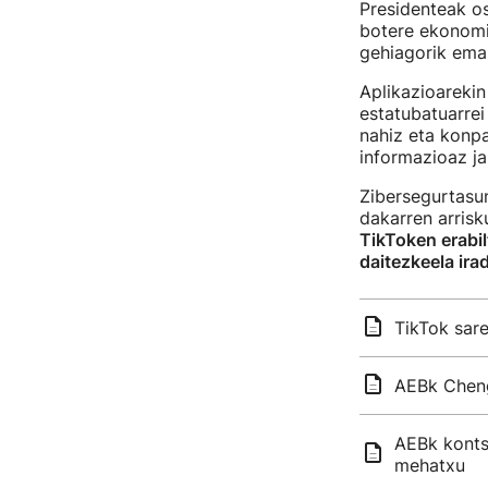
Presidenteak os
botere ekonomi
gehiagorik ema
Aplikazioarekin
estatubatuarre
nahiz eta konpa
informazioaz ja
Zibersegurtasun
dakarren arrisk
TikToken erabil
daitezkeela ira
TikTok sare
AEBk Cheng
AEBk kontsu
mehatxu