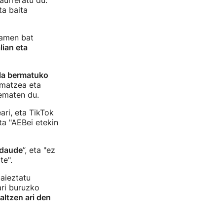
aurreratu du.
ta baita
samen bat
ian eta
ala bermatuko
rmatzea eta
ematen du.
ari, eta TikTok
ta "AEBei etekin
 daude
”, eta "ez
te".
aieztatu
ari buruzko
altzen ari den