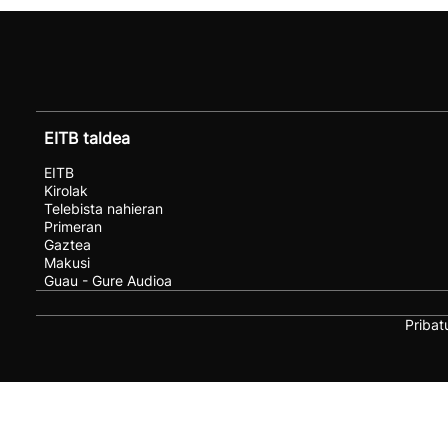
EITB taldea
EITB
Kirolak
Telebista nahieran
Primeran
Gaztea
Makusi
Guau - Gure Audioa
Pribat