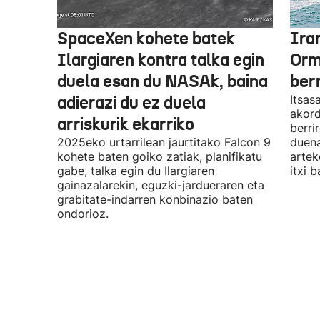
SpaceXen kohete batek
Ira
Ilargiaren kontra talka egin
Orm
duela esan du NASAk, baina
ber
adierazi du ez duela
Itsas
akord
arriskurik ekarriko
berri
2025eko urtarrilean jaurtitako Falcon 9
duena
kohete baten goiko zatiak, planifikatu
artek
gabe, talka egin du Ilargiaren
itxi b
gainazalarekin, eguzki-jardueraren eta
grabitate-indarren konbinazio baten
ondorioz.