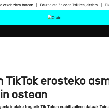
|
|
ko etxebizitza batean
Edurne eta Zeledon Txikiren jaitsiera
El
tura
Ikusmiran
Egural
Osasuna
Teknologia
 TikTok erosteko asm
gin ostean
oela inolako frogarik Tik Token erabiltzaileen datuak Txin