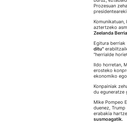
buruz, eztabaid
Prozesuan zehar
presidenteareki
Komunikatuan, 
aztertzeko asmo
Zeelanda Berri
Egitura berriak
ditu"
erabiltzai
"herrialde hori
Ildo horretan, 
erosteko konpro
ekonomiko egok
Konpainiak zeha
du eguneratze g
Mike Pompeo Es
duenez, Trump p
erabakia hartz
susmoagatik.