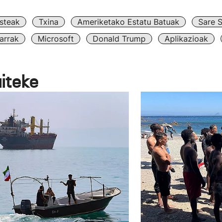
steak
Txina
Ameriketako Estatu Batuak
Sare S
arrak
Microsoft
Donald Trump
Aplikazioak
aiteke