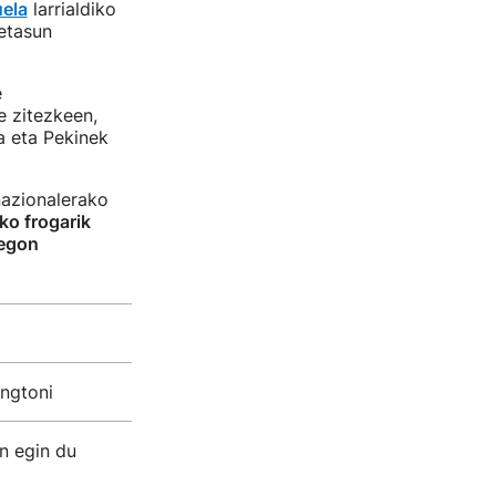
uela
larrialdiko
etasun
e
e zitezkeen,
a eta Pekinek
nazionalerako
ko frogarik
 egon
ngtoni
n egin du