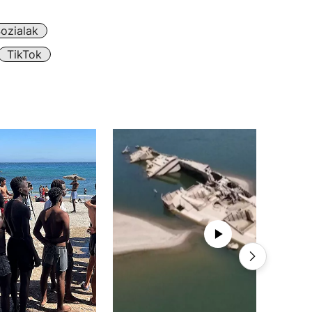
ozialak
TikTok