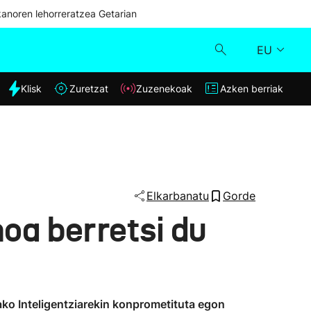
kanoren lehorreratzea Getarian
EU
dia
Klisk
Zuretzat
Zuzenekoak
Azken berriak
Klisk
Zuzenekoak
Zuretzat
Elkarbanatu
Gorde
oa berretsi du
Azken berriak
ako Inteligentziarekin konprometituta egon