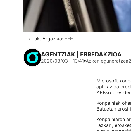
Tik Tok. Argazkia: EFE.
AGENTZIAK | ERREDAKZIOA
2020/08/03 - 13:41
Azken eguneratzea
2
Microsoft konp
aplikazioa ero
AEBko president
Konpainiak ohar
Batuetan erosi 
Konpainiaren a
"azkar", eroske