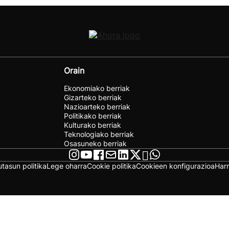
Orain
Ekonomiako berriak
Gizarteko berriak
Nazioarteko berriak
Politikako berriak
Kulturako berriak
Teknologiako berriak
Osasuneko berriak
utasun politika
Lege oharra
Cookie politika
Cookieen konfigurazioa
Har