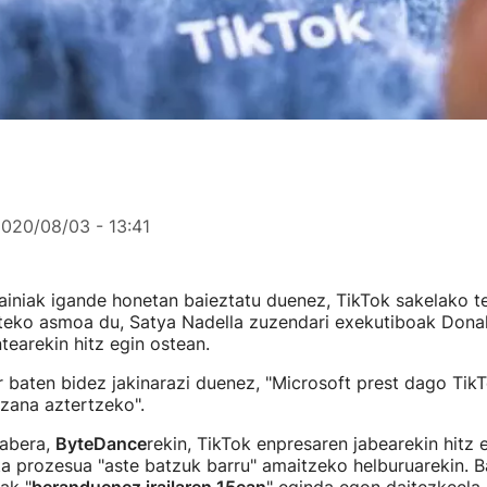
020/08/03 - 13:41
ainiak igande honetan baieztatu duenez, TikTok sakelako t
steko asmoa du, Satya Nadella zuzendari exekutiboak Dona
earekin hitz egin ostean.
 baten bidez jakinarazi duenez, "Microsoft prest dago Tik
izana aztertzeko".
rabera,
ByteDance
rekin, TikTok enpresaren jabearekin hitz 
ta prozesua "aste batzuk barru" amaitzeko helburuarekin. Ba