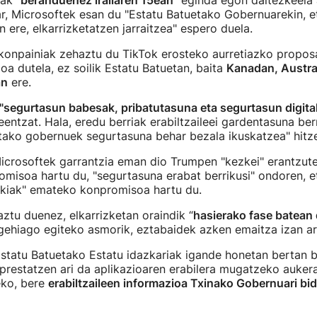
ak "
beranduenez irailaren 15ean
" eginda egon daitezkeela 
, Microsoftek esan du "Estatu Batuetako Gobernuarekin, e
n ere, elkarrizketatzen jarraitzea" espero duela.
konpainiak zehaztu du TikTok erosteko aurretiazko propo
a dutela, ez soilik Estatu Batuetan, baita
Kanadan, Austral
an
ere.
"segurtasun babesak, pribatutasuna eta segurtasun digit
leentzat. Hala, eredu berriak erabiltzaileei gardentasuna be
etako gobernuek segurtasuna behar bezala ikuskatzea" hitz
Microsoftek garrantzia eman dio Trumpen "kezkei" erantzute
misoa hartu du, "segurtasuna erabat berrikusi" ondoren, e
iak" emateko konpromisoa hartu du.
ztu duenez, elkarrizketan oraindik “
hasierako fase batean
ehiago egiteko asmorik, eztabaidek azken emaitza izan ar
tatu Batuetako Estatu idazkariak igande honetan bertan b
restatzen ari da aplikazioaren erabilera mugatzeko auker
eko, bere
erabiltzaileen informazioa Txinako Gobernuari bid