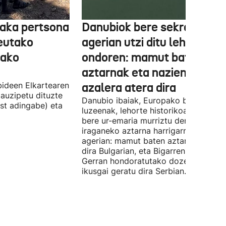
aka pertsona
Danubiok bere sekretuak
Ceutako
agerian utzi ditu lehortear
tako
ondoren: mamut baten
aztarnak eta nazien ontzia
ideen Elkartearen
azalera atera dira
auzipetu dituzte
Danubio ibaiak, Europako bigarren
st adingabe) eta
luzeenak, lehorte historikoa bizi du, e
bere ur-emaria murriztu denez,
iraganeko aztarna harrigarriak utzi di
agerian: mamut baten aztarnak azald
dira Bulgarian, eta Bigarren Mundu
Gerran hondoratutako dozenaka ontz
ikusgai geratu dira Serbian.