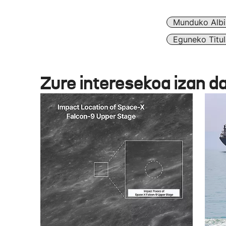
Munduko Albi
Eguneko Titul
Zure interesekoa izan d