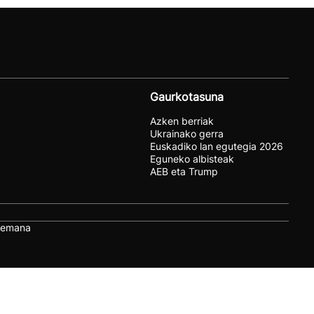
Gaurkotasuna
Azken berriak
Ukrainako gerra
Euskadiko lan egutegia 2026
Eguneko albisteak
AEB eta Trump
remana