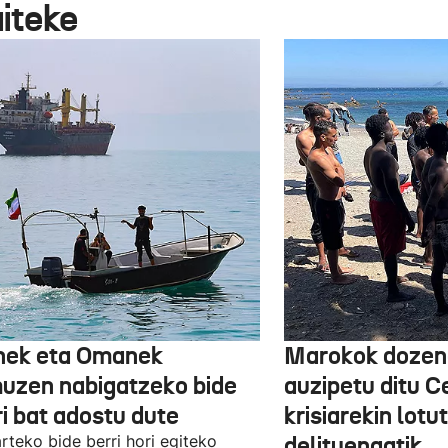
aiteke
nek eta Omanek
Marokok dozen
uzen nabigatzeko bide
auzipetu ditu 
ri bat adostu dute
krisiarekin lotu
arteko bide berri hori egiteko
delituengatik