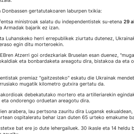
zala.
 Donbassen gertatutakoaren laburpen txikia:
fentsa ministroak salatu du independentistek su-etena
29 a
ta Armadak bajarik ez izan.
ta Luhanskeko herri errepublikek ziurtatu dutenez, Ukrain
eraso egin ditu morteroekin.
EBren Atzerri goi ordezkariak Bruselan esan duenez, "muga
kaldiak eta bonbardaketa areagotu dira, bistakoa da eta o
ntistak premiaz "gaitzesteko" eskatu die Ukrainak mendeb
rrusiako mugatik kilometro gutxira gertatu da.
akordioak debekatutako mortero eta artilleriarekin eginda
i eta ondorengo orduetan areagotu dira.
ien arabera, lau pertsona zauritu dira Lugansk eskualdean,
n artean ospitaleratu behar izan duten 65 urteko emakume ba
tetxe bat ere jo dute lehergailuek. 30 ikasle eta 14 heldu b