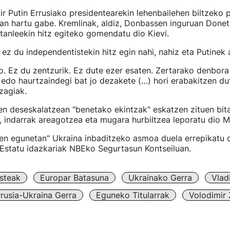
ir Putin Errusiako presidentearekin lehenbailehen biltzeko 
an hartu gabe. Kremlinak, aldiz, Donbassen inguruan Done
anleekin hitz egiteko gomendatu dio Kievi.
 ez du independentistekin hitz egin nahi, nahiz eta Putinek
. Ez du zentzurik. Ez dute ezer esaten. Zertarako denbora
 edo haurtzaindegi bat jo dezakete (…) hori erabakitzen dut
zagiak.
en deseskalatzean "benetako ekintzak" eskatzen zituen bit
 indarrak areagotzea eta mugara hurbiltzea leporatu dio M
zen egunetan" Ukraina inbaditzeko asmoa duela errepikatu
statu idazkariak NBEko Segurtasun Kontseiluan.
steak
Europar Batasuna
Ukrainako Gerra
Vlad
rrusia-Ukraina Gerra
Eguneko Titularrak
Volodimir 