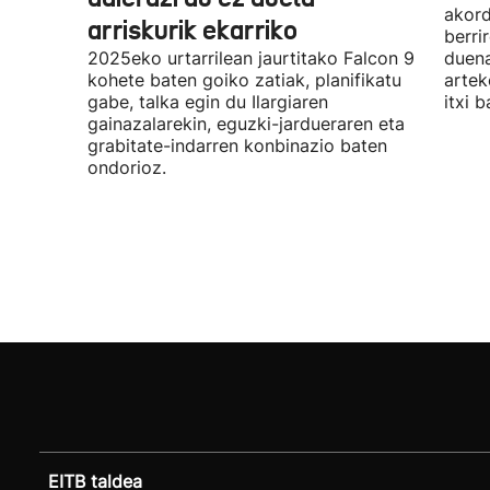
akord
arriskurik ekarriko
berri
2025eko urtarrilean jaurtitako Falcon 9
duena
kohete baten goiko zatiak, planifikatu
artek
gabe, talka egin du Ilargiaren
itxi b
gainazalarekin, eguzki-jardueraren eta
grabitate-indarren konbinazio baten
ondorioz.
EITB taldea