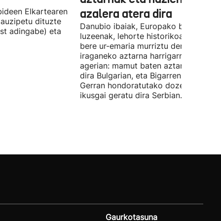
ideen Elkartearen
azalera atera dira
auzipetu dituzte
Danubio ibaiak, Europako bigarren
st adingabe) eta
luzeenak, lehorte historikoa bizi du, e
bere ur-emaria murriztu denez,
iraganeko aztarna harrigarriak utzi di
agerian: mamut baten aztarnak azald
dira Bulgarian, eta Bigarren Mundu
Gerran hondoratutako dozenaka ontz
ikusgai geratu dira Serbian.
Gaurkotasuna