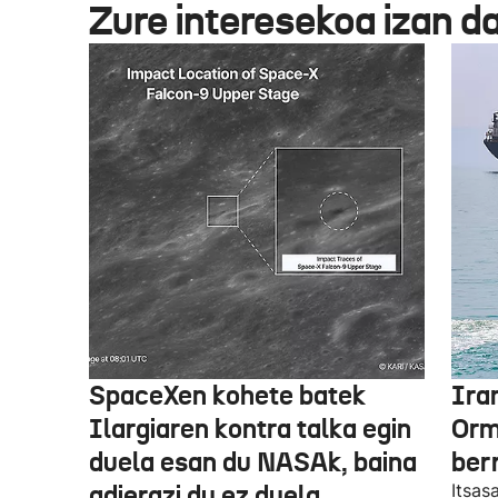
Zure interesekoa izan d
SpaceXen kohete batek
Ira
Ilargiaren kontra talka egin
Orm
duela esan du NASAk, baina
ber
adierazi du ez duela
Itsas