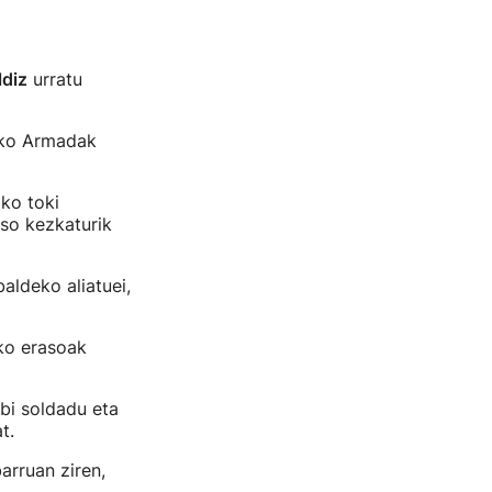
ldiz
urratu
ako Armadak
ko toki
so kezkaturik
aldeko aliatuei,
ko erasoak
 bi soldadu eta
t.
arruan ziren,