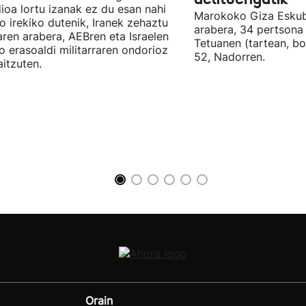
ioa lortu izanak ez du esan nahi
Marokoko Giza Eskub
ro irekiko dutenik, Iranek zehaztu
arabera, 34 pertsona 
ren arabera, AEBren eta Israelen
Tetuanen (tartean, bo
o erasoaldi militarraren ondorioz
52, Nadorren.
aitzuten.
Orain