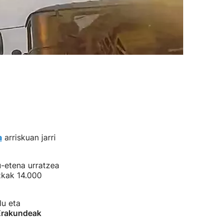
a
arriskuan jarri
-etena urratzea
zkak 14.000
lu eta
Erakundeak