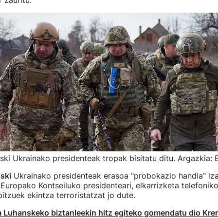
 zauritu.
ski Ukrainako presidenteak tropak bisitatu ditu. Argazkia: 
ski
Ukrainako presidenteak erasoa "probokazio handia" iza
Europako Kontseiluko presidenteari, elkarrizketa telefonik
itzuek ekintza terroristatzat jo dute.
 Luhanskeko biztanleekin hitz egiteko gomendatu dio Krem