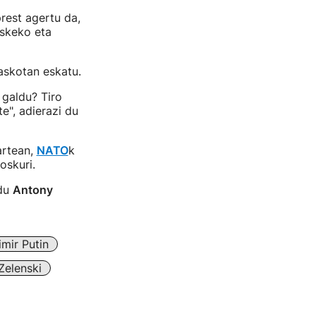
prest agertu da,
tskeko eta
 askotan eskatu.
 galdu? Tiro
e", adierazi du
artean,
NATO
k
oskuri.
 du
Antony
imir Putin
Zelenski