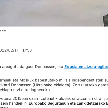
EFE.
022/02/17 - 17:58
ra areagotu da gaur Donbassen, eta
Errusiaren atzera-egite
rnuak eta Moskuk babestutako milizia independentistek su
elkarri Donbassen (Ukrainako ekialdea). Zortzi urteko gata
ehiago utzi ditu dagoeneko.
tena 2015ean ezarri zutenetik aldeak urratzen ari dira isti
 zein handiekin,
Europako Segurtasun eta Lankidetzarako 