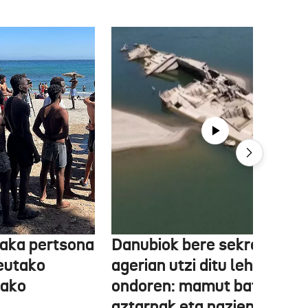
aka pertsona
Danubiok bere sekretuak
Ceutako
agerian utzi ditu lehortear
tako
ondoren: mamut baten
aztarnak eta nazien ontzia