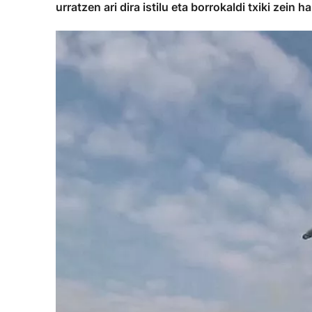
urratzen ari dira istilu eta borrokaldi txiki zein