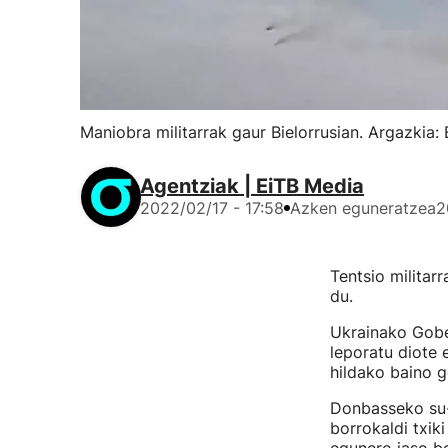
Maniobra militarrak gaur Bielorrusian. Argazkia: 
Agentziak | EiTB Media
2022/02/17 - 17:58
Azken eguneratzea
2
Tentsio militar
du.
Ukrainako Gobe
leporatu diote 
hildako baino g
Donbasseko su-e
borrokaldi txiki