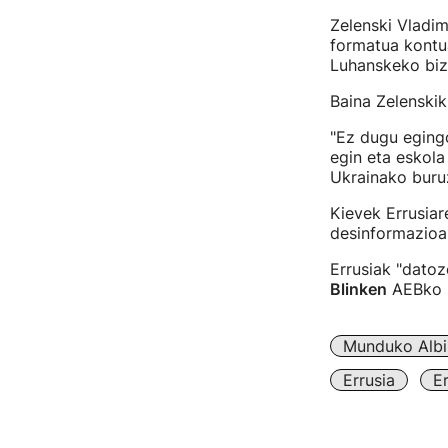
Zelenski Vladim
formatua kontu
Luhanskeko bizt
Baina Zelenskik
"Ez dugu egingo
egin eta eskola
Ukrainako buru
Kievek Errusiar
desinformazioa,
Errusiak "dato
Blinken
AEBko E
Munduko Albi
Errusia
E