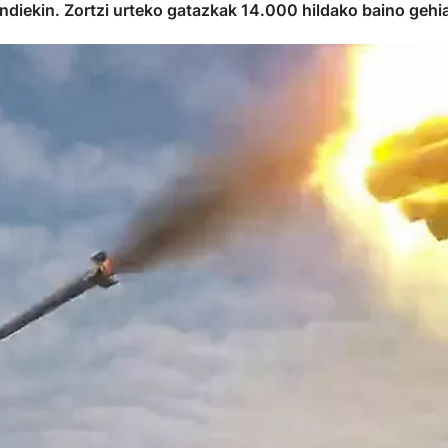
 handiekin. Zortzi urteko gatazkak 14.000 hildako baino gehia