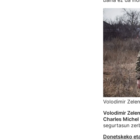
baina ez da inor
Volodimir Zelen
Volodimir Zelen
Charles Michel
segurtasun zerb
Donetskeko eta