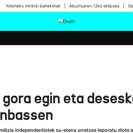
|
|
Koloneko minbizi baheketak
Abuztuaren 12ko eklipsea
Ga
tura
Ikusmiran
Egural
Osasuna
Teknologia
k gora egin eta deses
onbassen
izia independentistek su-etena urratzea leporatu diote el