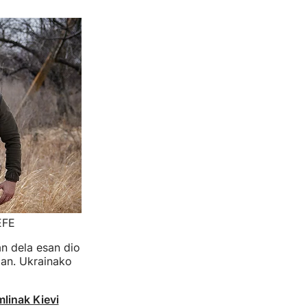
EFE
n dela esan dio
oan. Ukrainako
linak Kievi