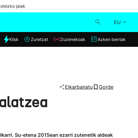
steizko jaiak
EU
dia
Klisk
Zuretzat
Zuzenekoak
Azken berriak
Klisk
Zuzenekoak
Zuretzat
Elkarbanatu
Gorde
kalatzea
Azken berriak
karri. Su-etena 2015ean ezarri zutenetik aldeak