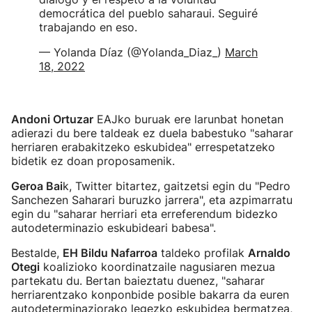
democrática del pueblo saharaui. Seguiré
trabajando en eso.
— Yolanda Díaz (@Yolanda_Diaz_)
March
18, 2022
Andoni Ortuzar
EAJko buruak ere larunbat honetan
adierazi du bere taldeak ez duela babestuko "saharar
herriaren erabakitzeko eskubidea" errespetatzeko
bidetik ez doan proposamenik.
Geroa Bai
k, Twitter bitartez, gaitzetsi egin du "Pedro
Sanchezen Saharari buruzko jarrera", eta azpimarratu
egin du "saharar herriari eta erreferendum bidezko
autodeterminazio eskubideari babesa".
Bestalde,
EH Bildu Nafarroa
taldeko profilak
Arnaldo
Otegi
koalizioko koordinatzaile nagusiaren mezua
partekatu du. Bertan baieztatu duenez, "saharar
herriarentzako konponbide posible bakarra da euren
autodeterminaziorako legezko eskubidea bermatzea,