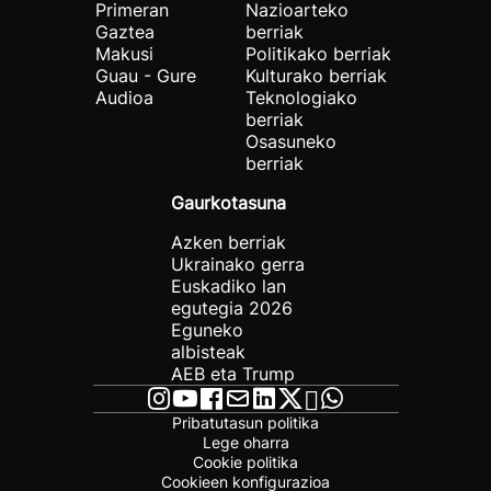
Primeran
Nazioarteko
Gaztea
berriak
Makusi
Politikako berriak
Guau - Gure
Kulturako berriak
Audioa
Teknologiako
berriak
Osasuneko
berriak
Gaurkotasuna
Azken berriak
Ukrainako gerra
Euskadiko lan
egutegia 2026
Eguneko
albisteak
AEB eta Trump
Pribatutasun politika
Lege oharra
Cookie politika
Cookieen konfigurazioa