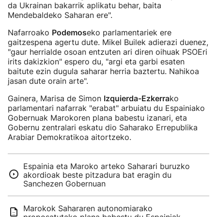
da Ukrainan bakarrik aplikatu behar, baita
Mendebaldeko Saharan ere".
Nafarroako
Podemos
eko parlamentariek ere
gaitzespena agertu dute. Mikel Builek adierazi duenez,
"gaur herrialde osoan entzuten ari diren oihuak PSOEri
irits dakizkion" espero du, "argi eta garbi esaten
baitute ezin dugula saharar herria baztertu. Nahikoa
jasan dute orain arte".
Gainera, Marisa de Simon
Izquierda-Ezkerra
ko
parlamentari nafarrak "erabat" arbuiatu du Espainiako
Gobernuak Marokoren plana babestu izanari, eta
Gobernu zentralari eskatu dio Saharako Errepublika
Arabiar Demokratikoa aitortzeko.
Espainia eta Maroko arteko Saharari buruzko
akordioak beste pitzadura bat eragin du
Sanchezen Gobernuan
Marokok Sahararen autonomiarako