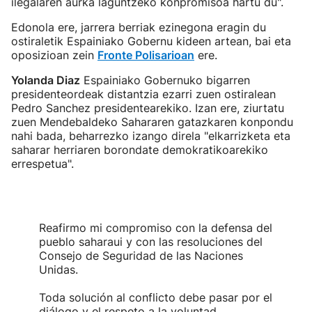
ilegalaren aurka laguntzeko konpromisoa hartu du".
Edonola ere, jarrera berriak ezinegona eragin du
ostiraletik Espainiako Gobernu kideen artean, bai eta
oposizioan zein
Fronte Polisarioan
ere.
Yolanda Diaz
Espainiako Gobernuko bigarren
presidenteordeak distantzia ezarri zuen ostiralean
Pedro Sanchez presidentearekiko. Izan ere, ziurtatu
zuen Mendebaldeko Sahararen gatazkaren konpondu
nahi bada, beharrezko izango direla "elkarrizketa eta
saharar herriaren borondate demokratikoarekiko
errespetua".
Reafirmo mi compromiso con la defensa del
pueblo saharaui y con las resoluciones del
Consejo de Seguridad de las Naciones
Unidas.
Toda solución al conflicto debe pasar por el
diálogo y el respeto a la voluntad