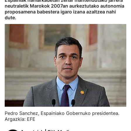
Espainiak hamarkadetan zehar mantendutako jarrera
neutraletik Marokok 2007an aurkeztutako autonomia
proposamena babestera igaro izana azaltzea nahi
dute.
Pedro Sanchez, Espainiako Gobernuko presidentea.
Argazkia: EFE