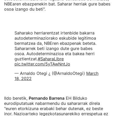
NBEaren ebazpenekin bat. Saharar herriak gure babes
osoa izango du beti".
Saharako herriarentzat irtenbide bakarra
autodeterminaziorako eskubide legitimoa
bermatzea da, NBEren ebazpenak beteta.
Sahararrek beti izango dute gure babes
osoa. Autodeterminazioa eta bakea herri
guztientzat.
#SaharaLibre
pic.twitter.com/5yTAwNntJo
— Arnaldo Otegi ¿ (@ArnaldoOtegi)
March
18, 2022
Ildo beretik,
Pernando Barrena
EH Bilduko
eurodiputatuak nabarmendu du sahararrak direla
"euren etorkizuna erabaki behar dutenak, ez beste
inor. Nazioarteko legezkotasunarekiko errespetua ez