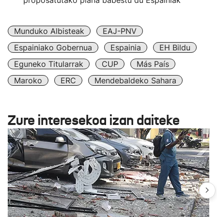
proposatutako plana babestu du Espainiak
Munduko Albisteak
EAJ-PNV
Espainiako Gobernua
Espainia
EH Bildu
Eguneko Titularrak
CUP
Más País
Maroko
ERC
Mendebaldeko Sahara
Zure interesekoa izan daiteke