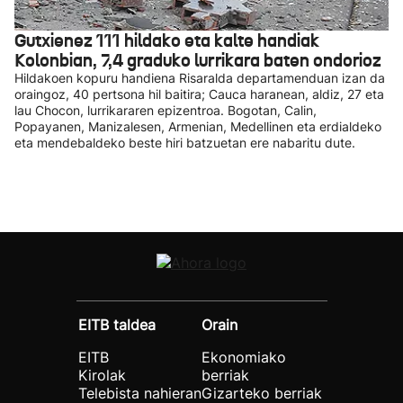
Gutxienez 111 hildako eta kalte handiak
Kolonbian, 7,4 graduko lurrikara baten ondorioz
Hildakoen kopuru handiena Risaralda departamenduan izan da
oraingoz, 40 pertsona hil baitira; Cauca haranean, aldiz, 27 eta
lau Chocon, lurrikararen epizentroa. Bogotan, Calin,
Popayanen, Manizalesen, Armenian, Medellinen eta erdialdeko
eta mendebaldeko beste hiri batzuetan ere nabaritu dute.
EITB taldea
Orain
EITB
Ekonomiako
Kirolak
berriak
Telebista nahieran
Gizarteko berriak