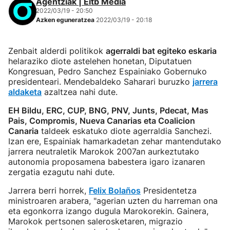
Agentziak | Eitb Media
2022/03/19 - 20:50
Azken eguneratzea
2022/03/19 - 20:18
Zenbait alderdi politikok
agerraldi bat egiteko eskaria
helaraziko diote astelehen honetan, Diputatuen
Kongresuan, Pedro Sanchez Espainiako Gobernuko
presidenteari. Mendebaldeko Saharari buruzko
jarrera
aldaketa
azaltzea nahi dute.
EH Bildu, ERC, CUP, BNG, PNV, Junts, Pdecat, Mas
Pais, Compromis, Nueva Canarias eta Coalicion
Canaria
taldeek eskatuko diote agerraldia Sanchezi.
Izan ere, Espainiak hamarkadetan zehar mantendutako
jarrera neutraletik Marokok 2007an aurkeztutako
autonomia proposamena babestera igaro izanaren
zergatia ezagutu nahi dute.
Jarrera berri horrek,
Felix Bolaños
Presidentetza
ministroaren arabera, "agerian uzten du harreman ona
eta egonkorra izango dugula Marokorekin. Gainera,
Marokok pertsonen salerosketaren, migrazio