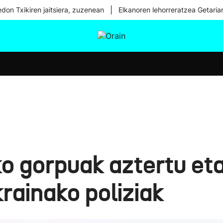
|
don Txikiren jaitsiera, zuzenean
Elkanoren lehorreratzea Getaria
tura
Ikusmiran
Egural
Osasuna
Teknologia
o gorpuak aztertu eta
krainako poliziak