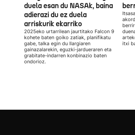
duela esan du NASAk, baina
ber
adierazi du ez duela
Itsas
akord
arriskurik ekarriko
berri
2025eko urtarrilean jaurtitako Falcon 9
duena
kohete baten goiko zatiak, planifikatu
artek
gabe, talka egin du Ilargiaren
itxi b
gainazalarekin, eguzki-jardueraren eta
grabitate-indarren konbinazio baten
ondorioz.