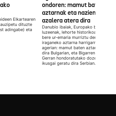
tako
ondoren: mamut baten
aztarnak eta nazien ontzia
ideen Elkartearen
azalera atera dira
auzipetu dituzte
Danubio ibaiak, Europako bigarren
st adingabe) eta
luzeenak, lehorte historikoa bizi du, e
bere ur-emaria murriztu denez,
iraganeko aztarna harrigarriak utzi di
agerian: mamut baten aztarnak azald
dira Bulgarian, eta Bigarren Mundu
Gerran hondoratutako dozenaka ontz
ikusgai geratu dira Serbian.