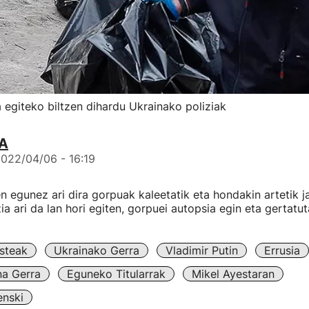
 egiteko biltzen dihardu Ukrainako poliziak
IA
022/04/06 - 16:19
n egunez ari dira gorpuak kaleetatik eta hondakin artetik j
ia ari da lan hori egiten, gorpuei autopsia egin eta gertatu
steak
Ukrainako Gerra
Vladimir Putin
Errusia
na Gerra
Eguneko Titularrak
Mikel Ayestaran
enski