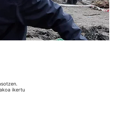
asotzen.
takoa ikertu