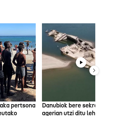
aka pertsona
Danubiok bere sekretuak
Ceutako
agerian utzi ditu lehortear