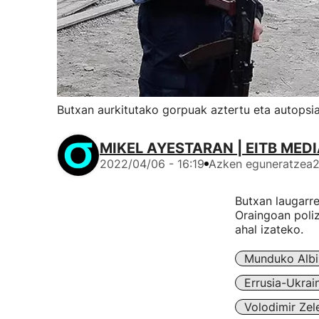
Butxan aurkitutako gorpuak aztertu eta autopsia
MIKEL AYESTARAN | EITB MED
2022/04/06 - 16:19
Azken eguneratzea
2
Butxan laugarre
Oraingoan poliz
ahal izateko.
Munduko Albi
Errusia-Ukrai
Volodimir Zel