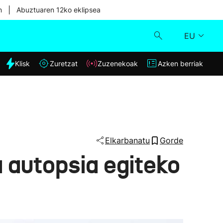
|
n
Abuztuaren 12ko eklipsea
EU
dia
Klisk
Zuretzat
Zuzenekoak
Azken berriak
Klisk
Zuzenekoak
Zuretzat
Elkarbanatu
Gorde
 autopsia egiteko
Azken berriak