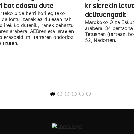
ri bat adostu dute
krisiarekin lotu
arteko bide berri hori egiteko
delituengatik
ioa lortu izanak ez du esan nahi
Marokoko Giza Eskub
ro irekiko dutenik, Iranek zehaztu
arabera, 34 pertsona 
ren arabera, AEBren eta Israelen
Tetuanen (tartean, bo
o erasoaldi militarraren ondorioz
52, Nadorren.
aitzuten.