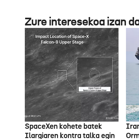
Zure interesekoa izan d
SpaceXen kohete batek
Ira
Ilargiaren kontra talka egin
Orm