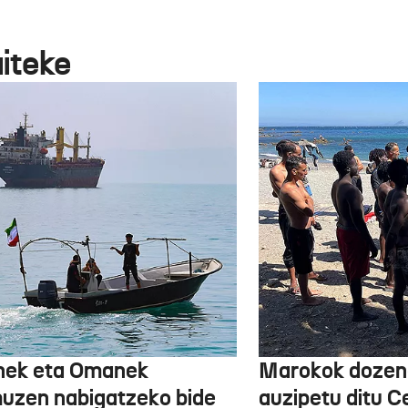
aiteke
nek eta Omanek
Marokok dozen
uzen nabigatzeko bide
auzipetu ditu 