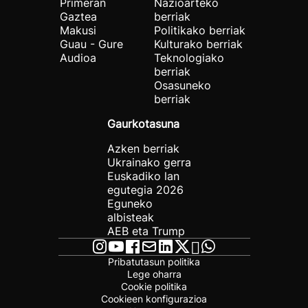
Primeran
Nazioarteko
Gaztea
berriak
Makusi
Politikako berriak
Guau - Gure
Kulturako berriak
Audioa
Teknologiako
berriak
Osasuneko
berriak
Gaurkotasuna
Azken berriak
Ukrainako gerra
Euskadiko lan
egutegia 2026
Eguneko
albisteak
AEB eta Trump
Pribatutasun politika
Lege oharra
Cookie politika
Cookieen konfigurazioa