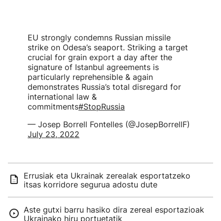
EU strongly condemns Russian missile
strike on Odesa’s seaport. Striking a target
crucial for grain export a day after the
signature of Istanbul agreements is
particularly reprehensible & again
demonstrates Russia’s total disregard for
international law &
commitments
#StopRussia
— Josep Borrell Fontelles (@JosepBorrellF)
July 23, 2022
Errusiak eta Ukrainak zerealak esportatzeko
itsas korridore segurua adostu dute
Aste gutxi barru hasiko dira zereal esportazioak
Ukrainako hiru portuetatik