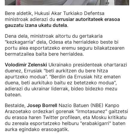
Bere aldetik, Hukusi Akar Turkiako Defentsa
ministroak adierazi du
errusiar autoritateek erasoa
gauzatu izana ukatu dutela
.
Dena dela, ministroak aitortu du gertakaria
"kezkagarria" dela, Odesa eta herrialdeko beste bi
portu alea esportatzeko eremu seguru bilakatzearen
bermatzailea baita bere herrialdea.
Volodimir Zelenski
Ukrainako presidenteak ohartarazi
duenez, Errusiak "beti aurkitzen du bere hitza
apurtzeko modua". "Berdin da Errusiak hitz ematen
duena, beti aurkituko baitu ez betetzeko modua",
adierazi du ukrainar liderrak, bideo bidezko mezu
batean.
Bestalde,
Josep Borrell
Nazio Batuen (NBE) Kanpo
Arazoetako ordezkari gorenak "irmotasunez" gaitzetsi
du erasoa haren Twitter profilean, eta Mosku kritikatu
du zereala esportatzeko helburu "erabakigarri" baten
aurka egindako erasoagatik.