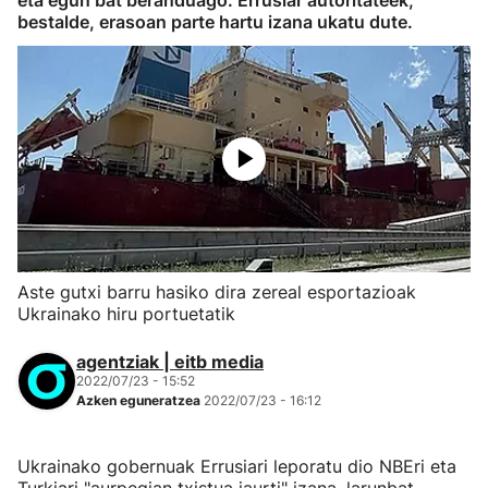
eta egun bat beranduago. Errusiar autoritateek,
bestalde, erasoan parte hartu izana ukatu dute.
Aste gutxi barru hasiko dira zereal esportazioak
Ukrainako hiru portuetatik
agentziak | eitb media
2022/07/23 - 15:52
Azken eguneratzea
2022/07/23 - 16:12
Ukrainako gobernuak Errusiari leporatu dio NBEri eta