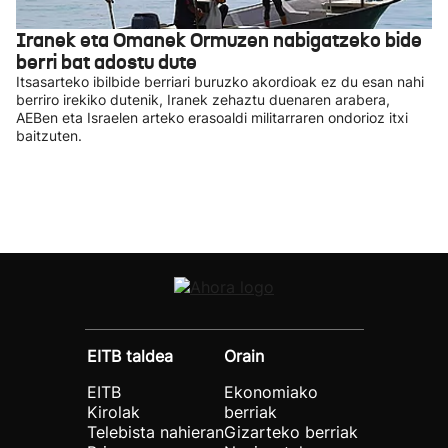
Iranek eta Omanek Ormuzen nabigatzeko bide
berri bat adostu dute
Itsasarteko ibilbide berriari buruzko akordioak ez du esan nahi
berriro irekiko dutenik, Iranek zehaztu duenaren arabera,
AEBen eta Israelen arteko erasoaldi militarraren ondorioz itxi
baitzuten.
EITB taldea
Orain
EITB
Ekonomiako
Kirolak
berriak
Telebista nahieran
Gizarteko berriak