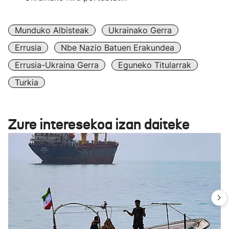
Munduko Albisteak
Ukrainako Gerra
Errusia
Nbe Nazio Batuen Erakundea
Errusia-Ukraina Gerra
Eguneko Titularrak
Turkia
Zure interesekoa izan daiteke