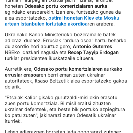
Turkiari "aurpegian txistua jaurti" izana, larunbat
honetan
Odesako portu komertzialaren aurka
egindako erasoarekin. Izan ere, funtsezko gunea da
alea esportatzeko,
ostiral honetan Kiev eta Mosku
artean Istanbulen lortutako akordioa
ren arabera.
Ukrainako Kanpo Ministerioko bozeramaile batek
adierazi duenez, Errusiak "ardura osoa" hartu beharko
du akordio hori apurtuz gero;
Antonio Guterres
NBEko idazkari nagusia eta
Recep Tayyip Erdogan
turkiar presidentea ikuskatzaile dituena.
Aurretik ere,
Odesako portu komertzialaren aurkako
errusiar erasoa
ren berri eman zuten ukrainar
autoritateek, Itsaso Beltzetik alea esportatzeko gakoa
delarik.
"Etsaiak Kalibr gisako gurutzaldi-misilekin erasotu
zuen portu komertziala. Bi misil eraitsi zituzten
ukrainar defentsek, eta beste bik portuko azpiegitura
kolpatu zuten", jakinarazi zuten Odesatik ukrainar
iturriek.
Lehen adierazpen horretan jada gogorarazi zutenez,