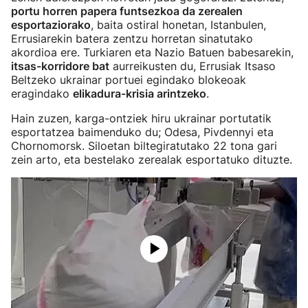
portu horren papera funtsezkoa da zerealen
esportaziorako
, baita ostiral honetan, Istanbulen,
Errusiarekin batera zentzu horretan sinatutako
akordioa ere. Turkiaren eta Nazio Batuen babesarekin,
itsas-korridore bat
aurreikusten du, Errusiak Itsaso
Beltzeko ukrainar portuei egindako blokeoak
eragindako
elikadura-krisia arintzeko
.
Hain zuzen, karga-ontziek hiru ukrainar portutatik
esportatzea baimenduko du; Odesa, Pivdennyi eta
Chornomorsk. Siloetan biltegiratutako 22 tona gari
zein arto, eta bestelako zerealak esportatuko dituzte.