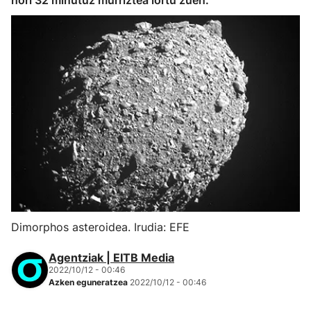
hori 32 minutuz murriztea lortu zuen.
Dimorphos asteroidea. Irudia: EFE
Agentziak | EITB Media
2022/10/12 - 00:46
Azken eguneratzea
2022/10/12 - 00:46