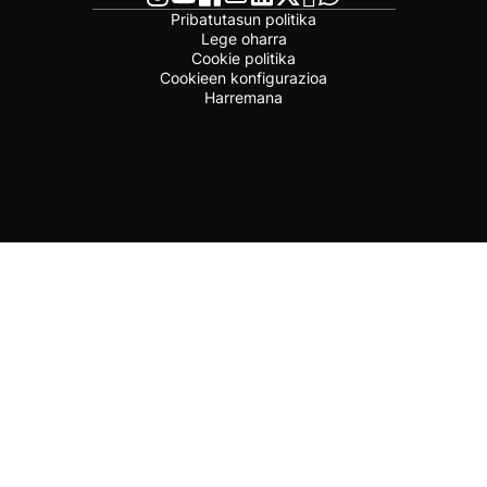
Pribatutasun politika
Lege oharra
Cookie politika
Cookieen konfigurazioa
Harremana