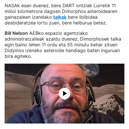
NASAk esan duenez, bere DART ontziak Lurretik 11
milioi kilometrora dagoen Dimorphos asteroidearen
gainazalean izandako
talkak
bere ibilbidea
desbideratzea lortu zuen, bere helburua betez.
Bill Nelson
AEBko espazio agentziako
administratzaileak azaldu duenez, Dimorphosek talka
egin baino lehen 11 ordu eta 55 minutu behar zituen
Didymos izeneko asteroide handiago baten inguruan
bira egiteko.