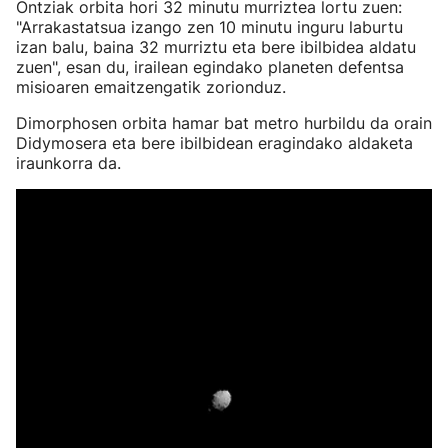
Ontziak orbita hori 32 minutu murriztea lortu zuen:
"Arrakastatsua izango zen 10 minutu inguru laburtu
izan balu, baina 32 murriztu eta bere ibilbidea aldatu
zuen", esan du, irailean egindako planeten defentsa
misioaren emaitzengatik zorionduz.
Dimorphosen orbita hamar bat metro hurbildu da orain
Didymosera eta bere ibilbidean eragindako aldaketa
iraunkorra da.