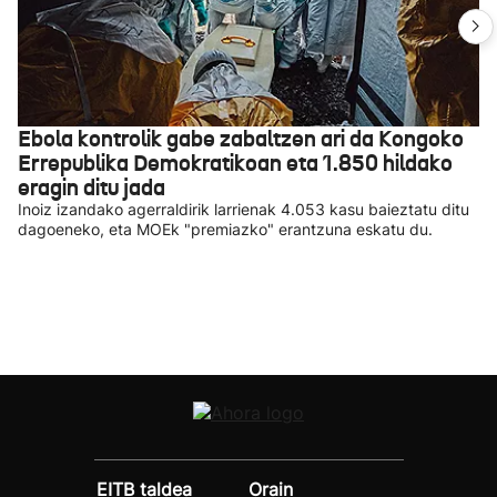
Ebola kontrolik gabe zabaltzen ari da Kongoko
Errepublika Demokratikoan eta 1.850 hildako
eragin ditu jada
Inoiz izandako agerraldirik larrienak 4.053 kasu baieztatu ditu
dagoeneko, eta MOEk "premiazko" erantzuna eskatu du.
EITB taldea
Orain