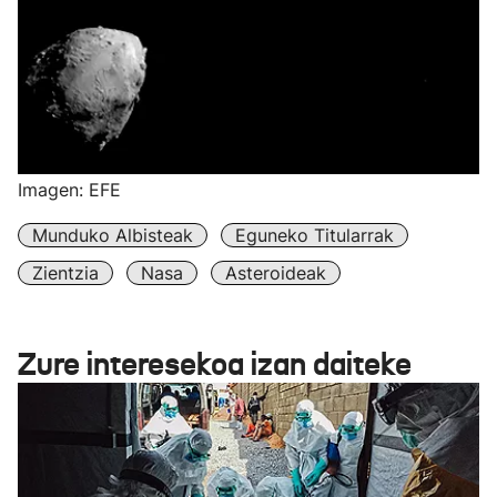
Imagen: EFE
Munduko Albisteak
Eguneko Titularrak
Zientzia
Nasa
Asteroideak
Zure interesekoa izan daiteke