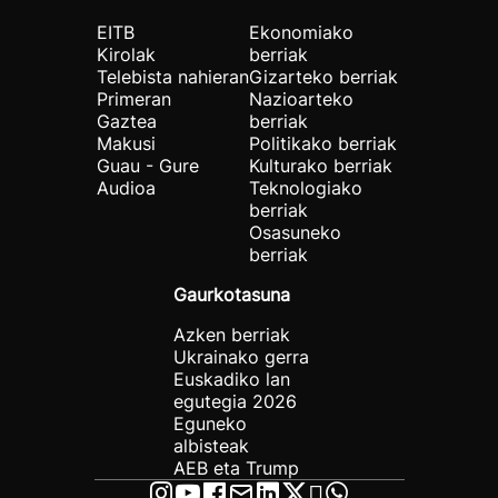
EITB
Ekonomiako
Kirolak
berriak
Telebista nahieran
Gizarteko berriak
Primeran
Nazioarteko
Gaztea
berriak
Makusi
Politikako berriak
Guau - Gure
Kulturako berriak
Audioa
Teknologiako
berriak
Osasuneko
berriak
Gaurkotasuna
Azken berriak
Ukrainako gerra
Euskadiko lan
egutegia 2026
Eguneko
albisteak
AEB eta Trump