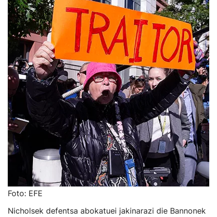
Foto: EFE
Nicholsek defentsa abokatuei jakinarazi die Bannonek