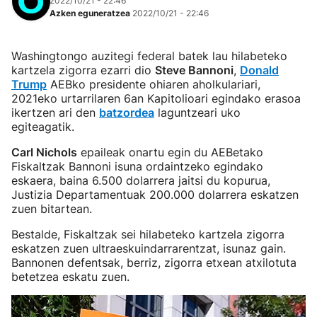
2022/10/21 - 22:46
Azken eguneratzea
2022/10/21 - 22:46
Washingtongo auzitegi federal batek lau hilabeteko
kartzela zigorra ezarri dio
Steve Bannoni
,
Donald
Trump
AEBko presidente ohiaren aholkulariari,
2021eko urtarrilaren 6an Kapitolioari egindako erasoa
ikertzen ari den
batzordea
laguntzeari uko
egiteagatik.
Carl Nichols
epaileak onartu egin du AEBetako
Fiskaltzak Bannoni isuna ordaintzeko egindako
eskaera, baina 6.500 dolarrera jaitsi du kopurua,
Justizia Departamentuak 200.000 dolarrera eskatzen
zuen bitartean.
Bestalde, Fiskaltzak sei hilabeteko kartzela zigorra
eskatzen zuen ultraeskuindarrarentzat, isunaz gain.
Bannonen defentsak, berriz, zigorra etxean atxilotuta
betetzea eskatu zuen.