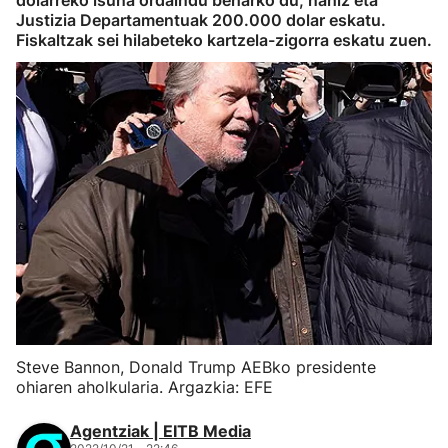
dolarreko isuna ordaindu beharko du, nahiz eta
Justizia Departamentuak 200.000 dolar eskatu.
Fiskaltzak sei hilabeteko kartzela-zigorra eskatu zuen.
Steve Bannon, Donald Trump AEBko presidente
ohiaren aholkularia. Argazkia: EFE
Agentziak | EITB Media