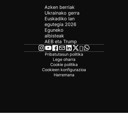
Azken berriak
Ukrainako gerra
Euskadiko lan
egutegia 2026
Eguneko
albisteak
AEB eta Trump
Pribatutasun politika
Lege oharra
Cookie politika
Cookieen konfigurazioa
Harremana