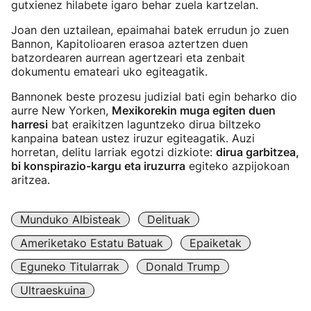
gutxienez hilabete igaro behar zuela kartzelan.
Joan den uztailean, epaimahai batek errudun jo zuen
Bannon, Kapitolioaren erasoa aztertzen duen
batzordearen aurrean agertzeari eta zenbait
dokumentu emateari uko egiteagatik.
Bannonek beste prozesu judizial bati egin beharko dio
aurre New Yorken,
Mexikorekin muga egiten duen
harresi
bat eraikitzen laguntzeko dirua biltzeko
kanpaina batean ustez iruzur egiteagatik. Auzi
horretan, delitu larriak egotzi dizkiote:
dirua garbitzea,
bi konspirazio-kargu eta iruzurra
egiteko azpijokoan
aritzea.
Munduko Albisteak
Delituak
Ameriketako Estatu Batuak
Epaiketak
Eguneko Titularrak
Donald Trump
Ultraeskuina