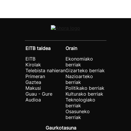
EITB taldea
Orain
EITB
Ekonomiako
Kirolak
berriak
Telebista nahieran
Gizarteko berriak
Primeran
Nazioarteko
Gaztea
berriak
Makusi
Politikako berriak
Guau - Gure
Kulturako berriak
Audioa
Teknologiako
berriak
Osasuneko
berriak
Gaurkotasuna