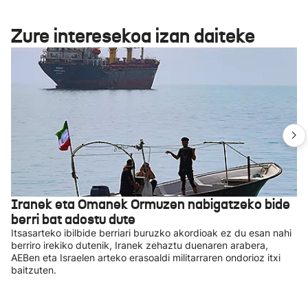
Zure interesekoa izan daiteke
Iranek eta Omanek Ormuzen nabigatzeko bide
berri bat adostu dute
Itsasarteko ibilbide berriari buruzko akordioak ez du esan nahi
berriro irekiko dutenik, Iranek zehaztu duenaren arabera,
AEBen eta Israelen arteko erasoaldi militarraren ondorioz itxi
baitzuten.