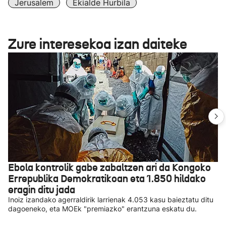
Jerusalem
Ekialde Hurbila
Zure interesekoa izan daiteke
Ebola kontrolik gabe zabaltzen ari da Kongoko
Errepublika Demokratikoan eta 1.850 hildako
eragin ditu jada
Inoiz izandako agerraldirik larrienak 4.053 kasu baieztatu ditu
dagoeneko, eta MOEk "premiazko" erantzuna eskatu du.