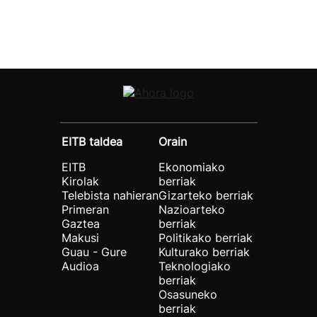
EITB taldea
Orain
EITB
Ekonomiako
Kirolak
berriak
Telebista nahieran
Gizarteko berriak
Primeran
Nazioarteko
Gaztea
berriak
Makusi
Politikako berriak
Guau - Gure
Kulturako berriak
Audioa
Teknologiako
berriak
Osasuneko
berriak