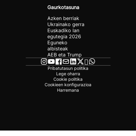
Gaurkotasuna
Azken berriak
Ukrainako gerra
Euskadiko lan
egutegia 2026
Eguneko
albisteak
AEB eta Trump
Pribatutasun politika
Lege oharra
Cookie politika
Cookieen konfigurazioa
Harremana