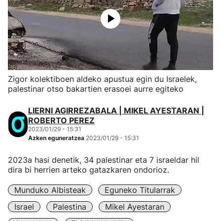
Zigor kolektiboen aldeko apustua egin du Israelek,
palestinar otso bakartien erasoei aurre egiteko
LIERNI AGIRREZABALA | MIKEL AYESTARAN |
ROBERTO PEREZ
2023/01/29 - 15:31
Azken eguneratzea
2023/01/29 - 15:31
2023a hasi denetik, 34 palestinar eta 7 israeldar hil
dira bi herrien arteko gatazkaren ondorioz.
Munduko Albisteak
Eguneko Titularrak
Israel
Palestina
Mikel Ayestaran