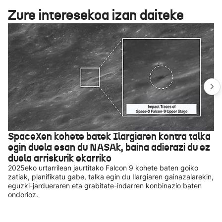
Zure interesekoa izan daiteke
SpaceXen kohete batek Ilargiaren kontra talka
egin duela esan du NASAk, baina adierazi du ez
duela arriskurik ekarriko
2025eko urtarrilean jaurtitako Falcon 9 kohete baten goiko
zatiak, planifikatu gabe, talka egin du Ilargiaren gainazalarekin,
eguzki-jardueraren eta grabitate-indarren konbinazio baten
ondorioz.