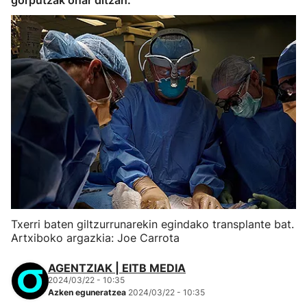
gorputzak onar ditzan.
Txerri baten giltzurrunarekin egindako transplante bat.
Artxiboko argazkia: Joe Carrota
AGENTZIAK | EITB MEDIA
2024/03/22 - 10:35
Azken eguneratzea
2024/03/22 - 10:35