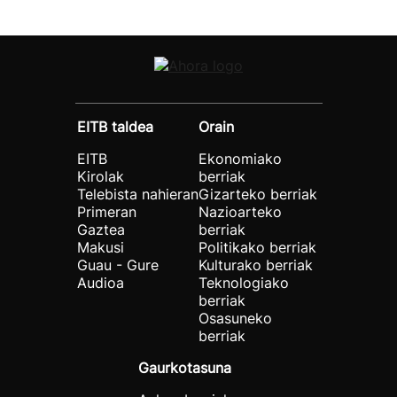
EITB taldea
Orain
EITB
Ekonomiako
Kirolak
berriak
Telebista nahieran
Gizarteko berriak
Primeran
Nazioarteko
Gaztea
berriak
Makusi
Politikako berriak
Guau - Gure
Kulturako berriak
Audioa
Teknologiako
berriak
Osasuneko
berriak
Gaurkotasuna