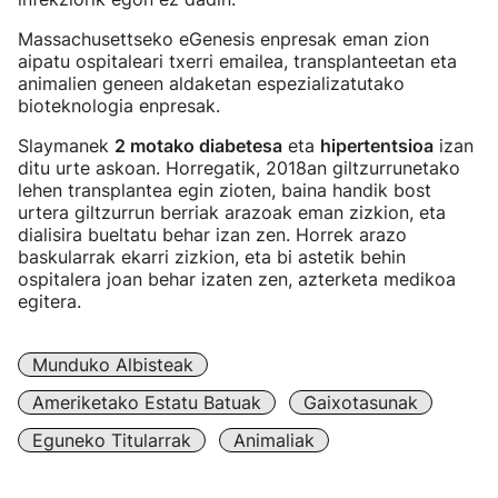
Massachusettseko eGenesis enpresak eman zion
aipatu ospitaleari txerri emailea, transplanteetan eta
animalien geneen aldaketan espezializatutako
bioteknologia enpresak.
Slaymanek
2 motako diabetesa
eta
hipertentsioa
izan
ditu urte askoan. Horregatik, 2018an giltzurrunetako
lehen transplantea egin zioten, baina handik bost
urtera giltzurrun berriak arazoak eman zizkion, eta
dialisira bueltatu behar izan zen. Horrek arazo
baskularrak ekarri zizkion, eta bi astetik behin
ospitalera joan behar izaten zen, azterketa medikoa
egitera.
Munduko Albisteak
Ameriketako Estatu Batuak
Gaixotasunak
Eguneko Titularrak
Animaliak