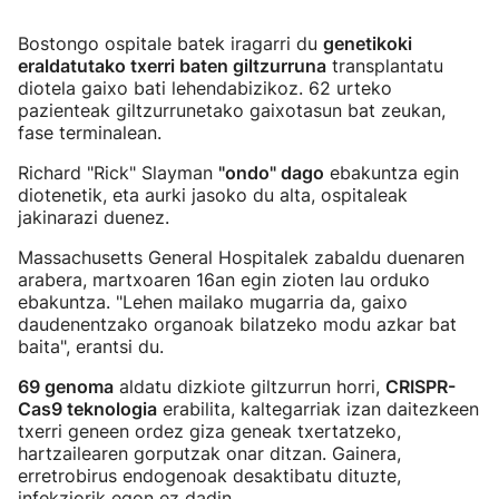
Bostongo ospitale batek iragarri du
genetikoki
eraldatutako txerri baten giltzurruna
transplantatu
diotela gaixo bati lehendabizikoz. 62 urteko
pazienteak giltzurrunetako gaixotasun bat zeukan,
fase terminalean.
Richard "Rick" Slayman
"ondo" dago
ebakuntza egin
diotenetik, eta aurki jasoko du alta, ospitaleak
jakinarazi duenez.
Massachusetts General Hospitalek zabaldu duenaren
arabera, martxoaren 16an egin zioten lau orduko
ebakuntza. "Lehen mailako mugarria da, gaixo
daudenentzako organoak bilatzeko modu azkar bat
baita", erantsi du.
69 genoma
aldatu dizkiote giltzurrun horri,
CRISPR-
Cas9 teknologia
erabilita, kaltegarriak izan daitezkeen
txerri geneen ordez giza geneak txertatzeko,
hartzailearen gorputzak onar ditzan. Gainera,
erretrobirus endogenoak desaktibatu dituzte,
infekziorik egon ez dadin.