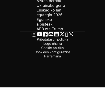
Azken berriak
Ukrainako gerra
Euskadiko lan
egutegia 2026
Eguneko
albisteak
AEB eta Trump
Pribatutasun politika
Lege oharra
Cookie politika
Cookieen konfigurazioa
Harremana