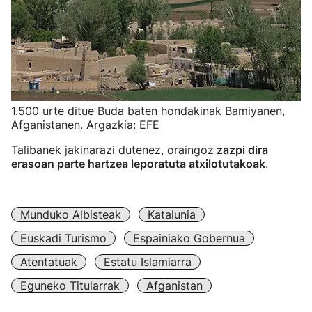
1.500 urte ditue Buda baten hondakinak Bamiyanen,
Afganistanen. Argazkia: EFE
Talibanek jakinarazi dutenez, oraingoz
zazpi dira
erasoan parte hartzea leporatuta atxilotutakoak
.
Munduko Albisteak
Katalunia
Euskadi Turismo
Espainiako Gobernua
Atentatuak
Estatu Islamiarra
Eguneko Titularrak
Afganistan