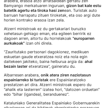
arabera, erasoa atzo arratsaldean gertatu zen
Bamyango merkatuaren inguruan,
gizon bat kale estu
batetik agertu eta tiroka hasi zen
ean. Turistak auto
barruan harrapatu zituen tiroketak, eta oso argi dute
horien kontrako erasoa izan zela.
Atzerri ministroak ez du gertakariari buruzko
xehetasun gehiago eman, eta egileen berririk ez
dagoen arren, aitortu du horrelakoak
"europarren
aurkakoak"
izan ohi direla.
"Zauritutako pertsonari dagokionez, medikuen
eskuetan gaude etxeratzea noiz eta nola egin
daitekeen jakiteko, baina helburua argia da:
ahal
bezain laster
etxeratzea", gaineratu du.
Albarresen arabera,
onik atera ziren naziotasun
espainiarreko bi turistak
ere Espainiaratzeko
prestatzen ari dira. Atzerri ministroak espero du
"ahalik eta lasterren" izatea hori, "datozen orduetan"
edo "bihar (igandea), beranduenez".
Kataluniako Generalitatea Espainiako Gobernuarekin
elkarlanean ari da biktimak aberriratzeko prozesuan