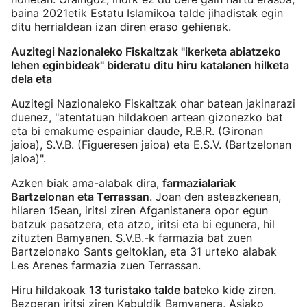
baina 2021etik Estatu Islamikoa talde jihadistak egin
ditu herrialdean izan diren eraso gehienak.
Auzitegi Nazionaleko Fiskaltzak "ikerketa abiatzeko
lehen eginbideak" bideratu ditu hiru katalanen hilketa
dela eta
Auzitegi Nazionaleko Fiskaltzak ohar batean jakinarazi
duenez, "atentatuan hildakoen artean gizonezko bat
eta bi emakume espainiar daude, R.B.R. (Gironan
jaioa), S.V.B. (Figueresen jaioa) eta E.S.V. (Bartzelonan
jaioa)".
Azken biak ama-alabak dira,
farmazialariak
Bartzelonan eta Terrassan
. Joan den asteazkenean,
hilaren 15ean, iritsi ziren Afganistanera opor egun
batzuk pasatzera, eta atzo, iritsi eta bi egunera, hil
zituzten Bamyanen. S.V.B.-k farmazia bat zuen
Bartzelonako Sants geltokian, eta 31 urteko alabak
Les Arenes farmazia zuen Terrassan.
Hiru hildakoak
13 turistako talde bat
eko kide ziren.
Bezperan iritsi ziren Kabuldik Bamyanera, Asiako