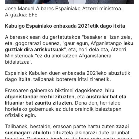
Jose Manuel Albares Espainiako Atzerri ministroa.
Argazkia: EFE
Kabulgo Espainiako enbaxada 2021etik dago itxita
Albaresek esan du gertatutakoa "basakeria" izan zela,
eta, gogorarazi duenez, "gaur egun, Afganistango
leku
guztiak dira arriskutsuak
", eta, hori dela eta, Atzerri
Ministerioak "ez du aholkatzen Afganistanera
bidaiatzea".
Espainiak Kabulen duen enbaxada 2021eko abuztutik
dago itxita, talibanak boterera iritsi zirenetik.
Erasoaren gainerako biktimei dagokienez,
hiru
afganistandar ere hil zituzten,
eta
australiar bat eta
lituaniar bat zauritu zituzten
. Dena den, herrialde
horietako gobernuek ez dute oraindik baieztapen
ofizialik egin.
Talibanek, bestalde, erasoan parte hartu zuten
zazpi
susmagarri atxilotu
dituztela jakinarazi dute larunbat
honetan. Oraingoz, inork ez du bere gain hartu erasoa,