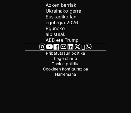
Azken berriak
Ukrainako gerra
Euskadiko lan
egutegia 2026
Eguneko
albisteak
AEB eta Trump
Pribatutasun politika
Lege oharra
Cookie politika
Cookieen konfigurazioa
Harremana