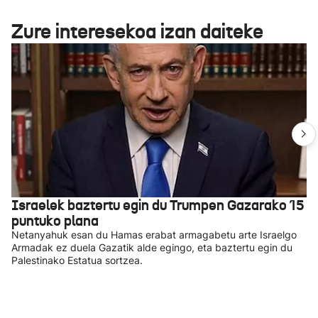
Zure interesekoa izan daiteke
Israelek baztertu egin du Trumpen Gazarako 15
puntuko plana
Netanyahuk esan du Hamas erabat armagabetu arte Israelgo
Armadak ez duela Gazatik alde egingo, eta baztertu egin du
Palestinako Estatua sortzea.