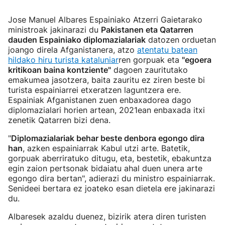
Jose Manuel Albares Espainiako Atzerri Gaietarako
ministroak jakinarazi du
Pakistanen eta Qatarren
dauden Espainiako diplomazialariak
datozen orduetan
joango direla Afganistanera, atzo
atentatu batean
hildako hiru turista kataluniar
ren gorpuak eta
"egoera
kritikoan baina kontziente"
dagoen zauritutako
emakumea jasotzera, baita zauritu ez ziren beste bi
turista espainiarrei etxeratzen laguntzera ere.
Espainiak Afganistanen zuen enbaxadorea dago
diplomazialari horien artean, 2021ean enbaxada itxi
zenetik Qatarren bizi dena.
"
Diplomazialariak behar beste denbora egongo dira
han
, azken espainiarrak Kabul utzi arte. Batetik,
gorpuak aberriratuko ditugu, eta, bestetik, ebakuntza
egin zaion pertsonak bidaiatu ahal duen unera arte
egongo dira bertan", adierazi du ministro espainiarrak.
Senideei bertara ez joateko esan dietela ere jakinarazi
du.
Albaresek azaldu duenez, bizirik atera diren turisten