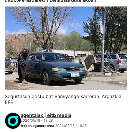
dituzte erasoarekin zerikusia dutelakoan.
Segurtasun postu bat Bamiyango sarreran. Argazkia:
EFE
agentziak | eitb media
2024/05/18 - 13:28
Azken eguneratzea
2024/05/18 - 19:15