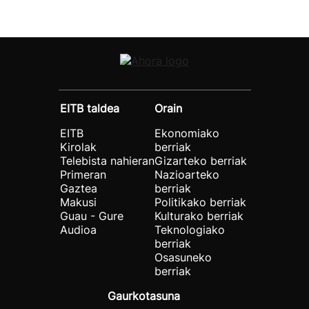
EITB taldea
Orain
EITB
Ekonomiako
Kirolak
berriak
Telebista nahieran
Gizarteko berriak
Primeran
Nazioarteko
Gaztea
berriak
Makusi
Politikako berriak
Guau - Gure
Kulturako berriak
Audioa
Teknologiako
berriak
Osasuneko
berriak
Gaurkotasuna