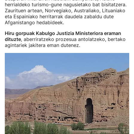
herrialdeko turismo-gune nagusietako bat bisitatzera.
Zaurituen artean, Norvegiako, Australiako, Lituaniako
eta Espainiako herritarrak daudela zabaldu dute
Afganistango hedabideek.
Hiru gorpuak Kabulgo Justizia Ministeriora eraman
dituzte
, aberriratzeko prozesua antolatzeko, bertako
agintariek jakitera eman dutenez.