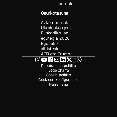
berriak
Gaurkotasuna
Azken berriak
Ukrainako gerra
Euskadiko lan
egutegia 2026
Eguneko
albisteak
AEB eta Trump
Pribatutasun politika
Lege oharra
Cookie politika
Cookieen konfigurazioa
Harremana