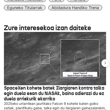
Eguneko Titularrak
Abidadura Handiko Trena
Zure interesekoa izan daiteke
SpaceXen kohete batek Ilargiaren kontra talka
egin duela esan du NASAk, baina adierazi du ez
duela arriskurik ekarriko
2025eko urtarrilean jaurtitako Falcon 9 kohete baten goiko
zatiak, planifikatu gabe, talka egin du Ilargiaren gainazalarekin,