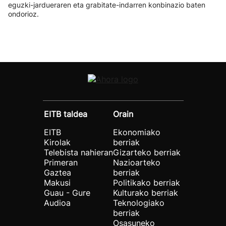
eguzki-jardueraren eta grabitate-indarren konbinazio baten
ondorioz.
EITB taldea
Orain
EITB
Ekonomiako
Kirolak
berriak
Telebista nahieran
Gizarteko berriak
Primeran
Nazioarteko
Gaztea
berriak
Makusi
Politikako berriak
Guau - Gure
Kulturako berriak
Audioa
Teknologiako
berriak
Osasuneko