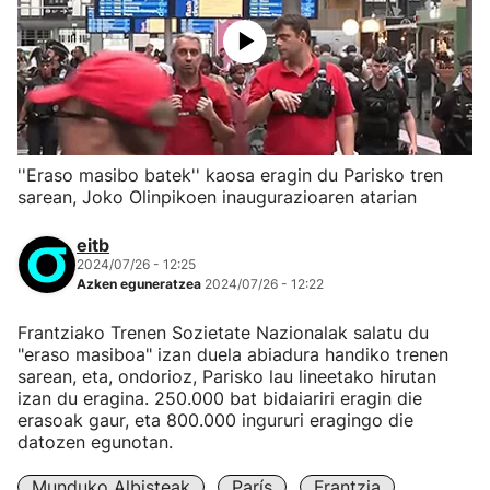
''Eraso masibo batek'' kaosa eragin du Parisko tren
sarean, Joko Olinpikoen inaugurazioaren atarian
eitb
2024/07/26 - 12:25
Azken eguneratzea
2024/07/26 - 12:22
Frantziako Trenen Sozietate Nazionalak salatu du
"eraso masiboa" izan duela abiadura handiko trenen
sarean, eta, ondorioz, Parisko lau lineetako hirutan
izan du eragina. 250.000 bat bidaiariri eragin die
erasoak gaur, eta 800.000 ingururi eragingo die
datozen egunotan.
Munduko Albisteak
París
Frantzia