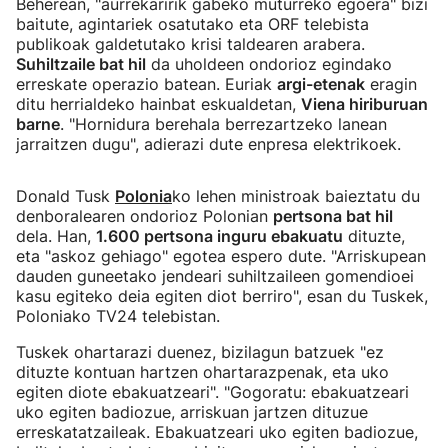
Beherean, "aurrekaririk gabeko muturreko egoera" bizi
baitute, agintariek osatutako eta ORF telebista
publikoak galdetutako krisi taldearen arabera.
Suhiltzaile bat hil
da uholdeen ondorioz egindako
erreskate operazio batean. Euriak
argi-etenak
eragin
ditu herrialdeko hainbat eskualdetan,
Viena hiriburuan
barne
. "Hornidura berehala berrezartzeko lanean
jarraitzen dugu", adierazi dute enpresa elektrikoek.
Donald Tusk
Polonia
ko lehen ministroak baieztatu du
denboralearen ondorioz Polonian
pertsona bat hil
dela. Han,
1.600 pertsona inguru ebakuatu
dituzte,
eta "askoz gehiago" egotea espero dute. "Arriskupean
dauden guneetako jendeari suhiltzaileen gomendioei
kasu egiteko deia egiten diot berriro", esan du Tuskek,
Poloniako TV24 telebistan.
Tuskek ohartarazi duenez, bizilagun batzuek "ez
dituzte kontuan hartzen ohartarazpenak, eta uko
egiten diote ebakuatzeari". "Gogoratu: ebakuatzeari
uko egiten badiozue, arriskuan jartzen dituzue
erreskatatzaileak. Ebakuatzeari uko egiten badiozue,