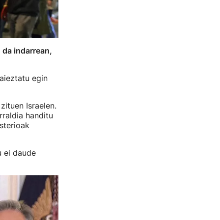
 da indarrean,
aieztatu egin
ituen Israelen.
raldia handitu
sterioak
u ei daude