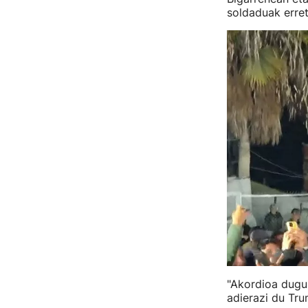
soldaduak erret
"Akordioa dugu 
adierazi du Tru