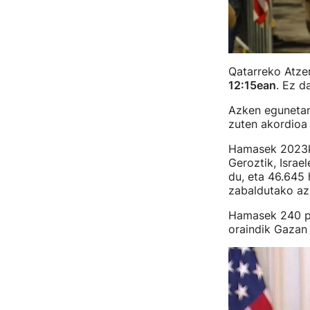
Qatarreko Atzer
12:15ean
. Ez d
Azken egunetan,
zuten akordioa 
Hamasek 2023ko 
Geroztik, Israe
du, eta 46.645 
zabaldutako az
Hamasek 240 per
oraindik Gazan 