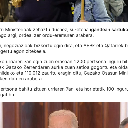
ri Ministerioak zehaztu duenez, su-etena
igandean sartuko
ago argi, ordea, zer ordu-eremuren arabera.
 negoziazioak bizkortu egin dira, eta AEBk eta Qatarrek b
gertu egon zitekeela.
urriaren 7an egin zuen erasoan 1.200 pertsona inguru hil z
lek Gazako Zerrendaren aurka zuen setioa gogortu eta oldar
hildako eta 110.012 zauritu eragin ditu, Gazako Osasun Mini
ken datuen arabera.
tsona bahitu zituen urriaren 7an, eta horietatik 100 ingur
gatibu.