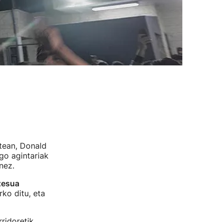
stean, Donald
go agintariak
nez.
zesua
ko ditu, eta
ridoretik