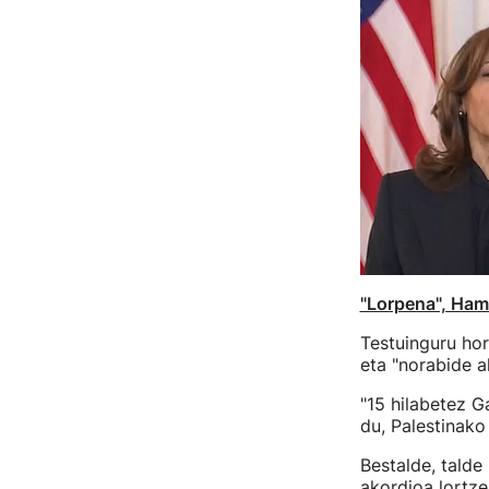
"Lorpena", Ham
Testuinguru hor
eta "norabide a
"15 hilabetez G
du, Palestinak
Bestalde, talde
akordioa lortze