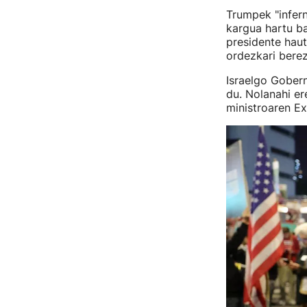
Trumpek "infer
kargua hartu b
presidente haut
ordezkari berez
Israelgo Gobern
du. Nolanahi er
ministroaren E