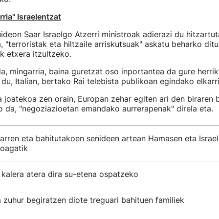
ria" Israelentzat
uideon Saar Israelgo Atzerri ministroak adierazi du hitzartu
a, "terroristak eta hiltzaile arriskutsuak" askatu beharko di
 etxera itzultzeko.
da, mingarria, baina guretzat oso inportantea da gure herri
du, Italian, bertako Rai telebista publikoan egindako elkarr
 joatekoa zen orain, Europan zehar egiten ari den biraren b
iko da, "negoziazioetan emandako aurrerapenak" direla eta.
arren eta bahitutakoen senideen artean Hamasen eta Israel
ioagatik
kalera atera dira su-etena ospatzeko
 zuhur begiratzen diote treguari bahituen familiek