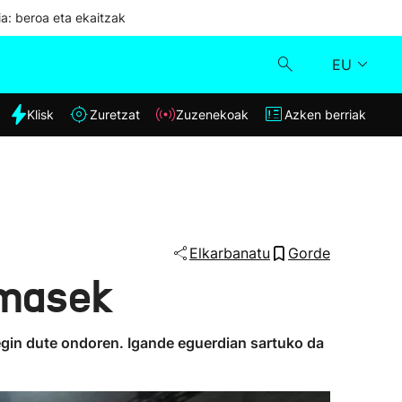
ia: beroa eta ekaitzak
EU
dia
Klisk
Zuretzat
Zuzenekoak
Azken berriak
Klisk
Zuzenekoak
Zuretzat
Elkarbanatu
Gorde
amasek
Azken berriak
 egin dute ondoren. Igande eguerdian sartuko da