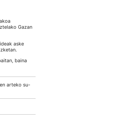
takoa
tuztelako Gazan
kideak aske
izketan.
aitan, baina
en arteko su-