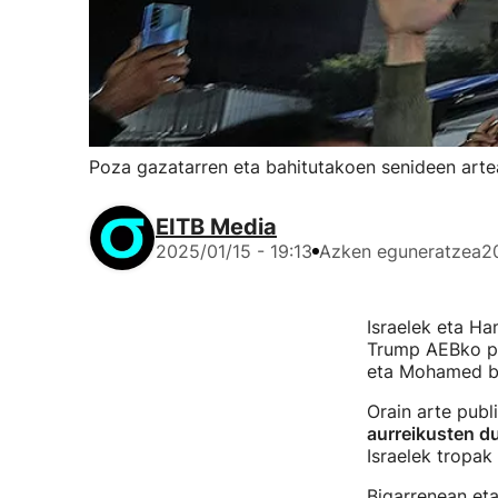
Poza gazatarren eta bahitutakoen senideen arte
EITB Media
2025/01/15 - 19:13
Azken eguneratzea
2
Israelek eta H
Trump AEBko pr
eta Mohamed bi
Orain arte publ
aurreikusten d
Israelek tropak 
Bigarrenean eta