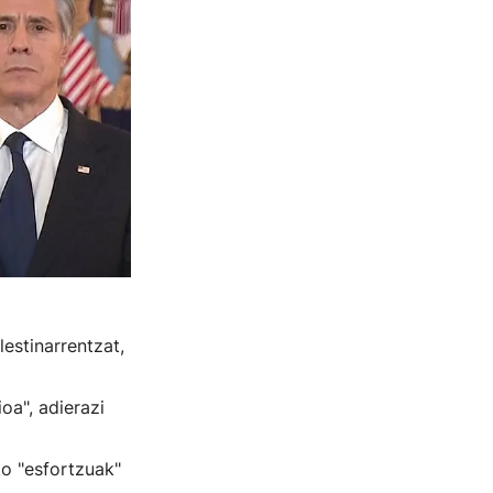
estinarrentzat,
oa", adierazi
ko "esfortzuak"