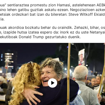
nua" sentiaraztea promestu zion Hamasi, astelehenean AEB
aino lehen gatibu guztiak askatu ezean. Negoziazioen azke
etsiak ordezkari bat izan du bileretan: Steve Witkoff Ekial
ia.
uak akordioa bozkatu behar du oraindik. Zehazki, bihar, o
e, izapide hutsa izatea espero da: inork ez du uste Netanya
xekutiboak Donald Trump gezurtatuko duenik.