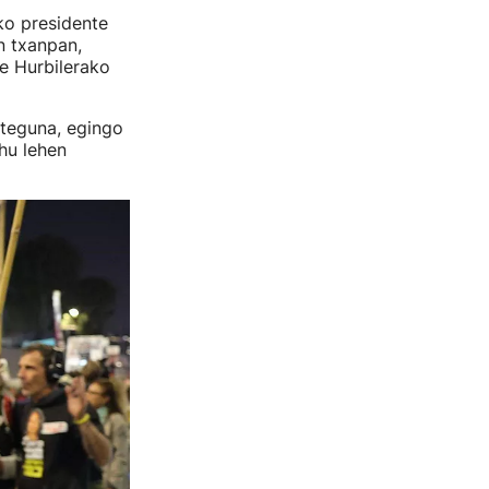
ko presidente
n txanpan,
de Hurbilerako
steguna, egingo
hu lehen