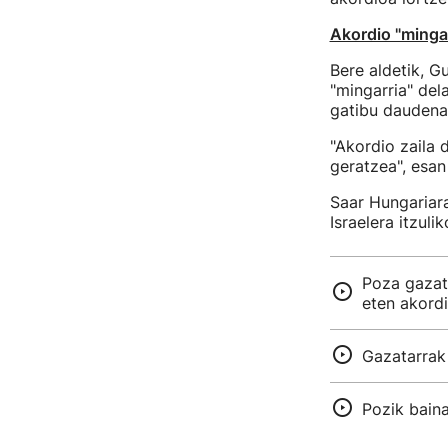
Akordio "mingar
Bere aldetik, G
"mingarria" del
gatibu daudenak
"Akordio zaila 
geratzea", esan 
Saar Hungariara
Israelera itzul
Poza gazat
eten akord
Gazatarrak 
Pozik baina