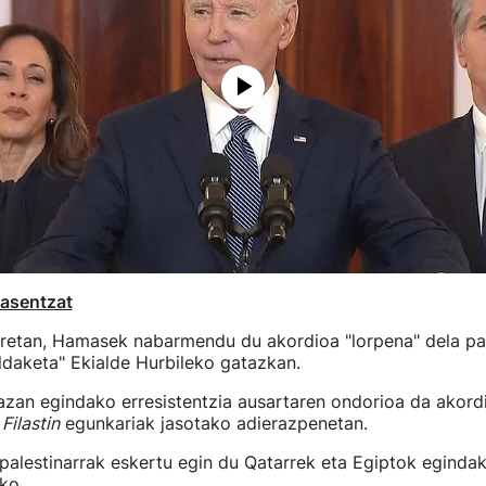
asentzat
retan, Hamasek nabarmendu du akordioa "lorpena" dela pal
ldaketa" Ekialde Hurbileko gatazkan.
azan egindako erresistentzia ausartaren ondorioa da akordi
o
Filastin
egunkariak jasotako adierazpenetan.
 palestinarrak eskertu egin du Qatarrek eta Egiptok eginda
ko.