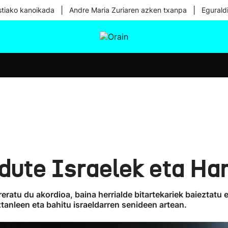
|
|
tiako kanoikada
Andre Maria Zuriaren azken txanpa
Egurald
tura
Ikusmiran
Egural
Osasuna
Teknologia
dute Israelek eta H
ratu du akordioa, baina herrialde bitartekariek baieztatu
anleen eta bahitu israeldarren senideen artean.