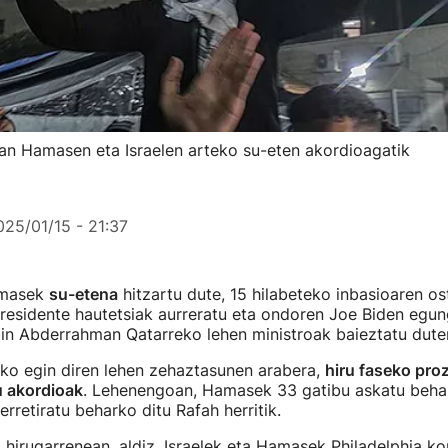
an Hamasen eta Israelen arteko su-eten akordioagatik
025/01/15 - 21:37
amasek
su-etena
hitzartu dute, 15 hilabeteko inbasioaren o
esidente hautetsiak aurreratu eta ondoren Joe Biden egun
n Abderrahman Qatarreko lehen ministroak baieztatu dute
iko egin diren lehen zehaztasunen arabera,
hiru faseko pro
u akordioak
. Lehenengoan, Hamasek 33 gatibu askatu behar
erretiratu beharko ditu Rafah herritik.
 hirugarrenean, aldiz, Israelek eta Hamasek Philadelphia kor