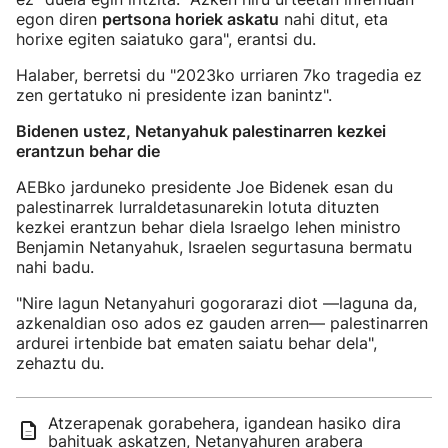
egon diren
pertsona horiek askatu
nahi ditut, eta
horixe egiten saiatuko gara", erantsi du.
Halaber, berretsi du "2023ko urriaren 7ko tragedia ez
zen gertatuko ni presidente izan banintz".
Bidenen ustez, Netanyahuk palestinarren kezkei
erantzun behar die
AEBko jarduneko presidente Joe Bidenek esan du
palestinarrek lurraldetasunarekin lotuta dituzten
kezkei erantzun behar diela Israelgo lehen ministro
Benjamin Netanyahuk, Israelen segurtasuna bermatu
nahi badu.
"Nire lagun Netanyahuri gogorarazi diot —laguna da,
azkenaldian oso ados ez gauden arren— palestinarren
ardurei irtenbide bat ematen saiatu behar dela",
zehaztu du.
Atzerapenak gorabehera, igandean hasiko dira
bahituak askatzen, Netanyahuren arabera