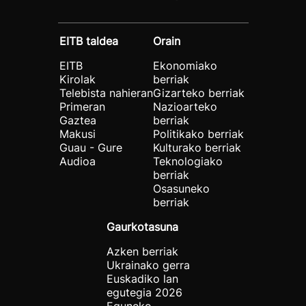
EITB taldea
Orain
EITB
Ekonomiako
Kirolak
berriak
Telebista nahieran
Gizarteko berriak
Primeran
Nazioarteko
Gaztea
berriak
Makusi
Politikako berriak
Guau - Gure
Kulturako berriak
Audioa
Teknologiako
berriak
Osasuneko
berriak
Gaurkotasuna
Azken berriak
Ukrainako gerra
Euskadiko lan
egutegia 2026