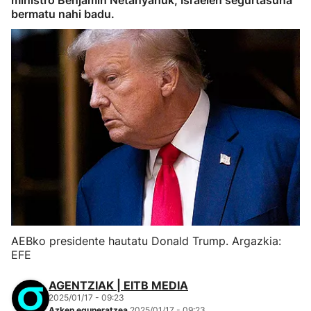
ministro Benjamin Netanyahuk, Israelen segurtasuna
bermatu nahi badu.
AEBko presidente hautatu Donald Trump. Argazkia:
EFE
AGENTZIAK | EITB MEDIA
2025/01/17 - 09:23
Azken eguneratzea
2025/01/17 - 09:23