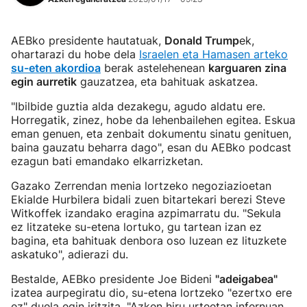
AEBko presidente hautatuak,
Donald Trump
ek,
ohartarazi du hobe dela
Israelen eta Hamasen arteko
su-eten akordioa
berak astelehenean
karguaren zina
egin aurretik
gauzatzea, eta bahituak askatzea.
"Ibilbide guztia alda dezakegu, agudo aldatu ere.
Horregatik, zinez, hobe da lehenbailehen egitea. Eskua
eman genuen, eta zenbait dokumentu sinatu genituen,
baina gauzatu beharra dago", esan du AEBko podcast
ezagun bati emandako elkarrizketan.
Gazako Zerrendan menia lortzeko negoziazioetan
Ekialde Hurbilera bidali zuen bitartekari berezi Steve
Witkoffek izandako eragina azpimarratu du. "Sekula
ez litzateke su-etena lortuko, gu tartean izan ez
bagina, eta bahituak denbora oso luzean ez lituzkete
askatuko", adierazi du.
Bestalde, AEBko presidente Joe Bideni
"adeigabea"
izatea aurpegiratu dio, su-etena lortzeko "ezertxo ere
ez" duela egin iritzita. "Azken hiru urteetan infernuan