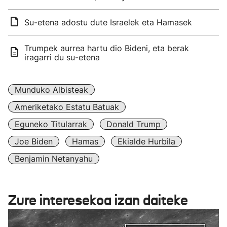
Su-etena adostu dute Israelek eta Hamasek
Trumpek aurrea hartu dio Bideni, eta berak
iragarri du su-etena
Munduko Albisteak
Ameriketako Estatu Batuak
Eguneko Titularrak
Donald Trump
Joe Biden
Hamas
Ekialde Hurbila
Benjamin Netanyahu
Zure interesekoa izan daiteke