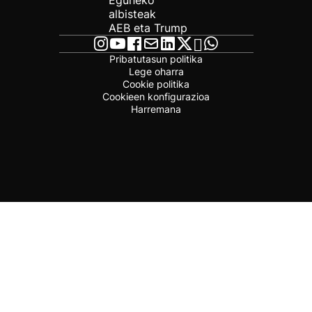
Eguneko
albisteak
AEB eta Trump
Pribatutasun politika
Lege oharra
Cookie politika
Cookieen konfigurazioa
Harremana