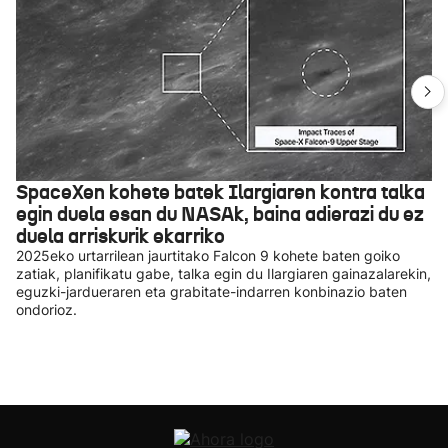
SpaceXen kohete batek Ilargiaren kontra talka
egin duela esan du NASAk, baina adierazi du ez
duela arriskurik ekarriko
2025eko urtarrilean jaurtitako Falcon 9 kohete baten goiko
zatiak, planifikatu gabe, talka egin du Ilargiaren gainazalarekin,
eguzki-jardueraren eta grabitate-indarren konbinazio baten
ondorioz.