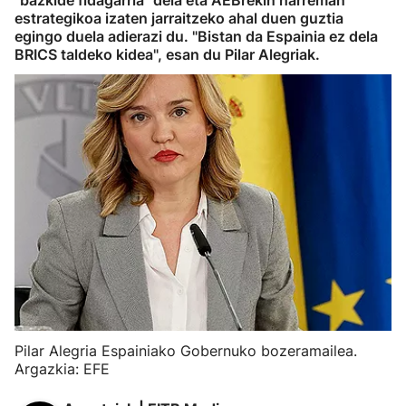
"bazkide fidagarria" dela eta AEBrekin harreman
estrategikoa izaten jarraitzeko ahal duen guztia
egingo duela adierazi du. "Bistan da Espainia ez dela
BRICS taldeko kidea", esan du Pilar Alegriak.
Pilar Alegria Espainiako Gobernuko bozeramailea.
Argazkia: EFE