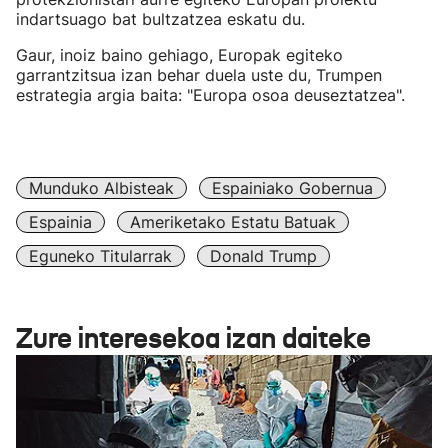
indartsuago bat bultzatzea eskatu du.
Gaur, inoiz baino gehiago, Europak egiteko
garrantzitsua izan behar duela uste du, Trumpen
estrategia argia baita: "Europa osoa deuseztatzea".
Munduko Albisteak
Espainiako Gobernua
Espainia
Ameriketako Estatu Batuak
Eguneko Titularrak
Donald Trump
Zure interesekoa izan daiteke