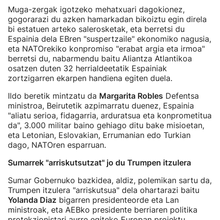
Muga-zergak igotzeko mehatxuari dagokionez,
gogorarazi du azken hamarkadan bikoiztu egin direla
bi estatuen arteko salerosketak, eta berretsi du
Espainia dela EBren "suspertzaile" ekonomiko nagusia,
eta NATOrekiko konpromiso "erabat argia eta irmoa"
berretsi du, nabarmendu baitu Aliantza Atlantikoa
osatzen duten 32 herrialdeetatik Espainiak
zortzigarren ekarpen handiena egiten duela.
Ildo beretik mintzatu da
Margarita Robles
Defentsa
ministroa, Beirutetik azpimarratu duenez, Espainia
"aliatu serioa, fidagarria, arduratsua eta konprometitua
da", 3.000 militar baino gehiago ditu bake misioetan,
eta Letonian, Eslovakian, Errumanian edo Turkian
dago, NATOren esparruan.
Sumarrek "arriskutsutzat" jo du Trumpen itzulera
Sumar Gobernuko bazkidea, aldiz, polemikan sartu da,
Trumpen itzulera "arriskutsua" dela ohartarazi baitu
Yolanda Diaz
bigarren presidenteorde eta Lan
ministroak, eta AEBko presidente berriaren politika
protekzionistari aurre egiteko Europan proiektu