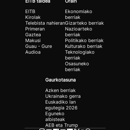
EITB taldea
Orain
EITB
Ekonomiako
Kirolak
berriak
Telebista nahieran
Gizarteko berriak
Primeran
Nazioarteko
Gaztea
berriak
Makusi
Politikako berriak
Guau - Gure
Kulturako berriak
Audioa
Teknologiako
berriak
Osasuneko
berriak
Gaurkotasuna
Azken berriak
Ukrainako gerra
Euskadiko lan
egutegia 2026
Eguneko
albisteak
AEB eta Trump