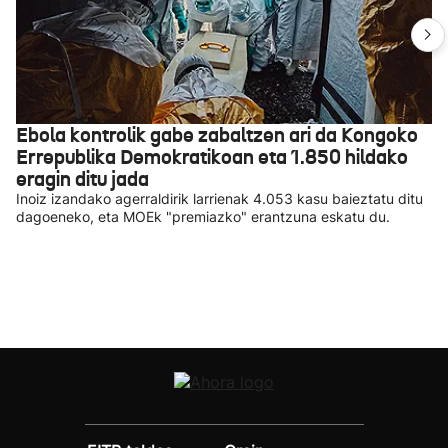
Ebola kontrolik gabe zabaltzen ari da Kongoko
Errepublika Demokratikoan eta 1.850 hildako
eragin ditu jada
Inoiz izandako agerraldirik larrienak 4.053 kasu baieztatu ditu
dagoeneko, eta MOEk "premiazko" erantzuna eskatu du.