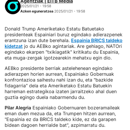
Agentziak | EITB Media
2025/01/21 - 19:58
Azken eguneratzea
2025/01/21 - 19:58
Donald Trump Ameriketako Estatu Batuetako
presidenteak Espainiari buruz egindako adierazpenek
erantzuna izan dute berehala.
Espainia BRICS taldeko
kidetzat
jo du AEBko agintariak. Are gehiago, NATOri
egindako ekarpen "txikiagatik" kritikatu du Espainia,
eta muga-zergak igotzearekin mehatxu egin dio.
AEBko presidente berriak astelehenean egindako
adierazpen horien aurrean, Espainiako Gobernuak
konfrontazioa saihestu nahi izan du, eta "bazkide
fidagarria" dela eta Ameriketako Estatu Batuekin
harreman estrategikoa izaten jarraitzeko ahal duen
guztia egingo duela nabarmendu du.
Pilar Alegria
Espainiako Gobernuaren bozeramaileak
eman duen mezua da, eta Trumpen hitzen aurrean,
"Espainia ez da BRICS taldeko kide, ez da garapen
bidean dagoen herrialde bat", azpimarratu du.