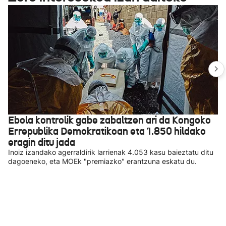
Ebola kontrolik gabe zabaltzen ari da Kongoko
Errepublika Demokratikoan eta 1.850 hildako
eragin ditu jada
Inoiz izandako agerraldirik larrienak 4.053 kasu baieztatu ditu
dagoeneko, eta MOEk "premiazko" erantzuna eskatu du.