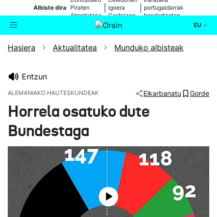
|
|
Albiste dira
Piraten
igoera
portugaldarrak
Abordatzea
Gasteizen
hondartzetan
EU
Hasiera
Aktualitatea
Munduko albisteak
Aktualitatea
Bilatzailea
Politika
Entzun
ALEMANIAKO HAUTESKUNDEAK
Elkarbanatu
Gorde
Kultura
Horrela osatuko dute
Bundestaga
Ikusmiran
Eguraldia