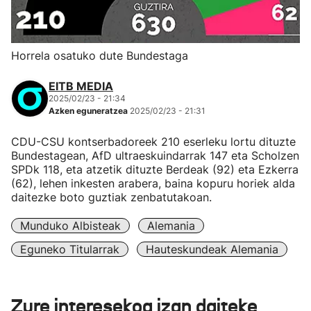
Horrela osatuko dute Bundestaga
EITB MEDIA
2025/02/23 - 21:34
Azken eguneratzea
2025/02/23 - 21:31
CDU-CSU kontserbadoreek 210 eserleku lortu dituzte
Bundestagean, AfD ultraeskuindarrak 147 eta Scholzen
SPDk 118, eta atzetik dituzte Berdeak (92) eta Ezkerra
(62), lehen inkesten arabera, baina kopuru horiek alda
daitezke boto guztiak zenbatutakoan.
Munduko Albisteak
Alemania
Eguneko Titularrak
Hauteskundeak Alemania
Zure interesekoa izan daiteke