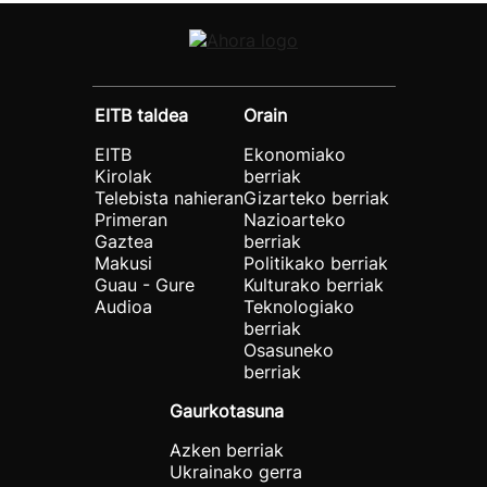
EITB taldea
Orain
EITB
Ekonomiako
Kirolak
berriak
Telebista nahieran
Gizarteko berriak
Primeran
Nazioarteko
Gaztea
berriak
Makusi
Politikako berriak
Guau - Gure
Kulturako berriak
Audioa
Teknologiako
berriak
Osasuneko
berriak
Gaurkotasuna
Azken berriak
Ukrainako gerra