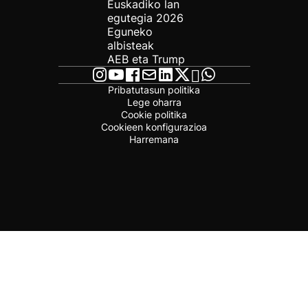
Euskadiko lan
egutegia 2026
Eguneko
albisteak
AEB eta Trump
Pribatutasun politika
Lege oharra
Cookie politika
Cookieen konfigurazioa
Harremana