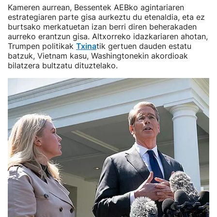
Kameren aurrean, Bessentek AEBko agintariaren
estrategiaren parte gisa aurkeztu du etenaldia, eta ez
burtsako merkatuetan izan berri diren beherakaden
aurreko erantzun gisa. Altxorreko idazkariaren ahotan,
Trumpen politikak
Txina
tik gertuen dauden estatu
batzuk, Vietnam kasu, Washingtonekin akordioak
bilatzera bultzatu dituztelako.