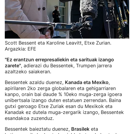
Scott Bessent eta Karoline Leavitt, Etxe Zurian.
Argazkia: EFE
"Ez erantzun errepresaliekin eta sarituak izango
zarete"
, adierazi du Bessentek, Trumpen jarrera
azaltzeko saiakeran.
Bessentek azaldu duenez,
Kanada eta Mexiko
,
apirilaren 2ko zerga globalaren eta gehigarriaren
kanpo, orain bai daude % 10eko muga-zerga igoera
unibertsala izango duten estatuen zerrendan. Baina
gutxi geroago Etxe Zuriak esan du Mexikok eta
Kanadak ez dutela muga-zergarik izango, Bessentek
esandakoa zuzenduz.
Bessentek baieztatu duenez,
Brasilek
eta