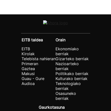
EITB taldea
Orain
EITB
Ekonomiako
Kirolak
berriak
Telebista nahieran
Gizarteko berriak
Primeran
Nazioarteko
Gaztea
berriak
Makusi
Politikako berriak
Guau - Gure
Kulturako berriak
Audioa
Teknologiako
berriak
Osasuneko
berriak
Gaurkotasuna