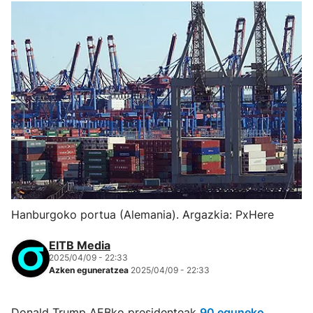
Hanburgoko portua (Alemania). Argazkia: PxHere
EITB Media
2025/04/09 - 22:33
Azken eguneratzea
2025/04/09 - 22:33
Donald Trump AEBko presidenteak
90 eguneko