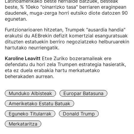
Latinoamerikako beste herrialde batzuek, besteak
beste, % 10eko "oinarrizko tasa" berriaren eraginpean
daudenek, muga-zerga horri eutsiko diote datozen 90
egunetan.
Funtzionarioaren hitzetan, Trumpek "ausardia handia"
erakutsi du AEBrekin defizit komertzial esanguratsuak
dituzten estatuekin berriro negoziatzeko helburuarekin
hartutako neurriengatik.
Karoline Leavitt
Etxe Zuriko bozeramaileak ere
defendatu du hori zela Trumpen estrategia hasieratik,
eta ez duela erabakia hartu merkatuetako
beherakaden aurrean.
Munduko Albisteak
Europar Batasuna
Ameriketako Estatu Batuak
Eguneko Titularrak
Donald Trump
Merkataritza