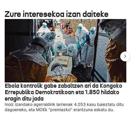
Zure interesekoa izan daiteke
Ebola kontrolik gabe zabaltzen ari da Kongoko
Errepublika Demokratikoan eta 1.850 hildako
eragin ditu jada
Inoiz izandako agerraldirik larrienak 4.053 kasu baieztatu ditu
dagoeneko, eta MOEk "premiazko" erantzuna eskatu du.