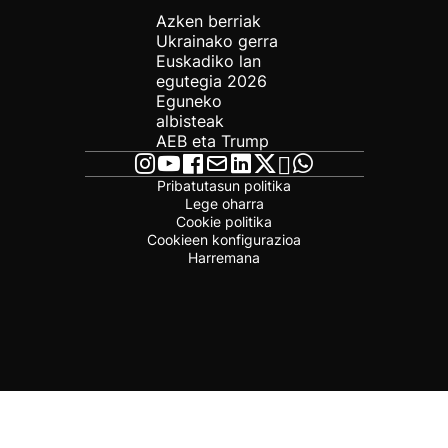
Azken berriak
Ukrainako gerra
Euskadiko lan
egutegia 2026
Eguneko
albisteak
AEB eta Trump
Pribatutasun politika
Lege oharra
Cookie politika
Cookieen konfigurazioa
Harremana