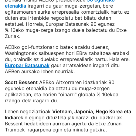
etenaldia
iragarri du gaur muga-zergetan, bere
egitasmoaren aurka errepresalia komertzialik hartu ez
duten eta irtenbide negoziatu bat bilatu duten
estatuei. Horrela, Europar Batasunak 90 egunez
% 10eko muga-zerga izango duela baieztatu du Etxe
Zuriak.
AEBko goi-funtzionario batek azaldu duenez,
Washingtonek salbuespen hori EBra zabaltzea erabaki
du, oraindik ez duelako errepresaliarik hartu. Hala ere,
Europar Batasunak
gaur arratsaldean iragarri ditu
AEBen aurkako lehen neurriak.
Scott Bessent
AEBko Altxorraren idazkariak 90
eguneko etenaldia baieztatu du muga-zergen
aplikazioan, eta horien "oinarri" globala % 10ekoa
izango dela iragarri du.
Lehen negoziazioak
Vietnam, Japonia, Hego Korea eta
India
rekin egingo dituztela jakinarazi du idazkariak.
Bessent hedabideen aurrean agertu da Etxe Zurian,
Trumpek iragarpena egin eta minutu gutxira.