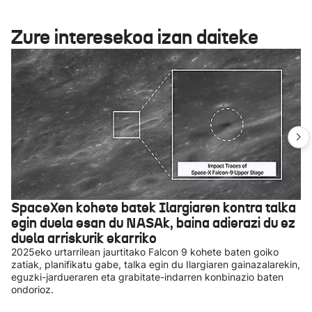
Zure interesekoa izan daiteke
SpaceXen kohete batek Ilargiaren kontra talka
egin duela esan du NASAk, baina adierazi du ez
duela arriskurik ekarriko
2025eko urtarrilean jaurtitako Falcon 9 kohete baten goiko
zatiak, planifikatu gabe, talka egin du Ilargiaren gainazalarekin,
eguzki-jardueraren eta grabitate-indarren konbinazio baten
ondorioz.