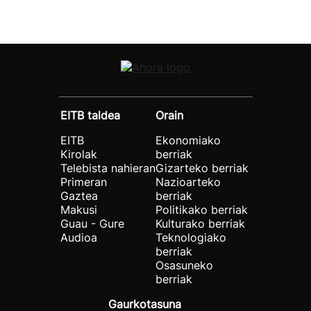
EITB taldea
Orain
EITB
Ekonomiako
Kirolak
berriak
Telebista nahieran
Gizarteko berriak
Primeran
Nazioarteko
Gaztea
berriak
Makusi
Politikako berriak
Guau - Gure
Kulturako berriak
Audioa
Teknologiako
berriak
Osasuneko
berriak
Gaurkotasuna