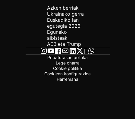
Azken berriak
Ukrainako gerra
Euskadiko lan
egutegia 2026
Eguneko
albisteak
AEB eta Trump
Pribatutasun politika
Lege oharra
Cookie politika
Cookieen konfigurazioa
Harremana