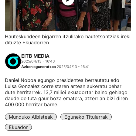
Hauteskundeen bigarren itzulirako hautetsontziak ireki
dituzte Ekuadorren
EITB MEDIA
2025/04/13 - 16:43
Azken eguneratzea
2025/04/13 - 16:41
Daniel Noboa egungo presidentea berrautatu edo
Luisa Gonzalez correistaren artean aukeratu behar
dute herritarrek. 13,7 milioi ekuadortar baino gehiago
daude deituta gaur boza ematera, atzerrian bizi diren
400.000 herritar barne.
Munduko Albisteak
Eguneko Titularrak
Ekuador