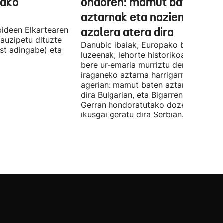
tako
ondoren: mamut baten
aztarnak eta nazien ontzia
ideen Elkartearen
azalera atera dira
auzipetu dituzte
Danubio ibaiak, Europako bigarren
st adingabe) eta
luzeenak, lehorte historikoa bizi du, e
bere ur-emaria murriztu denez,
iraganeko aztarna harrigarriak utzi di
agerian: mamut baten aztarnak azald
dira Bulgarian, eta Bigarren Mundu
Gerran hondoratutako dozenaka ontz
ikusgai geratu dira Serbian.