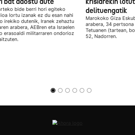
ri bat adostu dute
krisiarekin lotu
arteko bide berri hori egiteko
delituengatik
ioa lortu izanak ez du esan nahi
Marokoko Giza Eskub
ro irekiko dutenik, Iranek zehaztu
arabera, 34 pertsona 
ren arabera, AEBren eta Israelen
Tetuanen (tartean, bo
o erasoaldi militarraren ondorioz
52, Nadorren.
aitzuten.