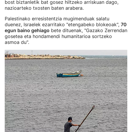
bost biztanletik bat gosez hiltzeko arriskuan dago,
nazioarteko txosten baten arabera.
Palestinako erresistentzia mugimenduak salatu
duenez, Israelek ezarritako "etengabeko blokeoak",
70
egun baino gehiago
bete dituenak, "Gazako Zerrendan
gosetea eta hondamendi humanitarioa sortzeko
asmoa du".