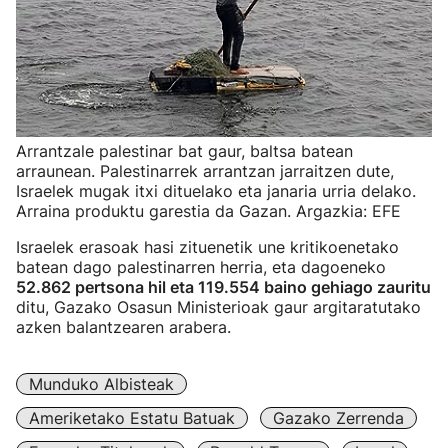
Arrantzale palestinar bat gaur, baltsa batean
arraunean. Palestinarrek arrantzan jarraitzen dute,
Israelek mugak itxi dituelako eta janaria urria delako.
Arraina produktu garestia da Gazan. Argazkia: EFE
Israelek erasoak hasi zituenetik une kritikoenetako
batean dago palestinarren herria, eta dagoeneko
52.862 pertsona hil eta 119.554 baino gehiago zauritu
ditu, Gazako Osasun Ministerioak gaur argitaratutako
azken balantzearen arabera.
Munduko Albisteak
Ameriketako Estatu Batuak
Gazako Zerrenda