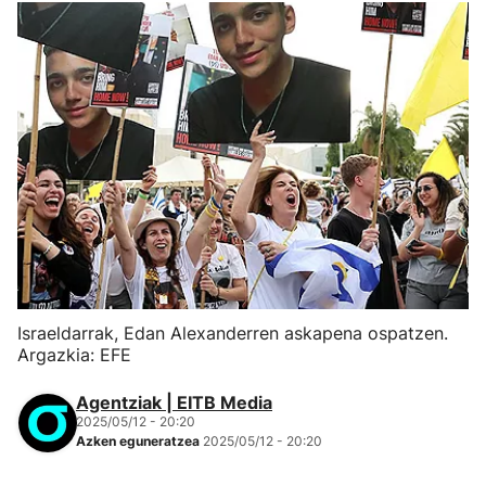
Israeldarrak, Edan Alexanderren askapena ospatzen.
Argazkia: EFE
Agentziak | EITB Media
2025/05/12 - 20:20
Azken eguneratzea
2025/05/12 - 20:20