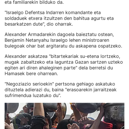
eta familiarekin bilduko da.
"Israelgo Defentsa Indarren komandante eta
soldaduek etxera itzultzen den bahitua agurtu eta
besarkatzen dute", dio oharrak.
Alexander Armadarekin dagoela baieztatu ostean,
Benjamin Netanyahu Israelgo lehen ministroaren
bulegoak ohar bat argitaratu du askapena ospatzeko.
Alexander askatzea "bitartekariak su-etena lortzeko,
mugak zabaltzeko eta laguntza Gazan sartzen uzteko
egiten ari diren ahaleginen parte" dela berretsi du
Hamasek bere oharrean.
"Negoziazio serioekin" pertsona gehiago askatuko
dituztela adierazi du, baina "erasoarekin jarraitzeak
sufrimendua luzatuko du".