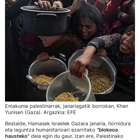
Emakume palestinarrak, janariagatik borrokan, Khan
Yunisen (Gaza). Argazkia: EFE
Bestalde, Hamasek Israelek Gazara janaria, hornidura
eta laguntza humanitarioari ezarritako
"blokeoa
hausteko"
deia egin du gaur. Izan ere, Palestinako