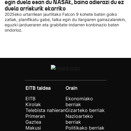
egin duela esan du NASAk, baina adierazi du ez
duela arriskurik ekarriko
2025eko urtarrilean jaurtitako Falcon 9 kohete baten goiko
zatiak, planifikatu gabe, talka egin du Ilargiaren gainazalarekin,
eguzki-jardueraren eta grabitate-indarren konbinazio baten
ondorioz.
EITB taldea
Orain
EITB
Ekonomiako
Kirolak
berriak
Telebista nahieran
Gizarteko berriak
Primeran
Nazioarteko
Gaztea
berriak
Makusi
Politikako berriak