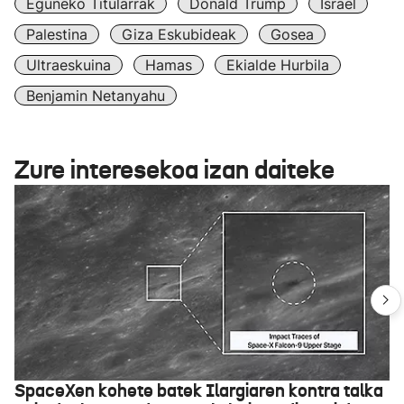
Eguneko Titularrak
Donald Trump
Israel
Palestina
Giza Eskubideak
Gosea
Ultraeskuina
Hamas
Ekialde Hurbila
Benjamin Netanyahu
Zure interesekoa izan daiteke
SpaceXen kohete batek Ilargiaren kontra talka