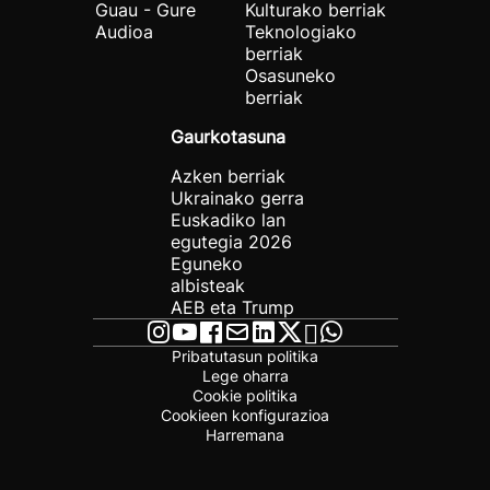
Guau - Gure
Kulturako berriak
Audioa
Teknologiako
berriak
Osasuneko
berriak
Gaurkotasuna
Azken berriak
Ukrainako gerra
Euskadiko lan
egutegia 2026
Eguneko
albisteak
AEB eta Trump
Pribatutasun politika
Lege oharra
Cookie politika
Cookieen konfigurazioa
Harremana