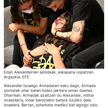
Edan Alexanderren senideak, askapena ospatzen.
Argazkia: EFE
Alexander Israelgo Armadaren esku dago, Armada
sionistak ohar baten bidez jakitera eman duenez.
Oharrean, Armadak azaltzen du Alexander, militar
israeldarra, indar bereziekin batera itzuliko dela
Israelera. Bertan, azterketa mediko bat egingo zaio