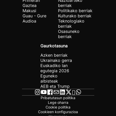
Primeran
Nazioarteko
Gaztea
berriak
Makusi
Politikako berriak
Guau - Gure
Kulturako berriak
Audioa
Teknologiako
berriak
Osasuneko
berriak
Gaurkotasuna
Azken berriak
Ukrainako gerra
Euskadiko lan
egutegia 2026
Eguneko
albisteak
AEB eta Trump
Pribatutasun politika
Lege oharra
Cookie politika
Cookieen konfigurazioa