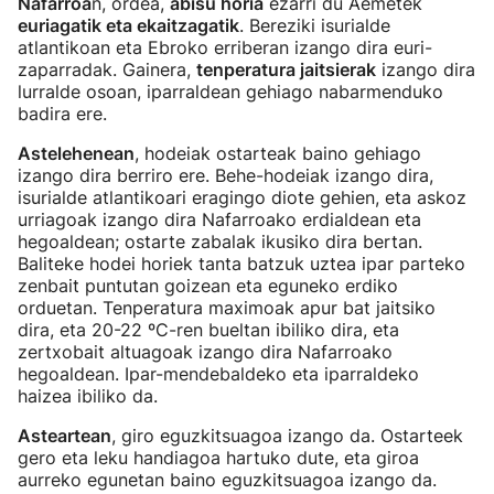
Nafarroa
n, ordea,
abisu horia
ezarri du Aemetek
euriagatik eta ekaitzagatik
. Bereziki isurialde
atlantikoan eta Ebroko erriberan izango dira euri-
zaparradak. Gainera,
tenperatura jaitsierak
izango dira
lurralde osoan, iparraldean gehiago nabarmenduko
badira ere.
Astelehenean
, hodeiak ostarteak baino gehiago
izango dira berriro ere. Behe-hodeiak izango dira,
isurialde atlantikoari eragingo diote gehien, eta askoz
urriagoak izango dira Nafarroako erdialdean eta
hegoaldean; ostarte zabalak ikusiko dira bertan.
Baliteke hodei horiek tanta batzuk uztea ipar parteko
zenbait puntutan goizean eta eguneko erdiko
orduetan. Tenperatura maximoak apur bat jaitsiko
dira, eta 20-22 ºC-ren bueltan ibiliko dira, eta
zertxobait altuagoak izango dira Nafarroako
hegoaldean. Ipar-mendebaldeko eta iparraldeko
haizea ibiliko da.
Asteartean
, giro eguzkitsuagoa izango da. Ostarteek
gero eta leku handiagoa hartuko dute, eta giroa
aurreko egunetan baino eguzkitsuagoa izango da.