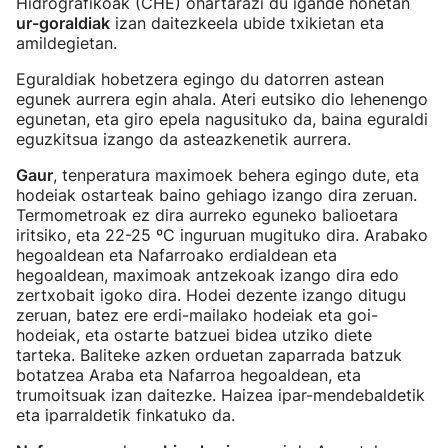
Hidrografikoak (CHE) ohartarazi du igande honetan
ur-goraldiak
izan daitezkeela ubide txikietan eta
amildegietan.
Eguraldiak hobetzera egingo du datorren astean
egunek aurrera egin ahala. Ateri eutsiko dio lehenengo
egunetan, eta giro epela nagusituko da, baina eguraldi
eguzkitsua izango da asteazkenetik aurrera.
Gaur
, tenperatura maximoek behera egingo dute, eta
hodeiak ostarteak baino gehiago izango dira zeruan.
Termometroak ez dira aurreko eguneko balioetara
iritsiko, eta 22-25 ºC inguruan mugituko dira. Arabako
hegoaldean eta Nafarroako erdialdean eta
hegoaldean, maximoak antzekoak izango dira edo
zertxobait igoko dira. Hodei dezente izango ditugu
zeruan, batez ere erdi-mailako hodeiak eta goi-
hodeiak, eta ostarte batzuei bidea utziko diete
tarteka. Baliteke azken orduetan zaparrada batzuk
botatzea Araba eta Nafarroa hegoaldean, eta
trumoitsuak izan daitezke. Haizea ipar-mendebaldetik
eta iparraldetik finkatuko da.