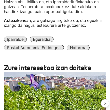
Haizea ahul ibiliko da, eta iparraldetik finkatuko da
goizean. Tenperatura maximoek ez dute aldaketa
handirik izango, baina apur bat igoko dira.
Asteazkenean
, are gehiago argituko du, eta eguzkia
izango da nagusi asteburura arte gutxienez.
Iparralde
Eguraldia
Euskal Autonomia Erkidegoa
Nafarroa
Zure interesekoa izan daiteke