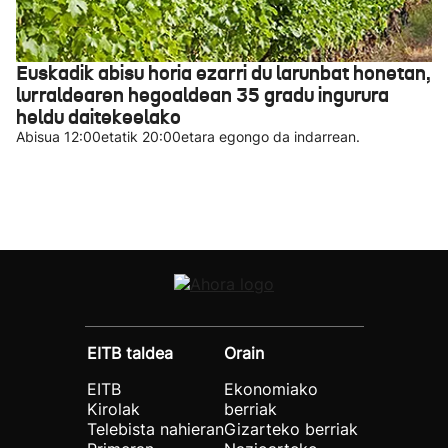
Euskadik abisu horia ezarri du larunbat honetan,
lurraldearen hegoaldean 35 gradu ingurura
heldu daitekeelako
Abisua 12:00etatik 20:00etara egongo da indarrean.
EITB taldea
Orain
EITB
Ekonomiako
Kirolak
berriak
Telebista nahieran
Gizarteko berriak