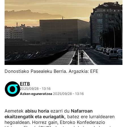
Donostiako Pasealeku Berria. Argazkia: EFE
EITB
2025/09/28 - 13:16
Azken eguneratzea
2025/09/28 - 13:16
Aemetek
abisu horia
ezarri du
Nafarroan
ekaitzengatik eta euriagatik,
batez ere lurraldearen
hegoaldean. Horrez gain, Ebroko Konfederazio