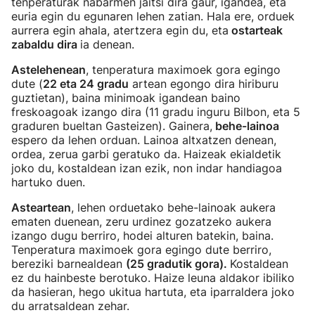
tenperaturak nabarmen jaitsi dira gaur, igandea, eta
euria egin du egunaren lehen zatian. Hala ere, orduek
aurrera egin ahala, atertzera egin du, eta
ostarteak
zabaldu dira
ia denean.
Astelehenean
, tenperatura maximoek gora egingo
dute (
22 eta 24 gradu
artean egongo dira hiriburu
guztietan), baina minimoak igandean baino
freskoagoak izango dira (11 gradu inguru Bilbon, eta 5
graduren bueltan Gasteizen). Gainera,
behe-lainoa
espero da lehen orduan. Lainoa altxatzen denean,
ordea, zerua garbi geratuko da. Haizeak ekialdetik
joko du, kostaldean izan ezik, non indar handiagoa
hartuko duen.
Asteartean
, lehen orduetako behe-lainoak aukera
ematen duenean, zeru urdinez gozatzeko aukera
izango dugu berriro, hodei alturen batekin, baina.
Tenperatura maximoek gora egingo dute berriro,
bereziki barnealdean
(25 gradutik gora).
Kostaldean
ez du hainbeste berotuko. Haize leuna aldakor ibiliko
da hasieran, hego ukitua hartuta, eta iparraldera joko
du arratsaldean zehar.