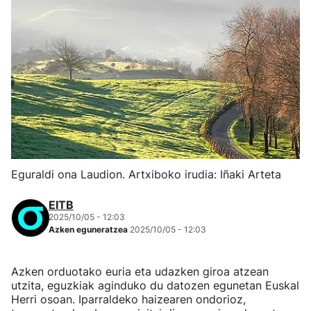
Eguraldi ona Laudion. Artxiboko irudia: Iñaki Arteta
EITB
2025/10/05 - 12:03
Azken eguneratzea
2025/10/05 - 12:03
Azken orduotako euria eta udazken giroa atzean
utzita, eguzkiak aginduko du datozen egunetan Euskal
Herri osoan. Iparraldeko haizearen ondorioz,