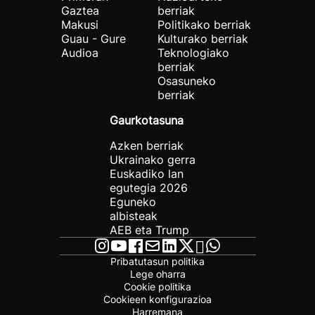
Gaztea
berriak
Makusi
Politikako berriak
Guau - Gure
Kulturako berriak
Audioa
Teknologiako
berriak
Osasuneko
berriak
Gaurkotasuna
Azken berriak
Ukrainako gerra
Euskadiko lan
egutegia 2026
Eguneko
albisteak
AEB eta Trump
Pribatutasun politika
Lege oharra
Cookie politika
Cookieen konfigurazioa
Harremana