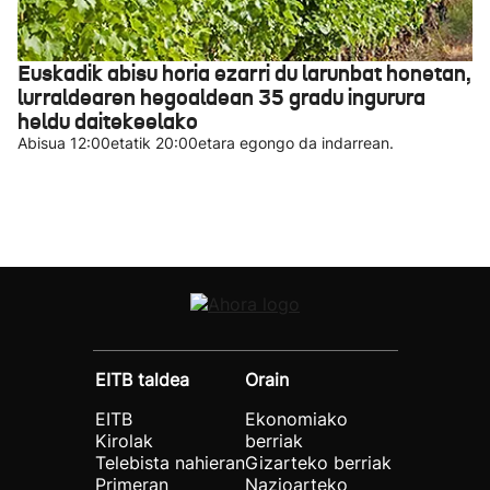
Euskadik abisu horia ezarri du larunbat honetan,
lurraldearen hegoaldean 35 gradu ingurura
heldu daitekeelako
Abisua 12:00etatik 20:00etara egongo da indarrean.
EITB taldea
Orain
EITB
Ekonomiako
Kirolak
berriak
Telebista nahieran
Gizarteko berriak
Primeran
Nazioarteko