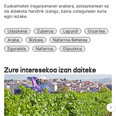
Euskalmeten iragarpenaren arabera, asteazkenean ez
da aldaketa handirik izango, baina ostegunean euria
egin lezake.
Udazkena
Zuberoa
Lapurdi
Gizartea
Araba
Bizkaia
Nafarroa Beherea
Eguraldia
Nafarroa
Gipuzkoa
Zure interesekoa izan daiteke