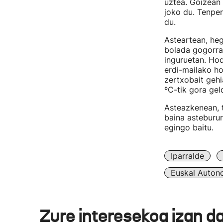
uztea. Goizean e
joko du. Tenpe
du.
Asteartean, he
bolada gogorra
inguruetan. Hod
erdi-mailako ho
zertxobait gehi
ºC-tik gora gel
Asteazkenean, t
baina asteburur
egingo baitu.
Iparralde
Euskal Auton
Zure interesekoa izan d