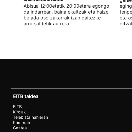
gehie
Abisua 12:00etatik 20:00etara egongo
eging
da indarrean, baina ekaitzak eta haize-
tenpe
bolada oso zakarrak izan daitezke
eta a
arratsaldetik aurrera.
ditza
EITB taldea
EITB
Kirolak
Telebista nahieran
Primeran
Gaztea