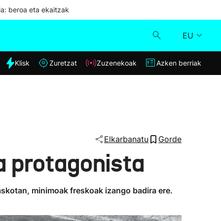
ia: beroa eta ekaitzak
EU
dia
Klisk
Zuretzat
Zuzenekoak
Azken berriak
Klisk
Zuzenekoak
Zuretzat
Elkarbanatu
Gorde
a protagonista
Azken berriak
askotan, minimoak freskoak izango badira ere.