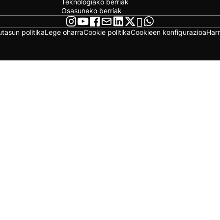
Teknologiako berriak
Osasuneko berriak
utasun politika
Lege oharra
Cookie politika
Cookieen konfigurazioa
Har