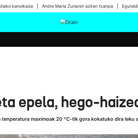
|
|
tiako kanoikada
Andre Maria Zuriaren azken txanpa
Egurald
tura
Ikusmiran
Egural
Osasuna
Teknologia
eta epela, hego-haize
a tenperatura maximoak 20 ºC-tik gora kokatuko dira leku 