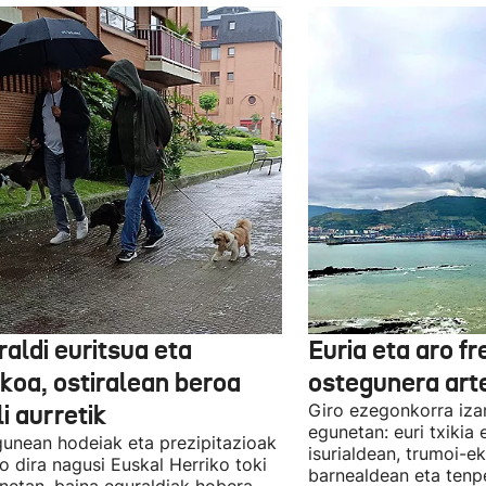
aldi euritsua eta
Euria eta aro f
skoa, ostiralean beroa
ostegunera art
li aurretik
Giro ezegonkorra iza
egunetan: euri txikia
unean hodeiak eta prezipitazioak
isurialdean, trumoi-e
o dira nagusi Euskal Herriko toki
barnealdean eta ten