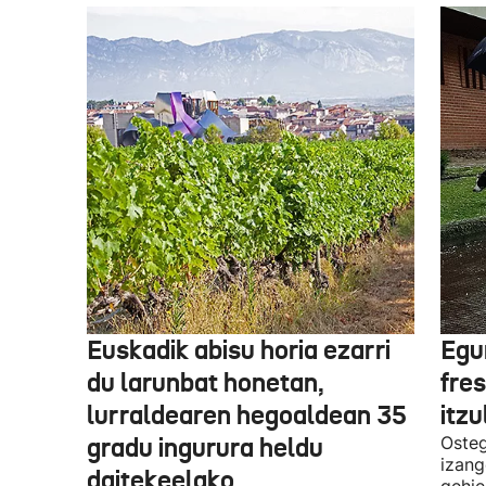
Euskadik abisu horia ezarri
Egur
du larunbat honetan,
fre
lurraldearen hegoaldean 35
itzu
gradu ingurura heldu
Osteg
izang
daitekeelako