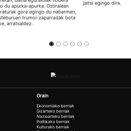
netan, baina eguraldiak hobera
jaitsi egingo dira.
o du apurka-apurka. Ostiralean
raturak gora egingo du nabarmen,
steburuan trumoi-zaparradak bota
ke, arratsaldez.
Orain
Ekonomiako berriak
Gizarteko berriak
Nazioarteko berriak
Politikako berriak
Kulturako berriak