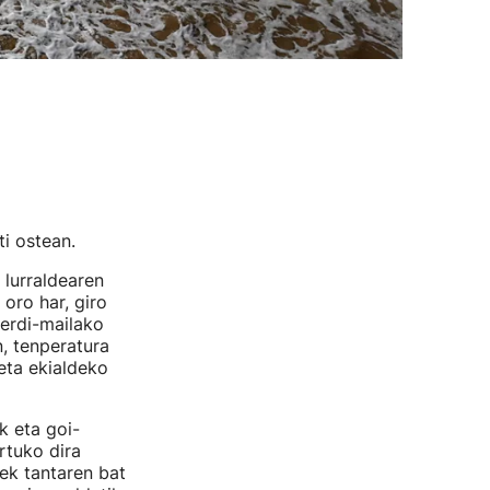
i ostean.
 lurraldearen
oro har, giro
 erdi-mailako
, tenperatura
eta ekialdeko
k eta goi-
rtuko dira
tek tantaren bat