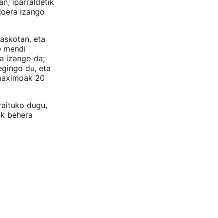
an, iparraldetik
joera izango
askotan, eta
e mendi
a izango da;
egingo du, eta
 maximoak 20
raituko dugu,
ak behera