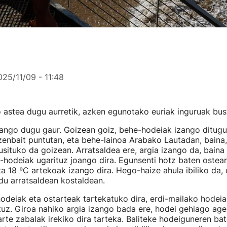
025/11/09 - 11:48
 astea dugu aurretik, azken egunotako euriak inguruak bust
ango dugu gaur. Goizean goiz, behe-hodeiak izango ditugu
zenbait puntutan, eta behe-lainoa Arabako Lautadan, baina, 
situko da goizean. Arratsaldea ere, argia izango da, baina
-hodeiak ugarituz joango dira. Egunsenti hotz baten ostean
 18 ºC artekoak izango dira. Hego-haize ahula ibiliko da, 
du arratsaldean kostaldean.
odeiak eta ostarteak tartekatuko dira, erdi-mailako hodeia
uz. Giroa nahiko argia izango bada ere, hodei gehiago age
arte zabalak irekiko dira tarteka. Baliteke hodeiguneren ba