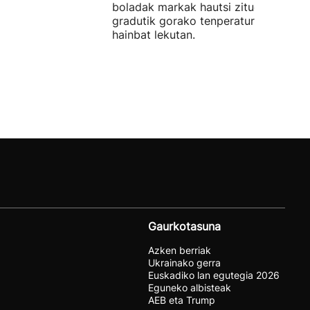
boladak markak hautsi zituen. 40
gradutik gorako tenperaturak izan zi
hainbat lekutan.
Gaurkotasuna
Azken berriak
Ukrainako gerra
Euskadiko lan egutegia 2026
Eguneko albisteak
AEB eta Trump