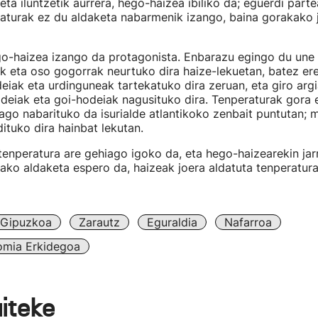
ta iluntzetik aurrera, hego-haizea ibiliko da; eguerdi parte
raturak ez du aldaketa nabarmenik izango, baina gorakako 
go-haizea izango da protagonista. Enbarazu egingo du une 
k eta oso gogorrak neurtuko dira haize-lekuetan, batez er
eiak eta urdinguneak tartekatuko dira zeruan, eta giro argi
deiak eta goi-hodeiak nagusituko dira. Tenperaturak gora 
ago nabarituko da isurialde atlantikoko zenbait puntutan;
dituko dira hainbat lekutan.
enperatura are gehiago igoko da, eta hego-haizearekin jar
ako aldaketa espero da, haizeak joera aldatuta tenperatur
Gipuzkoa
Zarautz
Eguraldia
Nafarroa
omia Erkidegoa
aiteke