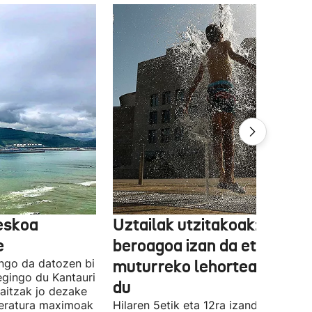
reskoa
Uztailak utzitakoak: 3,6 ºC
e
beroagoa izan da eta
ngo da datozen bi
muturreko lehortea ekarri
 egingo du Kantauri
du
kaitzak jo dezake
peratura maximoak
Hilaren 5etik eta 12ra izandako bero-