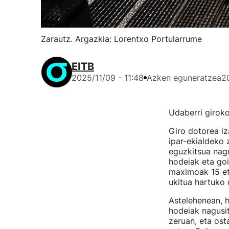
Zarautz. Argazkia: Lorentxo Portularrume
EITB
2025/11/09 - 11:48
Azken eguneratzea
2
Udaberri giroko
Giro dotorea iz
ipar-ekialdeko 
eguzkitsua nagu
hodeiak eta goi
maximoak 15 eta
ukitua hartuko 
Astelehenean, h
hodeiak nagusit
zeruan, eta ost