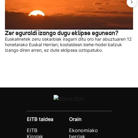
Zer eguraldi izango dugu eklipse egunean?
Euskalmetek zeru oskarbiak iragarri ditu oro har abuztuaren 12
honetarako Euskal Herrian; kostaldean behe-hodei batzuk
izango diren arren, ez dute eklipsea oztopatuko.
EITB taldea
Orain
EITB
Ekonomiako
Kirolak
berriak