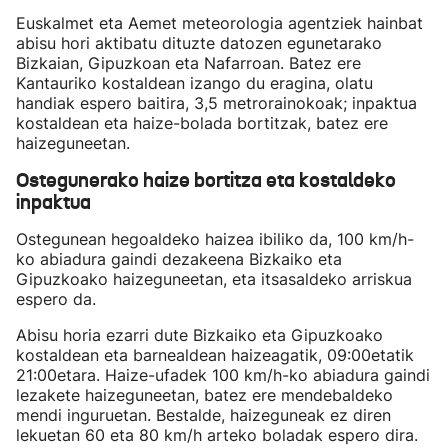
Euskalmet eta Aemet meteorologia agentziek hainbat
abisu hori aktibatu dituzte datozen egunetarako
Bizkaian, Gipuzkoan eta Nafarroan. Batez ere
Kantauriko kostaldean izango du eragina, olatu
handiak espero baitira, 3,5 metrorainokoak; inpaktua
kostaldean eta haize-bolada bortitzak, batez ere
haizeguneetan.
Ostegunerako haize bortitza eta kostaldeko
inpaktua
Ostegunean hegoaldeko haizea ibiliko da, 100 km/h-
ko abiadura gaindi dezakeena Bizkaiko eta
Gipuzkoako haizeguneetan, eta itsasaldeko arriskua
espero da.
Abisu horia ezarri dute Bizkaiko eta Gipuzkoako
kostaldean eta barnealdean haizeagatik, 09:00etatik
21:00etara. Haize-ufadek 100 km/h-ko abiadura gaindi
lezakete haizeguneetan, batez ere mendebaldeko
mendi inguruetan. Bestalde, haizeguneak ez diren
lekuetan 60 eta 80 km/h arteko boladak espero dira.