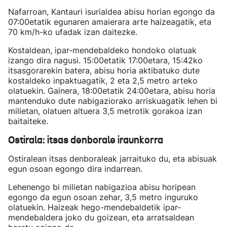
Nafarroan, Kantauri isurialdea abisu horian egongo da
07:00etatik egunaren amaierara arte haizeagatik, eta
70 km/h-ko ufadak izan daitezke.
Kostaldean, ipar-mendebaldeko hondoko olatuak
izango dira nagusi. 15:00etatik 17:00etara, 15:42ko
itsasgorarekin batera, abisu horia aktibatuko dute
kostaldeko inpaktuagatik, 2 eta 2,5 metro arteko
olatuekin. Gainera, 18:00etatik 24:00etara, abisu horia
mantenduko dute nabigaziorako arriskuagatik lehen bi
milietan, olatuen altuera 3,5 metrotik gorakoa izan
baitaiteke.
Ostirala: itsas denborale iraunkorra
Ostiralean itsas denboraleak jarraituko du, eta abisuak
egun osoan egongo dira indarrean.
Lehenengo bi milietan nabigazioa abisu horipean
egongo da egun osoan zehar, 3,5 metro inguruko
olatuekin. Haizeak hego-mendebaldetik ipar-
mendebaldera joko du goizean, eta arratsaldean