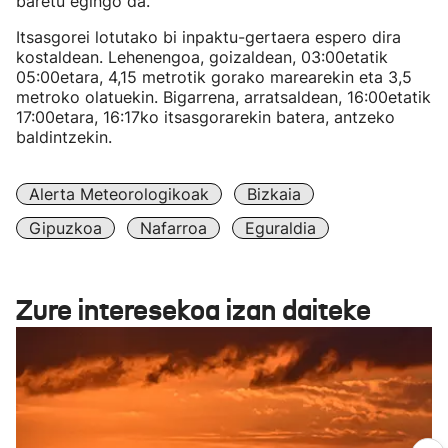
baretu egingo da.
Itsasgorei lotutako bi inpaktu-gertaera espero dira
kostaldean. Lehenengoa, goizaldean, 03:00etatik
05:00etara, 4,15 metrotik gorako marearekin eta 3,5
metroko olatuekin. Bigarrena, arratsaldean, 16:00etatik
17:00etara, 16:17ko itsasgorarekin batera, antzeko
baldintzekin.
Alerta Meteorologikoak
Bizkaia
Gipuzkoa
Nafarroa
Eguraldia
Zure interesekoa izan daiteke