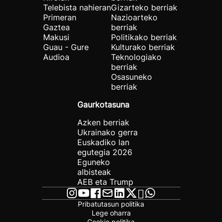
Telebista nahieran
Gizarteko berriak
Primeran
Nazioarteko
Gaztea
berriak
Makusi
Politikako berriak
Guau - Gure
Kulturako berriak
Audioa
Teknologiako
berriak
Osasuneko
berriak
Gaurkotasuna
Azken berriak
Ukrainako gerra
Euskadiko lan
egutegia 2026
Eguneko
albisteak
AEB eta Trump
Pribatutasun politika
Lege oharra
Cookie politika