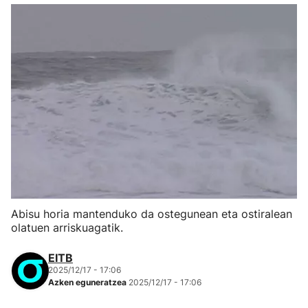
Abisu horia mantenduko da ostegunean eta ostiralean
olatuen arriskuagatik.
EITB
2025/12/17 - 17:06
Azken eguneratzea
2025/12/17 - 17:06