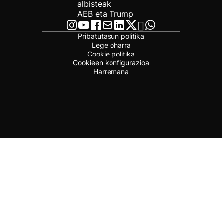
albisteak
AEB eta Trump
Pribatutasun politika
Lege oharra
Cookie politika
Cookieen konfigurazioa
Harremana