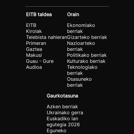
EITB taldea
Orain
EITB
Ekonomiako
Kirolak
berriak
Telebista nahieran
Gizarteko berriak
Primeran
Nazioarteko
Gaztea
berriak
Makusi
Politikako berriak
Guau - Gure
Kulturako berriak
Audioa
Teknologiako
berriak
Osasuneko
berriak
Gaurkotasuna
Azken berriak
Ukrainako gerra
Euskadiko lan
egutegia 2026
Eguneko