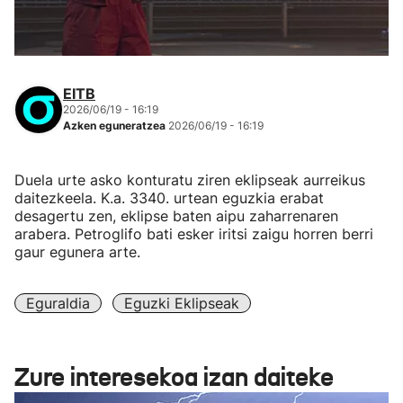
EITB
2026/06/19 - 16:19
Azken eguneratzea
2026/06/19 - 16:19
Duela urte asko konturatu ziren eklipseak aurreikus
daitezkeela. K.a. 3340. urtean eguzkia erabat
desagertu zen, eklipse baten aipu zaharrenaren
arabera. Petroglifo bati esker iritsi zaigu horren berri
gaur egunera arte.
Eguraldia
Eguzki Eklipseak
Zure interesekoa izan daiteke