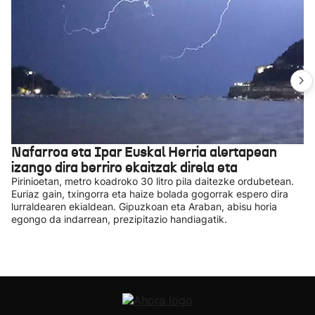
Nafarroa eta Ipar Euskal Herria alertapean
izango dira berriro ekaitzak direla eta
Pirinioetan, metro koadroko 30 litro pila daitezke ordubetean.
Euriaz gain, txingorra eta haize bolada gogorrak espero dira
lurraldearen ekialdean. Gipuzkoan eta Araban, abisu horia
egongo da indarrean, prezipitazio handiagatik.