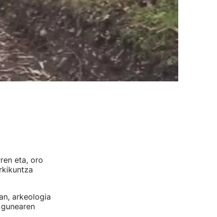
ren eta, oro
urkikuntza
an, arkeologia
o gunearen