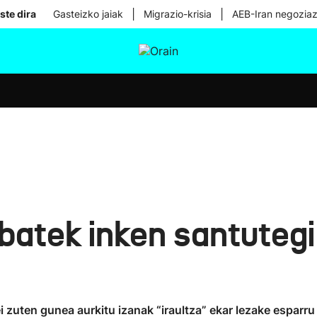
|
|
ste dira
Gasteizko jaiak
Migrazio-krisia
AEB-Iran negoziaz
tura
Ikusmiran
Egural
Osasuna
Teknologia
batek inken santutegi
i zuten gunea aurkitu izanak “iraultza” ekar lezake esparru