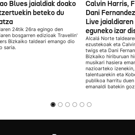
ao Blues jaialdiak doako
Calvin Harris, 
tzertuekin beteko du
Dani Fernandez
atza
Live jaialdiaren
laren 24tik 26ra egingo den
eguneko izar di
diaren bosgarren edizioak Travellin'
Alcalá Norte taldear
ers Bizkaiko taldeari emango dio
ezustekoak eta Calvin
o saria.
twigs eta Dani Ferna
Bizkaiko hiriburuan h
musikari hasiera eman
nazioarteko izenekin,
talentuarekin eta Ko
publikoa harritu due
emanaldi batekin goz