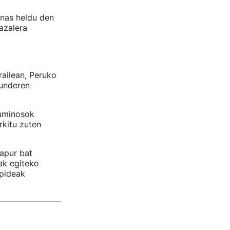
penas heldu den
azalera
railean, Peruko
kunderen
Luminosok
rkitu zuten
 apur bat
ak egiteko
epideak