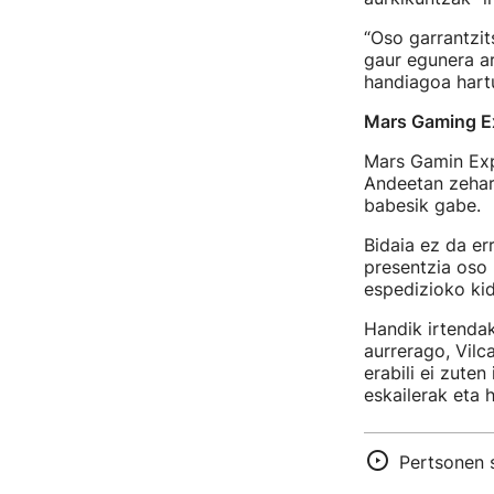
“Oso garrantzit
gaur egunera ar
handiagoa hartu
Mars Gaming E
Mars Gamin Expe
Andeetan zehar 
babesik gabe.
Bidaia ez da er
presentzia oso 
espedizioko ki
Handik irtendak
aurrerago, Vil
erabili ei zuten
eskailerak eta 
Pertsonen s