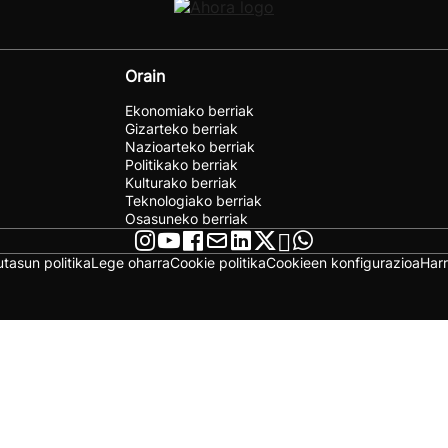
Orain
Ekonomiako berriak
Gizarteko berriak
Nazioarteko berriak
Politikako berriak
Kulturako berriak
Teknologiako berriak
Osasuneko berriak
utasun politika
Lege oharra
Cookie politika
Cookieen konfigurazioa
Har