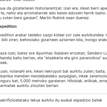
sua da gizateriaren historiarentzat; izan ere, inken berri a
te, nahiz eta erromatarrek edo beste edozein herrik baino 
 zuten bere garaian”, Martin Rubiok esan duenez.
xpedition
dition arabar taldeko zazpi kideei zor zaie aurkikundea: i
ibili ziren, behinolako gizarteen aztarnen bila, inongo era
raza izan, batez ere Apurimac ibaiaren ertzetan, Sendero 
handia baitu bertan, eta “etsaikeria eta giro paranoikoa” au
deek.
oan, nolanahi ere, inken nekropoli bat aurkitu zuten, baita,
cabamba mendien mendebaldeko aurpegian, inkek zeremoni
 inguru bat, 5.000 metroko garaieran. Hilobiak, erlikiak, err
harmailak aurkitu zituzten bertan.
akrifizioetarako lekua aurkitu du euskal espedizio batek