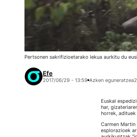
Pertsonen sakrifizioetarako lekua aurkitu du eu
Efe
2017/06/29 - 13:59
Azken eguneratzea
2
Euskal espedizi
har, gizateriare
horrek, adituek
Carmen Martin R
esplorazioek ar
aurkikuntzak “ir