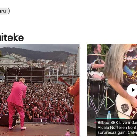
eru
aiteke