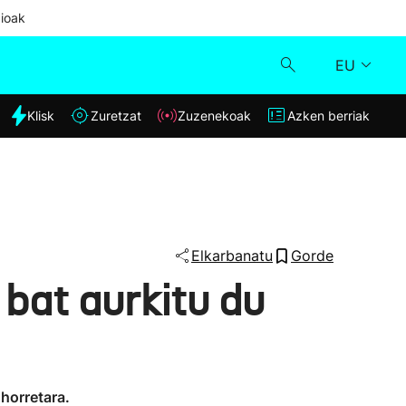
ioak
EU
dia
Klisk
Zuretzat
Zuzenekoak
Azken berriak
Klisk
Zuzenekoak
Zuretzat
Elkarbanatu
Gorde
 bat aurkitu du
Azken berriak
 horretara.