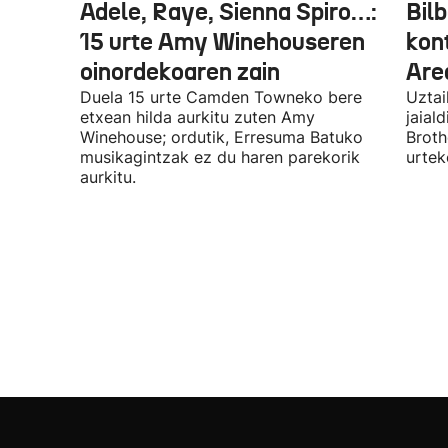
Adele, Raye, Sienna Spiro…:
Bilb
15 urte Amy Winehouseren
kon
oinordekoaren zain
Are
Duela 15 urte Camden Towneko bere
Uztai
etxean hilda aurkitu zuten Amy
jaial
Winehouse; ordutik, Erresuma Batuko
Broth
musikagintzak ez du haren parekorik
urtek
aurkitu.