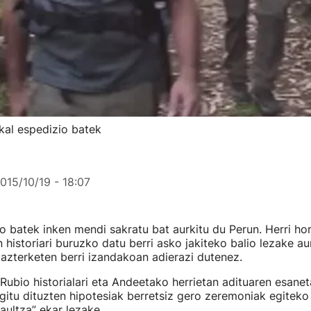
skal espedizio batek
015/10/19 - 18:07
o batek inken mendi sakratu bat aurkitu du Perun. Herri hor
n historiari buruzko datu berri asko jakiteko balio lezake a
 azterketen berri izandakoan adierazi dutenez.
ubio historialari eta Andeetako herrietan adituaren esanet
gitu dituzten hipotesiak berretsiz gero zeremoniak egitek
aultza” ekar lezake.