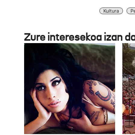
Kultura
P
Zure interesekoa izan d