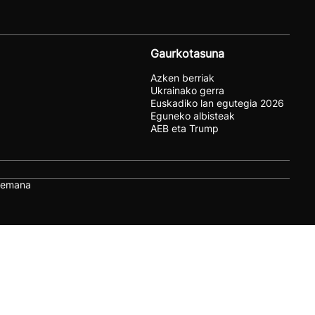
Gaurkotasuna
Azken berriak
Ukrainako gerra
Euskadiko lan egutegia 2026
Eguneko albisteak
AEB eta Trump
remana