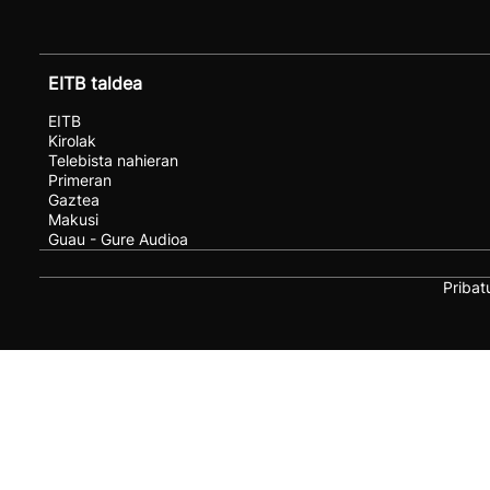
EITB taldea
EITB
Kirolak
Telebista nahieran
Primeran
Gaztea
Makusi
Guau - Gure Audioa
Pribat