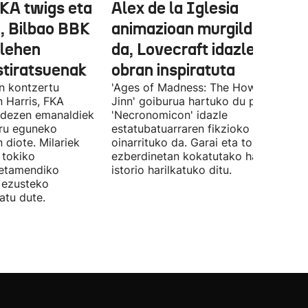
FKA twigs eta
Alex de la Iglesia
, Bilbao BBK
animazioan murgilduko
 lehen
da, Lovecraft idazlearen
stiratsuenak
obran inspiratuta
en kontzertu
'Ages of Madness: The Howling of th
 Harris, FKA
Jinn' goiburua hartuko du pelikulak, e
ndezen emanaldiek
'Necronomicon' idazle
iru eguneko
estatubatuarraren fikzioko liburuan
 diote. Milariek
oinarrituko da. Garai eta toki
 tokiko
ezberdinetan kokatutako hainbat
betamendiko
istorio harilkatuko ditu.
n ezusteko
atu dute.