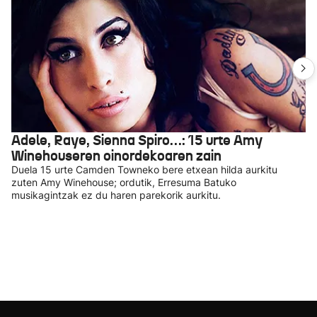
Adele, Raye, Sienna Spiro…: 15 urte Amy
Winehouseren oinordekoaren zain
Duela 15 urte Camden Towneko bere etxean hilda aurkitu
zuten Amy Winehouse; ordutik, Erresuma Batuko
musikagintzak ez du haren parekorik aurkitu.