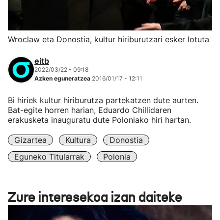
Wroclaw eta Donostia, kultur hiriburutzari esker lotuta
eitb
2022/03/22 - 09:18
Azken eguneratzea
2016/01/17 - 12:11
Bi hiriek kultur hiriburutza partekatzen dute aurten.
Bat-egite horren harian, Eduardo Chillidaren
erakusketa inauguratu dute Poloniako hiri hartan.
Gizartea
Kultura
Donostia
Eguneko Titularrak
Polonia
Zure interesekoa izan daiteke