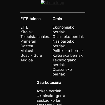
EITB taldea
Orain
EITB
Ekonomiako
Kirolak
berriak
Telebista nahieran
Gizarteko berriak
Primeran
Nazioarteko
Gaztea
berriak
Makusi
Politikako berriak
Guau - Gure
Kulturako berriak
Audioa
Teknologiako
berriak
Osasuneko
berriak
Gaurkotasuna
Azken berriak
Ukrainako gerra
Euskadiko lan