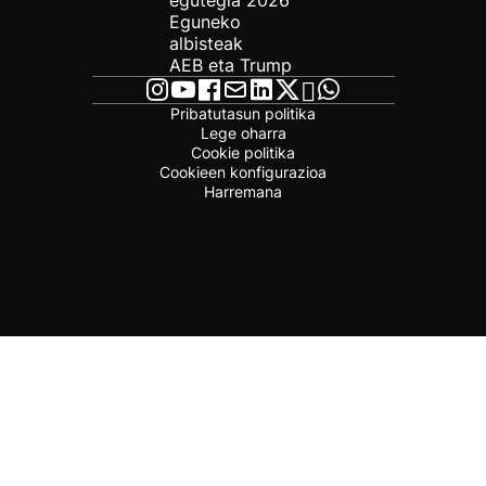
egutegia 2026
Eguneko
albisteak
AEB eta Trump
Pribatutasun politika
Lege oharra
Cookie politika
Cookieen konfigurazioa
Harremana