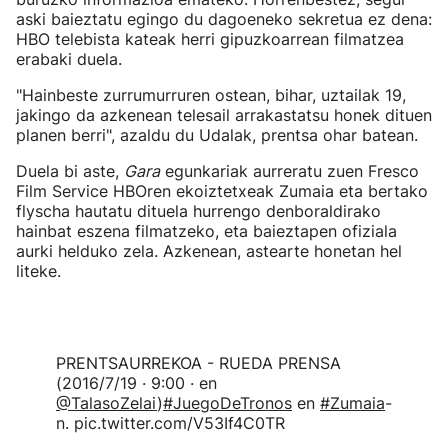
aski baieztatu egingo du dagoeneko sekretua ez dena:
HBO telebista kateak herri gipuzkoarrean filmatzea
erabaki duela.
"Hainbeste zurrumurruren ostean, bihar, uztailak 19,
jakingo da azkenean telesail arrakastatsu honek dituen
planen berri", azaldu du Udalak, prentsa ohar batean.
Duela bi aste,
Gara
egunkariak aurreratu zuen Fresco
Film Service HBOren ekoiztetxeak Zumaia eta bertako
flyscha hautatu dituela hurrengo denboraldirako
hainbat eszena filmatzeko, eta baieztapen ofiziala
aurki helduko zela. Azkenean, astearte honetan hel
liteke.
PRENTSAURREKOA - RUEDA PRENSA
(2016/7/19 · 9:00 · en
@TalasoZelai
)
#JuegoDeTronos
en
#Zumaia
-
n. pic.twitter.com/V53If4C0TR