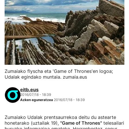
Zumaiako flyscha eta 'Game of Thrones'en logoa;
Udalak egindako muntaia. zumaia.eus
eitb.eus
2016/07/18 - 18:39
Azken eguneratzea
2016/07/18 - 18:39
Zumaiako Udalak prentsaurrekoa deitu du astearte
honetarako (uztailak 19),
"Game of Thrones"
telesailari
buruzko informazioa emateko. Horrenbestez, segur