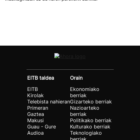
EITB taldea
Orain
EITB
Ekonomiako
Kirolak
berriak
Telebista nahieran
Gizarteko berriak
Primeran
Nazioarteko
Gaztea
berriak
Makusi
Politikako berriak
Guau - Gure
Kulturako berriak
Audioa
Teknologiako
berriak