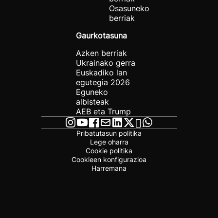
Osasuneko
berriak
Gaurkotasuna
Azken berriak
Ukrainako gerra
Euskadiko lan
egutegia 2026
Eguneko
albisteak
AEB eta Trump
Pribatutasun politika
Lege oharra
Cookie politika
Cookieen konfigurazioa
Harremana