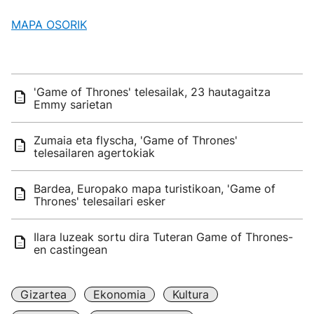
MAPA OSORIK
'Game of Thrones' telesailak, 23 hautagaitza
Emmy sarietan
Zumaia eta flyscha, 'Game of Thrones'
telesailaren agertokiak
Bardea, Europako mapa turistikoan, 'Game of
Thrones' telesailari esker
Ilara luzeak sortu dira Tuteran Game of Thrones-
en castingean
Gizartea
Ekonomia
Kultura