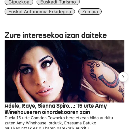
Gipuzkoa
Euskadi Turismo
Euskal Autonomia Erkidegoa
Zumaia
Zure interesekoa izan daiteke
Adele, Raye, Sienna Spiro…: 15 urte Amy
Winehouseren oinordekoaren zain
Duela 15 urte Camden Towneko bere etxean hilda aurkitu
zuten Amy Winehouse; ordutik, Erresuma Batuko
musikagintzak ez du haren parekorik aurkitu.