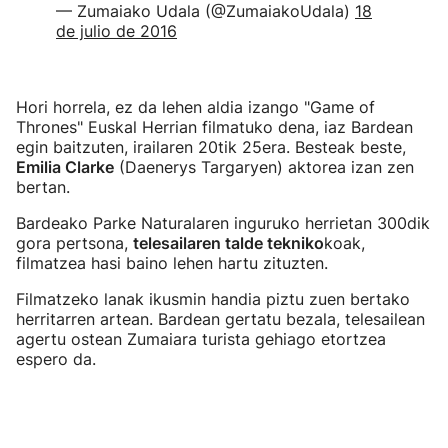
— Zumaiako Udala (@ZumaiakoUdala)
18
de julio de 2016
Hori horrela, ez da lehen aldia izango "Game of
Thrones" Euskal Herrian filmatuko dena, iaz Bardean
egin baitzuten, irailaren 20tik 25era. Besteak beste,
Emilia Clarke
(Daenerys Targaryen) aktorea izan zen
bertan.
Bardeako Parke Naturalaren inguruko herrietan 300dik
gora pertsona,
telesailaren talde tekniko
koak,
filmatzea hasi baino lehen hartu zituzten.
Filmatzeko lanak ikusmin handia piztu zuen bertako
herritarren artean. Bardean gertatu bezala, telesailean
agertu ostean Zumaiara turista gehiago etortzea
espero da.