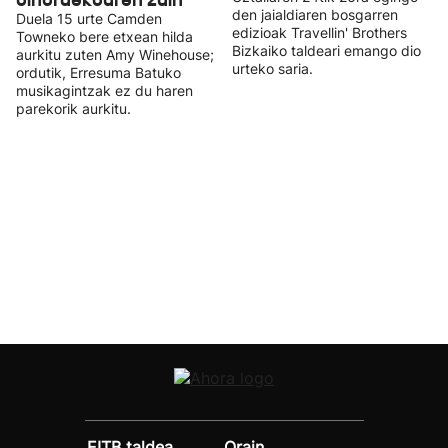
den jaialdiaren bosgarren
Duela 15 urte Camden
edizioak Travellin' Brothers
Towneko bere etxean hilda
Bizkaiko taldeari emango dio
aurkitu zuten Amy Winehouse;
urteko saria.
ordutik, Erresuma Batuko
musikagintzak ez du haren
parekorik aurkitu.
EITB taldea
Orain