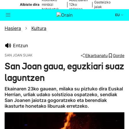
Gasteizko
|
|
Albiste dira
minbizi
12ko
jaiak
baheketak
eklipsea
EU
Hasiera
Kultura
Aktualitatea
Bilatzailea
Politika
Entzun
SAN JOAN SUAK
Elkarbanatu
Gorde
Kultura
San Joan gaua, eguzkiari suaz
laguntzen
Ikusmiran
Ekainaren 23ko gauean, milaka su piztuko dira Euskal
Eguraldia
Herrian, urliak udako solstizioa ospatzeko, sendiak
San Joanen jaiotza gogoratzeko eta berendiak
ikasturte honetako liburuak erretzeko.