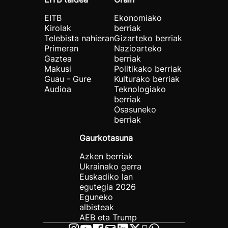
EITB
Ekonomiako
Kirolak
berriak
Telebista nahieran
Gizarteko berriak
Primeran
Nazioarteko
Gaztea
berriak
Makusi
Politikako berriak
Guau - Gure
Kulturako berriak
Audioa
Teknologiako
berriak
Osasuneko
berriak
Gaurkotasuna
Azken berriak
Ukrainako gerra
Euskadiko lan
egutegia 2026
Eguneko
albisteak
AEB eta Trump