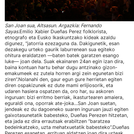
San Joan sua, Altsasun. Argazkia: Fernando
Sayas.
Emilio Xabier Dueñas Perez folklorista,
etnografo eta Eusko Ikaskuntzako kideak azaldu
digunez, “jatorria ezezaguna da. Dakigunetik, esan
dezakegu urteko gaurik laburrenean sua egiteko
ohitura eraldatzen —baten batek garatzen esango
luke— joan dela. Suak ekainaren 24an egin izan dira,
baina kontuan hartu behar dugu antzinako gizon-
emakumeek ez zutela horren argi zein egunetan bizi
ziren”.Nolanahi den, gaur egun gure herrietan egiten
diren ospakizunek ez dute mami erlijiosorik, eta
udaren hasiera ospatzen da, oro har, su askoren
inguruan: bizi erritmo berriak, ikasturtearen amaiera,
eguraldi ona, oporrak ate-joka…San Joan suetan,
jendeak ez du dagoeneko suaren inguruan jauzi egiten
gaixotasunetatik babesteko, Dueñas Perezen hitzetan,
eta jada ez dira errautsak erabiltzen “baratzea
bedeinkatzeko, uzta mehatxuetatik babesteko”.Dueñas
Perezen esanetan, errituan aldatzen joan dira urteak