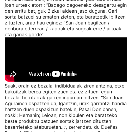
joan urteak etorri: “Badago dagoeneko desagertu egin
den erritu bat, guk Bizkai aldean jaso duguna. Gari
sorta batzuei su ematen zieten, eta baratzetik ibiltzen
zituzten, arao hau eginez: “San Joan bagilean /
denbora ederrean / zapoak eta sugeak erre / artoak
eta gariak gorde”.
Suak, orain ez bezala, indibidualak ziren antzina, etxe
bakoitzak berea egiten zuen,eta ez zituen, egun
bezala, herritarrak garren inguruan biltzen. “San Joan
Agurainen ospatzen da; Igantzin, urak garrantzi handia
hartzen duen ospakizun batekin; Pasai Donibanen,
noski; Hernanin; Leioan, non kipulen eta baratzeko
beste produktu batzuen sortak jartzen dituzten
baserrietako ateburuetan…”, zerrendatu du Dueñas