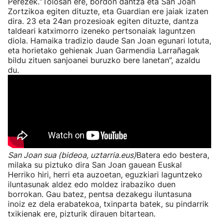
Perezek.“Tolosan ere, bordon dantza eta San Joan
Zortzikoa egiten dituzte, eta Guardian ere jaiak izaten
dira. 23 eta 24an prozesioak egiten dituzte, dantza
taldeari katximorro izeneko pertsonaiak laguntzen
diola. Hamaika tradizio daude San Joan egunari lotuta,
eta horietako gehienak Juan Garmendia Larrañagak
bildu zituen sanjoanei buruzko bere lanetan”, azaldu
du.
San Joan sua (bideoa, uztarria.eus)
Batera edo bestera,
milaka su piztuko dira San Joan gauean Euskal
Herriko hiri, herri eta auzoetan, eguzkiari laguntzeko
iluntasunak aldez edo moldez irabaziko duen
borrokan. Gau batez, pentsa dezakegu iluntasuna
inoiz ez dela erabatekoa, txinparta batek, su pindarrik
txikienak ere, pizturik dirauen bitartean.