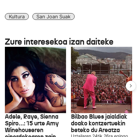
Kultura
San Joan Suak
Zure interesekoa izan daiteke
Adele, Raye, Sienna
Bilbao Blues jaialdiak
Spiro…: 15 urte Amy
doako kontzertuekin
Winehouseren
beteko du Areatza
oinordekoaren zain
Uztailaren 24tik 26ra egingo