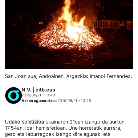
San Joan sua, Andoainen. Argazkia: Imanol Fernandez.
N.V. | eitb.eus
2019/06/21 - 13:48
Azken eguneratzea
2019/06/21 - 13:48
Udako solstizioa
ekainaren 21ean izango da aurten,
17:54an, ipar hemisferioan. Une horretatik aurrera,
gero eta laburragoak izango dira egunak, eta