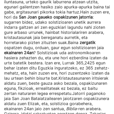
iluntasuna, urteko gaurik laburrena atzean utzita,
egunari gailentzen hasiko zaio apurka-apurka baina tai
gabe, argitasunari pikorka tokia hartuz.Hain zuzen ere,
hori da
San Joan gaueko ospakizunen jatorria
:
sugarren bidez, udako solstizioaren unetik aurrera
indarra galtzen ari zen eguzkiari lagundu nahi zioten
gure arbaso urrunek, hainbat historialariren arabera,
kristautasunak jaia bereganatu aurretik, eta
horretarako pizten zituzten suak.Baina
zergatik
ospatzen dugu, orduan, gaur egun solstizioaren jaia
ekainaren 24an
? Solstizioak uda astronomikoaren
hasiera zehazten du, eta une hori ezberdina izaten da
urte batetik bestera. Izan ere, Lurrak 365,2425 egun
behar izaten ditu Eguzkia inguratzeko, ez 365 zehatz-
mehatz, eta, hain zuzen ere, hori zuzentzeko izaten da
lau urtean behin bisurte bat.Kristautasunaren iritsierak
aldatu zuen, beste gauza asko bezala, ospakizunaren
eguna, fikzioak, errealitateak ez bezala, ez baitu
zertan naturaren legea errespetatu.Jatorri paganoko
jaia San Joan Bataiatzailearen jaiotzaren ospakizunera
aldatu zuen Elizak, eta, solstizioa gorabehera,
ekainaren 24an jaio zen santua,
Biblia
-ren arabera.
Gainera, idatzi sakratuetan agertzen denez, Zakarias