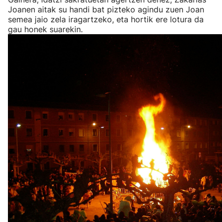
Joanen aitak su handi bat pizteko agindu zuen Joan
semea jaio zela iragartzeko, eta hortik ere lotura da
gau honek suarekin.