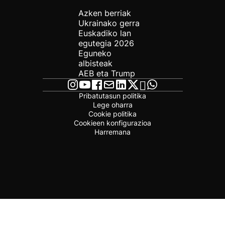
Azken berriak
Ukrainako gerra
Euskadiko lan
egutegia 2026
Eguneko
albisteak
AEB eta Trump
Pribatutasun politika
Lege oharra
Cookie politika
Cookieen konfigurazioa
Harremana