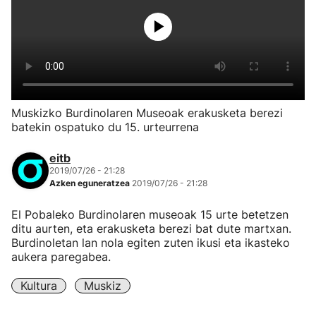
Muskizko Burdinolaren Museoak erakusketa berezi
batekin ospatuko du 15. urteurrena
eitb
2019/07/26 - 21:28
Azken eguneratzea
2019/07/26 - 21:28
El Pobaleko Burdinolaren museoak 15 urte betetzen
ditu aurten, eta erakusketa berezi bat dute martxan.
Burdinoletan lan nola egiten zuten ikusi eta ikasteko
aukera paregabea.
Kultura
Muskiz