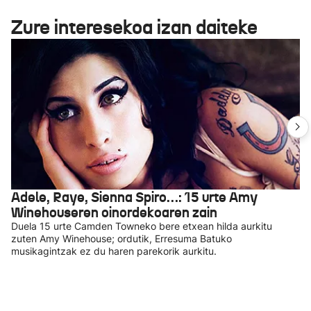
Zure interesekoa izan daiteke
Adele, Raye, Sienna Spiro…: 15 urte Amy
Winehouseren oinordekoaren zain
Duela 15 urte Camden Towneko bere etxean hilda aurkitu
zuten Amy Winehouse; ordutik, Erresuma Batuko
musikagintzak ez du haren parekorik aurkitu.