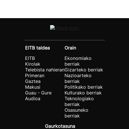
EITB taldea
Orain
EITB
Ekonomiako
Kirolak
berriak
Telebista nahieran
Gizarteko berriak
Primeran
Nazioarteko
Gaztea
berriak
Makusi
Politikako berriak
Guau - Gure
Kulturako berriak
Audioa
Teknologiako
berriak
Osasuneko
berriak
Gaurkotasuna