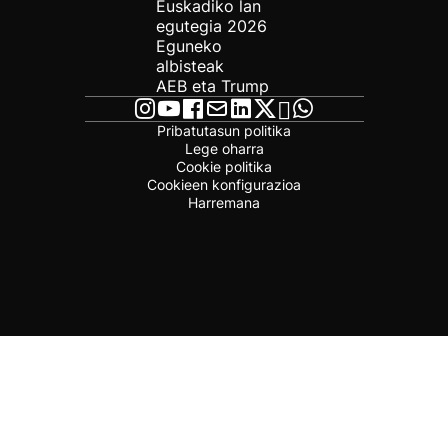
Euskadiko lan
egutegia 2026
Eguneko
albisteak
AEB eta Trump
Pribatutasun politika
Lege oharra
Cookie politika
Cookieen konfigurazioa
Harremana