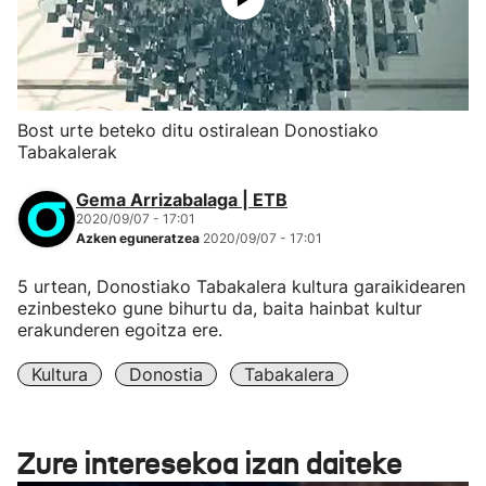
Bost urte beteko ditu ostiralean Donostiako
Tabakalerak
Gema Arrizabalaga | ETB
2020/09/07 - 17:01
Azken eguneratzea
2020/09/07 - 17:01
5 urtean, Donostiako Tabakalera kultura garaikidearen
ezinbesteko gune bihurtu da, baita hainbat kultur
erakunderen egoitza ere.
Kultura
Donostia
Tabakalera
Zure interesekoa izan daiteke