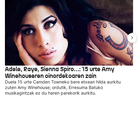
Adele, Raye, Sienna Spiro…: 15 urte Amy
Winehouseren oinordekoaren zain
Duela 15 urte Camden Towneko bere etxean hilda aurkitu
zuten Amy Winehouse; ordutik, Erresuma Batuko
musikagintzak ez du haren parekorik aurkitu.