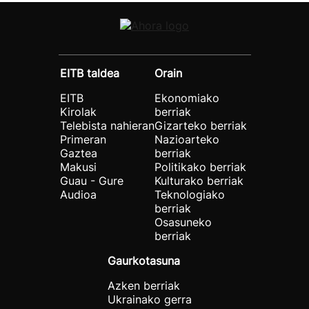
EITB taldea
Orain
EITB
Ekonomiako
Kirolak
berriak
Telebista nahieran
Gizarteko berriak
Primeran
Nazioarteko
Gaztea
berriak
Makusi
Politikako berriak
Guau - Gure
Kulturako berriak
Audioa
Teknologiako
berriak
Osasuneko
berriak
Gaurkotasuna
Azken berriak
Ukrainako gerra