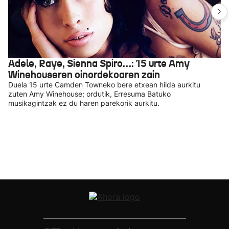
Adele, Raye, Sienna Spiro…: 15 urte Amy
Winehouseren oinordekoaren zain
Duela 15 urte Camden Towneko bere etxean hilda aurkitu
zuten Amy Winehouse; ordutik, Erresuma Batuko
musikagintzak ez du haren parekorik aurkitu.