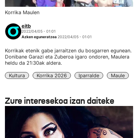
Korrika Maulen
eitb
2022/04/05 - 01:01
Azken eguneratzea
2022/04/05 - 01:01
Korrikak etenik gabe jarraitzen du bosgarren egunean.
Donibane Garazi eta Zuberoa igaro ondoren, Maulera
heldu da 21:30ak aldera.
Kultura
Korrika 2026
Iparralde
Maule
Zure interesekoa izan daiteke