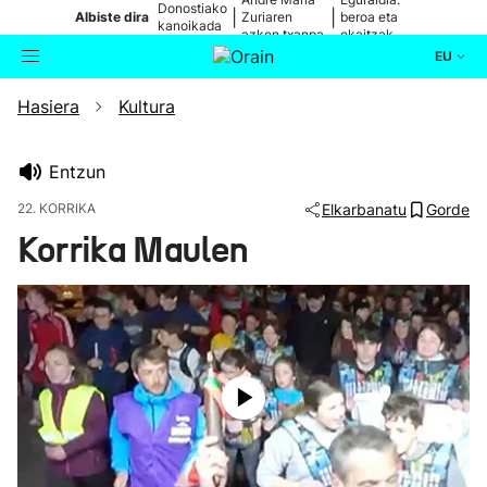
Donostiako
|
|
Albiste dira
Zuriaren
beroa eta
kanoikada
azken txanpa
ekaitzak
EU
Hasiera
Kultura
Aktualitatea
Bilatzailea
Politika
Entzun
22. KORRIKA
Elkarbanatu
Gorde
Kultura
Korrika Maulen
Ikusmiran
Eguraldia