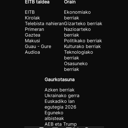
EITB taldea
Orain
EITB
Ekonomiako
Kirolak
berriak
Telebista nahieran
Gizarteko berriak
Primeran
Nazioarteko
Gaztea
berriak
Makusi
Politikako berriak
Guau - Gure
Kulturako berriak
Audioa
Teknologiako
berriak
Osasuneko
berriak
Gaurkotasuna
Azken berriak
Ukrainako gerra
Euskadiko lan
egutegia 2026
Eguneko
albisteak
AEB eta Trump