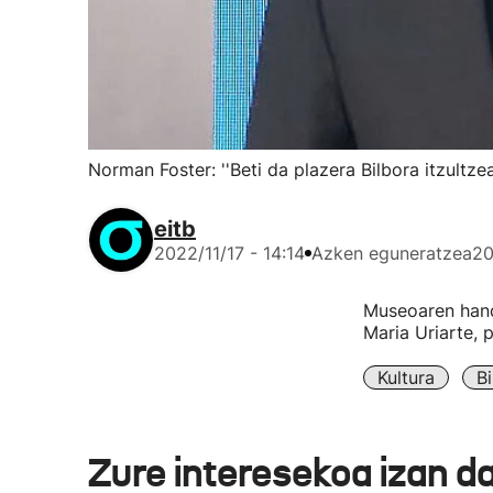
Norman Foster: ''Beti da plazera Bilbora itzultze
eitb
2022/11/17 - 14:14
Azken eguneratzea
20
Museoaren handi
Maria Uriarte, 
Kultura
Bi
Zure interesekoa izan d