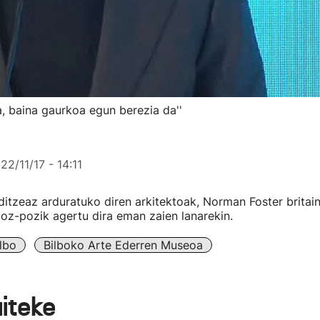
a, baina gaurkoa egun berezia da''
22/11/17 - 14:11
tzeaz arduratuko diren arkitektoak, Norman Foster britaini
poz-pozik agertu dira eman zaien lanarekin.
lbo
Bilboko Arte Ederren Museoa
aiteke