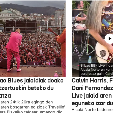
ao Blues jaialdiak doako
Calvin Harris, 
tzertuekin beteko du
Dani Fernandez
atza
Live jaialdiaren
laren 24tik 26ra egingo den
eguneko izar di
diaren bosgarren edizioak Travellin'
Alcalá Norte taldear
ers Bizkaiko taldeari emango dio