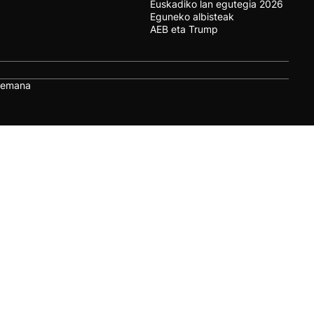
Euskadiko lan egutegia 2026
Eguneko albisteak
AEB eta Trump
remana