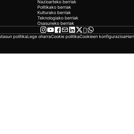
Nazioarteko berriak
Politikako berriak
Kulturako berriak
Teknologiako berriak
Osasuneko berriak
utasun politika
Lege oharra
Cookie politika
Cookieen konfigurazioa
Har