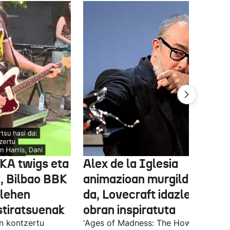
FKA twigs eta
Alex de la Iglesia
, Bilbao BBK
animazioan murgilduko
 lehen
da, Lovecraft idazlearen
stiratsuenak
obran inspiratuta
en kontzertu
'Ages of Madness: The Howling of th