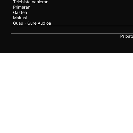
Telebista nahieran
Primeran
Gaztea
Makusi
Guau - Gure Audioa
Pribat