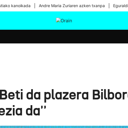
|
|
tiako kanoikada
Andre Maria Zuriaren azken txanpa
Egurald
tura
Ikusmiran
Egural
Osasuna
Teknologia
Beti da plazera Bilbor
zia da''