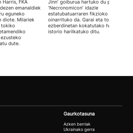
 Harris, FKA
Jinn' goiburua hartuko du pelikulak, e
ndezen emanaldiek
'Necronomicon' idazle
iru eguneko
estatubatuarraren fikzioko liburuan
 diote. Milariek
oinarrituko da. Garai eta toki
 tokiko
ezberdinetan kokatutako hainbat
betamendiko
istorio harilkatuko ditu.
n ezusteko
atu dute.
Gaurkotasuna
Azken berriak
Ukrainako gerra