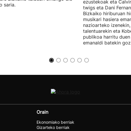
ezustekoak eta Calvin
o saria.
twigs eta Dani Ferna
Bizkaiko hiriburuan h
musikari hasiera eman
nazioarteko izenekin,
talentuarekin eta Ko
publikoa harritu due
emanaldi batekin goz
Orain
Ekonomiako berriak
Gizarteko berriak