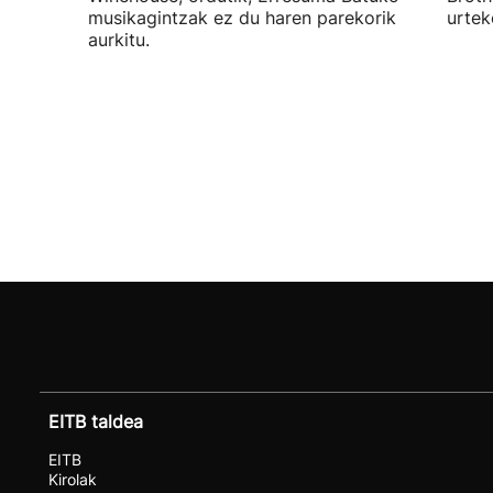
musikagintzak ez du haren parekorik
urtek
aurkitu.
EITB taldea
EITB
Kirolak