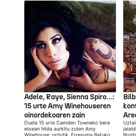
Adele, Raye, Sienna Spiro…:
Bilb
15 urte Amy Winehouseren
kon
oinordekoaren zain
Are
Duela 15 urte Camden Towneko bere
Uztai
etxean hilda aurkitu zuten Amy
jaial
Winehouse; ordutik, Erresuma Batuko
Broth