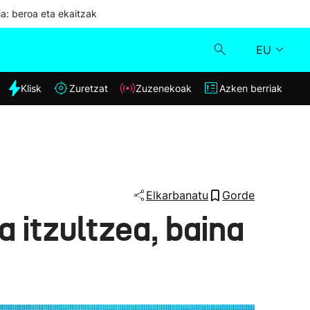
ia: beroa eta ekaitzak
EU
dia
Klisk
Zuretzat
Zuzenekoak
Azken berriak
Klisk
Zuzenekoak
Zuretzat
Elkarbanatu
Gorde
a itzultzea, baina
Azken berriak