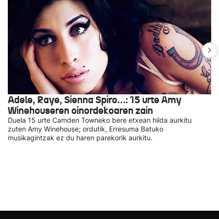
Adele, Raye, Sienna Spiro…: 15 urte Amy
Winehouseren oinordekoaren zain
Duela 15 urte Camden Towneko bere etxean hilda aurkitu
zuten Amy Winehouse; ordutik, Erresuma Batuko
musikagintzak ez du haren parekorik aurkitu.