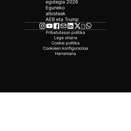
egutegia 2026
Eguneko
albisteak
AEB eta Trump
Pribatutasun politika
Lege oharra
Cookie politika
Cookieen konfigurazioa
Harremana