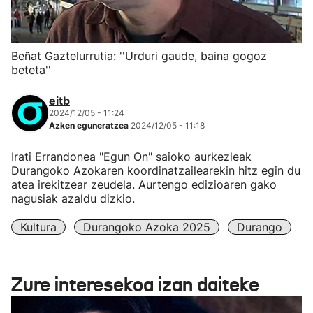
Beñat Gaztelurrutia: ''Urduri gaude, baina gogoz
beteta''
eitb
2024/12/05 - 11:24
Azken eguneratzea
2024/12/05 - 11:18
Irati Errandonea "Egun On" saioko aurkezleak
Durangoko Azokaren koordinatzailearekin hitz egin du
atea irekitzear zeudela. Aurtengo edizioaren gako
nagusiak azaldu dizkio.
Kultura
Durangoko Azoka 2025
Durango
Zure interesekoa izan daiteke