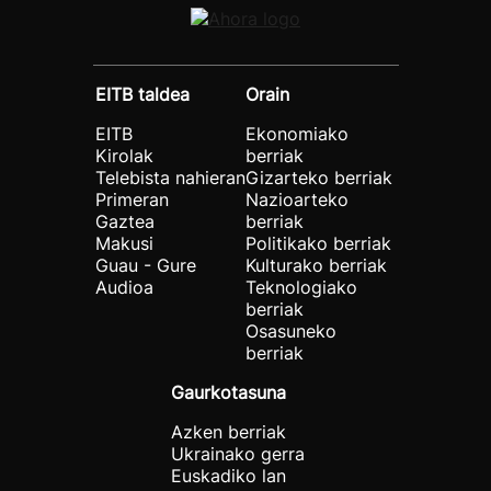
EITB taldea
Orain
EITB
Ekonomiako
Kirolak
berriak
Telebista nahieran
Gizarteko berriak
Primeran
Nazioarteko
Gaztea
berriak
Makusi
Politikako berriak
Guau - Gure
Kulturako berriak
Audioa
Teknologiako
berriak
Osasuneko
berriak
Gaurkotasuna
Azken berriak
Ukrainako gerra
Euskadiko lan