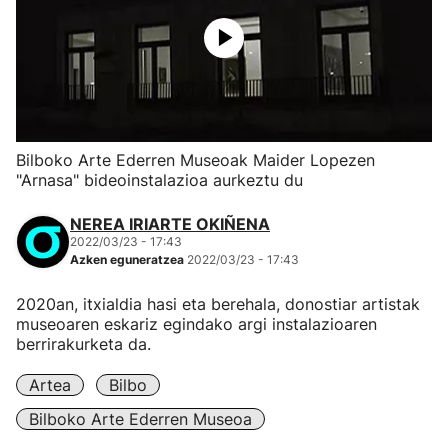
Bilboko Arte Ederren Museoak Maider Lopezen
"Arnasa" bideoinstalazioa aurkeztu du
NEREA IRIARTE OKIÑENA
2022/03/23 - 17:43
Azken eguneratzea
2022/03/23 - 17:43
2020an, itxialdia hasi eta berehala, donostiar artistak
museoaren eskariz egindako argi instalazioaren
berrirakurketa da.
Artea
Bilbo
Bilboko Arte Ederren Museoa