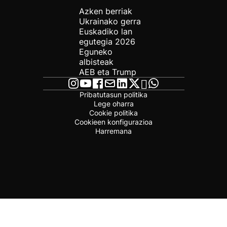
Azken berriak
Ukrainako gerra
Euskadiko lan
egutegia 2026
Eguneko
albisteak
AEB eta Trump
Pribatutasun politika
Lege oharra
Cookie politika
Cookieen konfigurazioa
Harremana