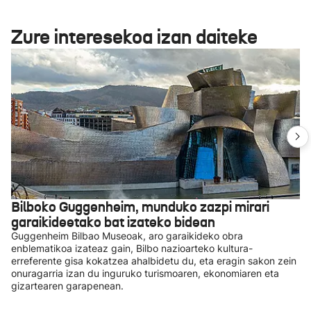
Zure interesekoa izan daiteke
Bilboko Guggenheim, munduko zazpi mirari
garaikideetako bat izateko bidean
Guggenheim Bilbao Museoak, aro garaikideko obra
enblematikoa izateaz gain, Bilbo nazioarteko kultura-
erreferente gisa kokatzea ahalbidetu du, eta eragin sakon zein
onuragarria izan du inguruko turismoaren, ekonomiaren eta
gizartearen garapenean.