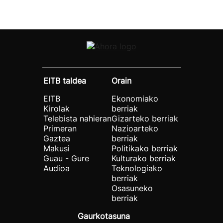
EITB taldea
Orain
EITB
Ekonomiako
Kirolak
berriak
Telebista nahieran
Gizarteko berriak
Primeran
Nazioarteko
Gaztea
berriak
Makusi
Politikako berriak
Guau - Gure
Kulturako berriak
Audioa
Teknologiako
berriak
Osasuneko
berriak
Gaurkotasuna