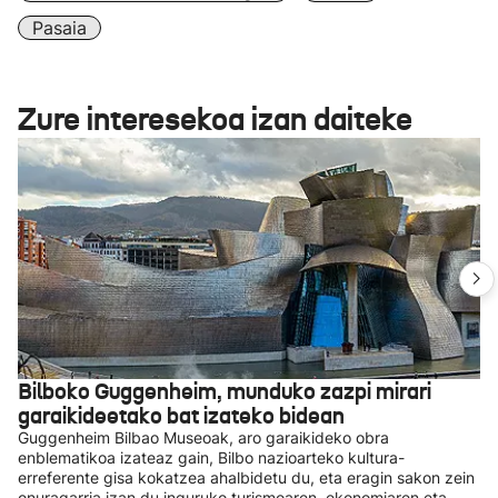
Pasaia
Zure interesekoa izan daiteke
Bilboko Guggenheim, munduko zazpi mirari
garaikideetako bat izateko bidean
Guggenheim Bilbao Museoak, aro garaikideko obra
enblematikoa izateaz gain, Bilbo nazioarteko kultura-
erreferente gisa kokatzea ahalbidetu du, eta eragin sakon zein
onuragarria izan du inguruko turismoaren, ekonomiaren eta