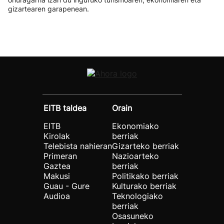
gizartearen garapenean.
EITB taldea
Orain
EITB
Ekonomiako
Kirolak
berriak
Telebista nahieran
Gizarteko berriak
Primeran
Nazioarteko
Gaztea
berriak
Makusi
Politikako berriak
Guau - Gure
Kulturako berriak
Audioa
Teknologiako
berriak
Osasuneko