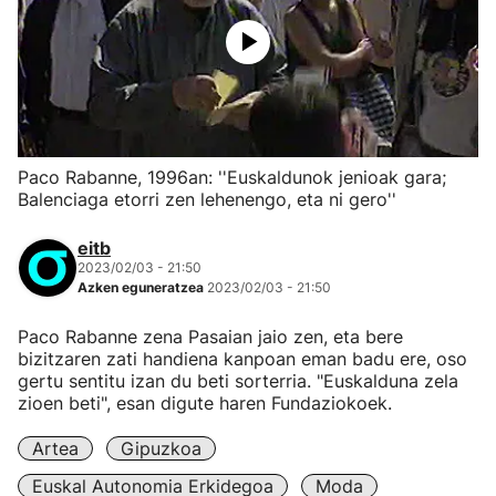
Paco Rabanne, 1996an: ''Euskaldunok jenioak gara;
Balenciaga etorri zen lehenengo, eta ni gero''
eitb
2023/02/03 - 21:50
Azken eguneratzea
2023/02/03 - 21:50
Paco Rabanne zena Pasaian jaio zen, eta bere
bizitzaren zati handiena kanpoan eman badu ere, oso
gertu sentitu izan du beti sorterria. "Euskalduna zela
zioen beti", esan digute haren Fundaziokoek.
Artea
Gipuzkoa
Euskal Autonomia Erkidegoa
Moda