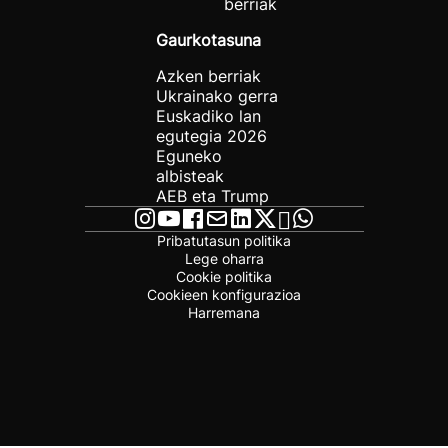
berriak
Gaurkotasuna
Azken berriak
Ukrainako gerra
Euskadiko lan
egutegia 2026
Eguneko
albisteak
AEB eta Trump
Pribatutasun politika
Lege oharra
Cookie politika
Cookieen konfigurazioa
Harremana