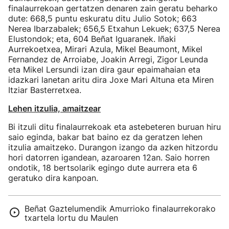
finalaurrekoan gertatzen denaren zain geratu beharko
dute: 668,5 puntu eskuratu ditu Julio Sotok; 663
Nerea Ibarzabalek; 656,5 Etxahun Lekuek; 637,5 Nerea
Elustondok; eta, 604 Beñat Iguaranek. Iñaki
Aurrekoetxea, Mirari Azula, Mikel Beaumont, Mikel
Fernandez de Arroiabe, Joakin Arregi, Zigor Leunda
eta Mikel Lersundi izan dira gaur epaimahaian eta
idazkari lanetan aritu dira Joxe Mari Altuna eta Miren
Itziar Basterretxea.
Lehen itzulia, amaitzear
Bi itzuli ditu finalaurrekoak eta astebeteren buruan hiru
saio eginda, bakar bat baino ez da geratzen lehen
itzulia amaitzeko. Durangon izango da azken hitzordu
hori datorren igandean, azaroaren 12an. Saio horren
ondotik, 18 bertsolarik egingo dute aurrera eta 6
geratuko dira kanpoan.
Beñat Gaztelumendik Amurrioko finalaurrekorako
txartela lortu du Maulen