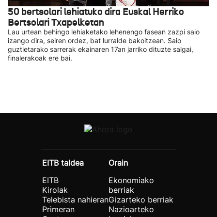
50 bertsolari lehiatuko dira Euskal Herriko
Bertsolari Txapelketan
Lau urtean behingo lehiaketako lehenengo fasean zazpi saio
izango dira, seiren ordez, bat lurralde bakoitzean. Saio
guztietarako sarrerak ekainaren 17an jarriko dituzte salgai,
finalerakoak ere bai.
EITB taldea
Orain
EITB
Ekonomiako
Kirolak
berriak
Telebista nahieran
Gizarteko berriak
Primeran
Nazioarteko