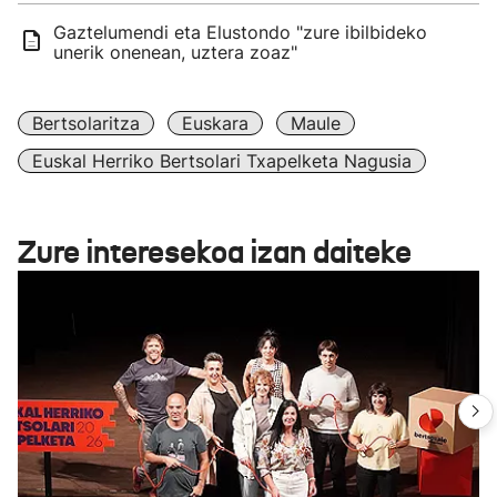
Gaztelumendi eta Elustondo "zure ibilbideko
unerik onenean, uztera zoaz"
Bertsolaritza
Euskara
Maule
Euskal Herriko Bertsolari Txapelketa Nagusia
Zure interesekoa izan daiteke