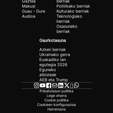
Gaztea
berriak
Makusi
Politikako berriak
Guau - Gure
Kulturako berriak
Audioa
Teknologiako
berriak
Osasuneko
berriak
Gaurkotasuna
Azken berriak
Ukrainako gerra
Euskadiko lan
egutegia 2026
Eguneko
albisteak
AEB eta Trump
Pribatutasun politika
Lege oharra
Cookie politika
Cookieen konfigurazioa
Harremana