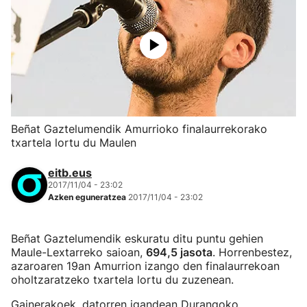
Beñat Gaztelumendik Amurrioko finalaurrekorako
txartela lortu du Maulen
eitb.eus
2017/11/04 - 23:02
Azken eguneratzea
2017/11/04 - 23:02
Beñat Gaztelumendik eskuratu ditu puntu gehien
Maule-Lextarreko saioan,
694,5 jasota
. Horrenbestez,
azaroaren 19an Amurrion izango den finalaurrekoan
oholtzaratzeko txartela lortu du zuzenean.
Gainerakoek, datorren igandean Durangoko