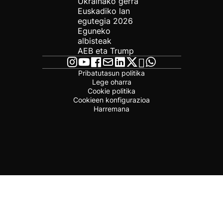
Ukrainako gerra
Euskadiko lan
egutegia 2026
Eguneko
albisteak
AEB eta Trump
Pribatutasun politika
Lege oharra
Cookie politika
Cookieen konfigurazioa
Harremana