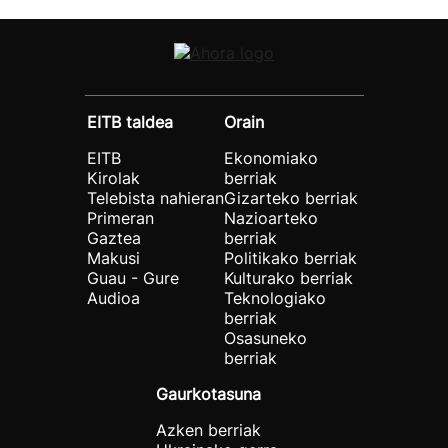
EITB taldea
Orain
EITB
Ekonomiako
Kirolak
berriak
Telebista nahieran
Gizarteko berriak
Primeran
Nazioarteko
Gaztea
berriak
Makusi
Politikako berriak
Guau - Gure
Kulturako berriak
Audioa
Teknologiako
berriak
Osasuneko
berriak
Gaurkotasuna
Azken berriak