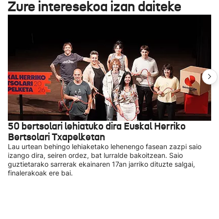
Zure interesekoa izan daiteke
50 bertsolari lehiatuko dira Euskal Herriko
Bertsolari Txapelketan
Lau urtean behingo lehiaketako lehenengo fasean zazpi saio
izango dira, seiren ordez, bat lurralde bakoitzean. Saio
guztietarako sarrerak ekainaren 17an jarriko dituzte salgai,
finalerakoak ere bai.