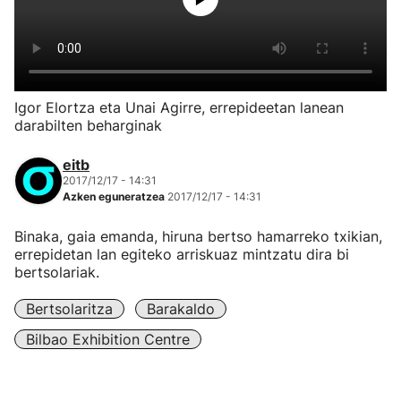
Igor Elortza eta Unai Agirre, errepideetan lanean
darabilten beharginak
eitb
2017/12/17 - 14:31
Azken eguneratzea
2017/12/17 - 14:31
Binaka, gaia emanda, hiruna bertso hamarreko txikian,
errepidetan lan egiteko arriskuaz mintzatu dira bi
bertsolariak.
Bertsolaritza
Barakaldo
Bilbao Exhibition Centre