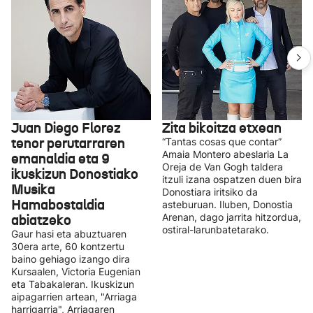
Juan Diego Florez
Zita bikoitza etxean
tenor perutarraren
“Tantas cosas que contar”
Amaia Montero abeslaria La
emanaldia eta 9
Oreja de Van Gogh taldera
ikuskizun Donostiako
itzuli izana ospatzen duen bira
Musika
Donostiara iritsiko da
Hamabostaldia
asteburuan. Iluben, Donostia
abiatzeko
Arenan, dago jarrita hitzordua,
ostiral-larunbatetarako.
Gaur hasi eta abuztuaren
30era arte, 60 kontzertu
baino gehiago izango dira
Kursaalen, Victoria Eugenian
eta Tabakaleran. Ikuskizun
aipagarrien artean, "Arriaga
harrigarria", Arriagaren