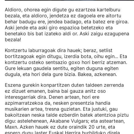
Aldioro, ohorea egin digute gu ezartzea kartelburu
bezala, eta aldioro, jendetza ez dagoela ere aitortu
behar badugu ere, jendea badago, eta batez ere giroa.
Aski jende eta aski giro espazioa betetzeko eta
benetako bis bat izateko aldi or. Aski zaigu ezagupena
bezala!
Kontzertu laburragoak dira hauek; beraz, setlist
bortitzagoak egin ditugu, izerdia bota, oihu egin... Eta
kontzertu osteko sentsazio goxo hori berriz atzeman.
Gure lekuan gaudela sentitu, egiten duguna egiten
dugula, eta hori dela gure bizia. Bakea, azkenean.
Eszena gurekin konpartitzen duten taldeen zerrenda
ez dizuet emanen, baina bai gauza anitz oso
interesgarriak dira. Denen artean, hori ere
azpimarratzekoa da, nesken presentzia handia
musikarien artea, tresna guzietan. Eta justuki, gau
bakoitzean neska talde ezberdin batek atentzioa piztu
digu: astelehenean, Akabane Vulgars; eta asteartean,
Maxn. Azken hauek ez dute oraindik 20 urte, eta
espero dugu laster Euskal Herrira hurbilduko direla...