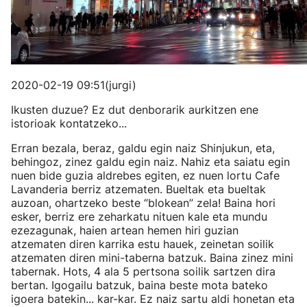
2020-02-19 09:51(jurgi)
Ikusten duzue? Ez dut denborarik aurkitzen ene
istorioak kontatzeko...
Erran bezala, beraz, galdu egin naiz Shinjukun, eta,
behingoz, zinez galdu egin naiz. Nahiz eta saiatu egin
nuen bide guzia aldrebes egiten, ez nuen lortu Cafe
Lavanderia berriz atzematen. Bueltak eta bueltak
auzoan, ohartzeko beste “blokean” zela! Baina hori
esker, berriz ere zeharkatu nituen kale eta mundu
ezezagunak, haien artean hemen hiri guzian
atzematen diren karrika estu hauek, zeinetan soilik
atzematen diren mini-taberna batzuk. Baina zinez mini
tabernak. Hots, 4 ala 5 pertsona soilik sartzen dira
bertan. Igogailu batzuk, baina beste mota bateko
igoera batekin... kar-kar. Ez naiz sartu aldi honetan eta