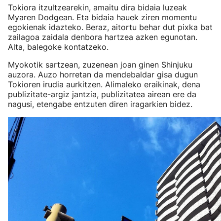
Tokiora itzultzearekin, amaitu dira bidaia luzeak
Myaren Dodgean. Eta bidaia hauek ziren momentu
egokienak idazteko. Beraz, aitortu behar dut pixka bat
zailagoa zaidala denbora hartzea azken egunotan.
Alta, balegoke kontatzeko.
Myokotik sartzean, zuzenean joan ginen Shinjuku
auzora. Auzo horretan da mendebaldar gisa dugun
Tokioren irudia aurkitzen. Alimaleko eraikinak, dena
publizitate-argiz jantzia, publizitatea airean ere da
nagusi, etengabe entzuten diren iragarkien bidez.