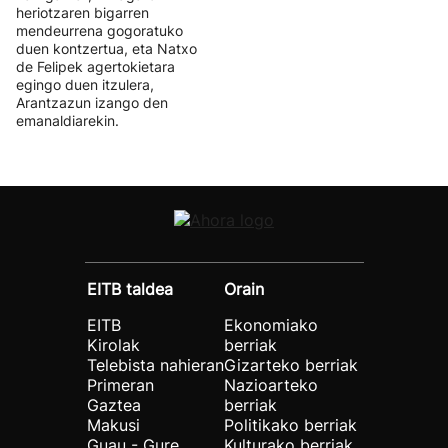
heriotzaren bigarren
mendeurrena gogoratuko
duen kontzertua, eta Natxo
de Felipek agertokietara
egingo duen itzulera,
Arantzazun izango den
emanaldiarekin.
EITB taldea
Orain
EITB
Ekonomiako
Kirolak
berriak
Telebista nahieran
Gizarteko berriak
Primeran
Nazioarteko
Gaztea
berriak
Makusi
Politikako berriak
Guau - Gure
Kulturako berriak