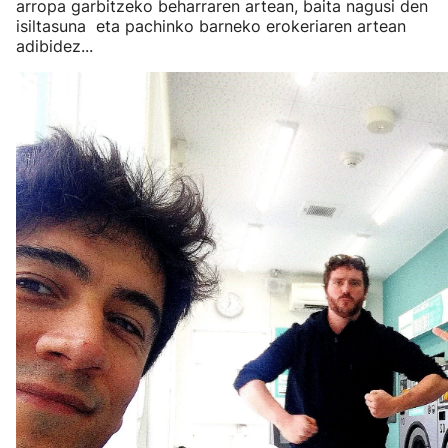
arropa garbitzeko beharraren artean, baita nagusi den
isiltasuna eta pachinko barneko erokeriaren artean
adibidez...