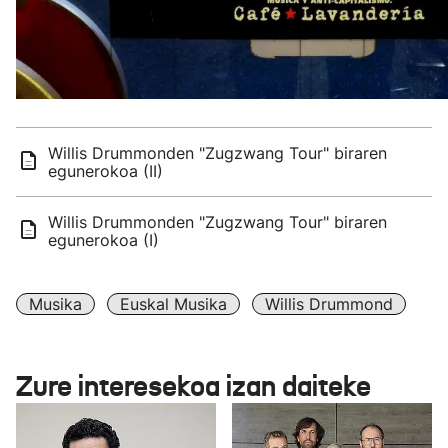
Willis Drummonden "Zugzwang Tour" biraren
egunerokoa (II)
Willis Drummonden "Zugzwang Tour" biraren
egunerokoa (I)
Musika
Euskal Musika
Willis Drummond
Zure interesekoa izan daiteke