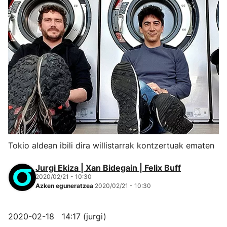
Tokio aldean ibili dira willistarrak kontzertuak ematen
Jurgi Ekiza | Xan Bidegain | Felix Buff
2020/02/21 - 10:30
Azken eguneratzea
2020/02/21 - 10:30
2020-02-18 14:17 (jurgi)