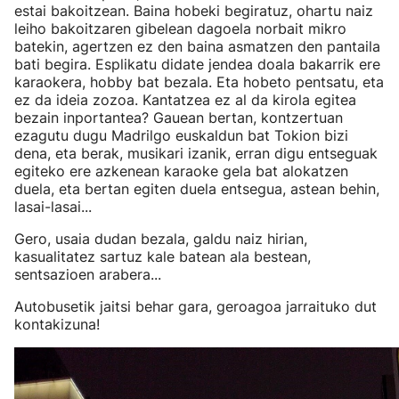
estai bakoitzean. Baina hobeki begiratuz, ohartu naiz
leiho bakoitzaren gibelean dagoela norbait mikro
batekin, agertzen ez den baina asmatzen den pantaila
bati begira. Esplikatu didate jendea doala bakarrik ere
karaokera, hobby bat bezala. Eta hobeto pentsatu, eta
ez da ideia zozoa. Kantatzea ez al da kirola egitea
bezain inportantea? Gauean bertan, kontzertuan
ezagutu dugu Madrilgo euskaldun bat Tokion bizi
dena, eta berak, musikari izanik, erran digu entseguak
egiteko ere azkenean karaoke gela bat alokatzen
duela, eta bertan egiten duela entsegua, astean behin,
lasai-lasai...
Gero, usaia dudan bezala, galdu naiz hirian,
kasualitatez sartuz kale batean ala bestean,
sentsazioen arabera...
Autobusetik jaitsi behar gara, geroagoa jarraituko dut
kontakizuna!