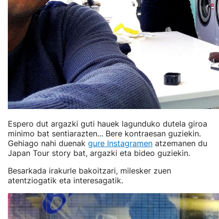
Espero dut argazki guti hauek lagunduko dutela giroa
minimo bat sentiarazten... Bere kontraesan guziekin.
Gehiago nahi duenak
gure Instagramen
atzemanen du
Japan Tour story bat, argazki eta bideo guziekin.
Besarkada irakurle bakoitzari, milesker zuen
atentziogatik eta interesagatik.