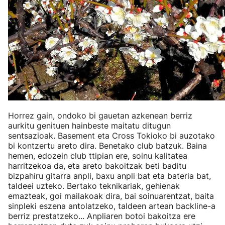
Horrez gain, ondoko bi gauetan azkenean berriz
aurkitu genituen hainbeste maitatu ditugun
sentsazioak. Basement eta Cross Tokioko bi auzotako
bi kontzertu areto dira. Benetako club batzuk. Baina
hemen, edozein club ttipian ere, soinu kalitatea
harritzekoa da, eta areto bakoitzak beti baditu
bizpahiru gitarra anpli, baxu anpli bat eta bateria bat,
taldeei uzteko. Bertako teknikariak, gehienak
emazteak, goi mailakoak dira, bai soinuarentzat, baita
sinpleki eszena antolatzeko, taldeen artean backline-a
berriz prestatzeko... Anpliaren botoi bakoitza ere