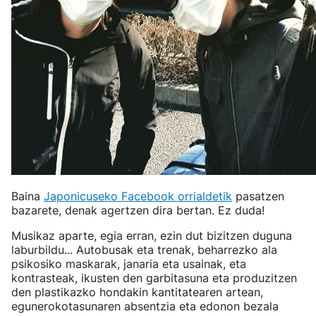
Baina
Japonicuseko Facebook orrialdetik
pasatzen
bazarete, denak agertzen dira bertan. Ez duda!
Musikaz aparte, egia erran, ezin dut bizitzen duguna
laburbildu... Autobusak eta trenak, beharrezko ala
psikosiko maskarak, janaria eta usainak, eta
kontrasteak, ikusten den garbitasuna eta produzitzen
den plastikazko hondakin kantitatearen artean,
egunerokotasunaren absentzia eta edonon bezala