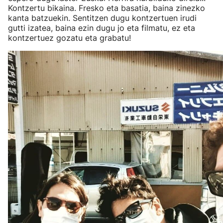
Kontzertu bikaina. Fresko eta basatia, baina zinezko
kanta batzuekin. Sentitzen dugu kontzertuen irudi
gutti izatea, baina ezin dugu jo eta filmatu, ez eta
kontzertuez gozatu eta grabatu!