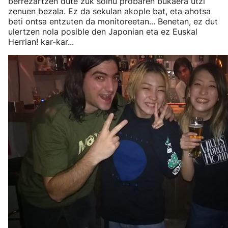
berrezartzen dute zuk soinu probaren bukaera utzi
zenuen bezala. Ez da sekulan akople bat, eta ahotsa
beti ontsa entzuten da monitoreetan... Benetan, ez dut
ulertzen nola posible den Japonian eta ez Euskal
Herrian! kar-kar...