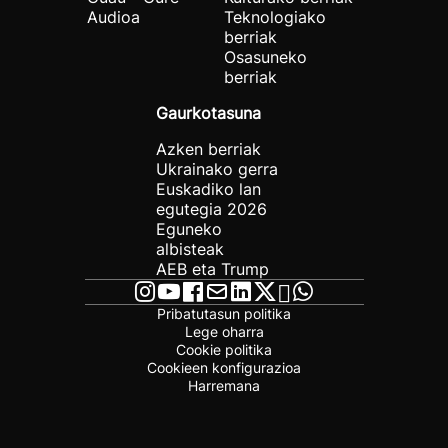
Audioa
Teknologiako
berriak
Osasuneko
berriak
Gaurkotasuna
Azken berriak
Ukrainako gerra
Euskadiko lan
egutegia 2026
Eguneko
albisteak
AEB eta Trump
Pribatutasun politika
Lege oharra
Cookie politika
Cookieen konfigurazioa
Harremana