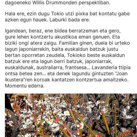
dagoeneko Willis Drummonden perspektiban.
Hala ere, ezin dugu Tokio utzi pixka bat kontatu gabe
azken egun hauek. Laburki bada ere.
Igandean, beraz, ene bidea berratzeman eta gero,
gure lehen kontzertu akustikoa eman genuen. Eta
biziki ongi atera zaigu. Familian ginen, duela bi urteko
lagun japoniarrekin, baita euskaldun batzuk justu
bertan oporretan zeudela, Tokioko beste euskaldun
batzuk ere eta lagun berri batzuk, japoniarrak,
euskaldunak, australiarra, frantsesa... Lavanderia ttipia
ontsa betea zen... eta denek lagundu gintuzten “Joan
ikustera”ren koroak kantatzen kontzertua amaitzeko.
Momentu ederra.