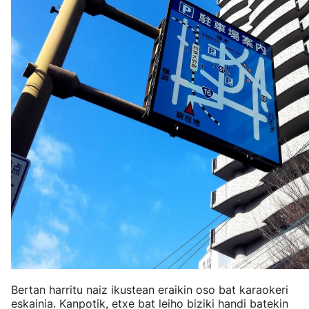
Bertan harritu naiz ikustean eraikin oso bat karaokeri
eskainia. Kanpotik, etxe bat leiho biziki handi batekin