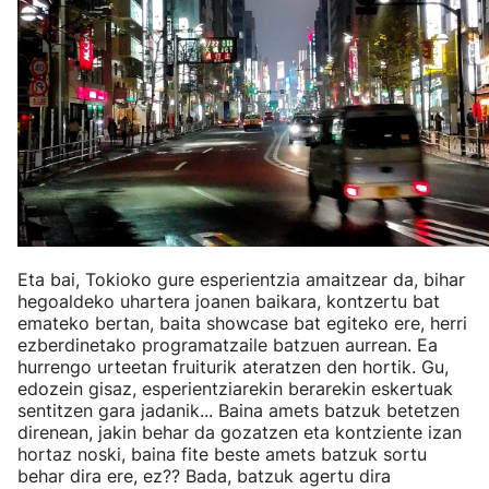
Eta bai, Tokioko gure esperientzia amaitzear da, bihar
hegoaldeko uhartera joanen baikara, kontzertu bat
emateko bertan, baita showcase bat egiteko ere, herri
ezberdinetako programatzaile batzuen aurrean. Ea
hurrengo urteetan fruiturik ateratzen den hortik. Gu,
edozein gisaz, esperientziarekin berarekin eskertuak
sentitzen gara jadanik... Baina amets batzuk betetzen
direnean, jakin behar da gozatzen eta kontziente izan
hortaz noski, baina fite beste amets batzuk sortu
behar dira ere, ez?? Bada, batzuk agertu dira