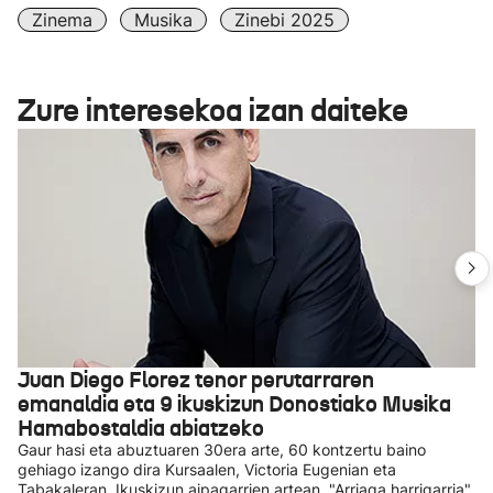
Zinema
Musika
Zinebi 2025
Zure interesekoa izan daiteke
Juan Diego Florez tenor perutarraren
emanaldia eta 9 ikuskizun Donostiako Musika
Hamabostaldia abiatzeko
Gaur hasi eta abuztuaren 30era arte, 60 kontzertu baino
gehiago izango dira Kursaalen, Victoria Eugenian eta
Tabakaleran. Ikuskizun aipagarrien artean, "Arriaga harrigarria",