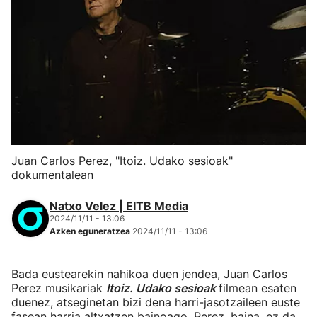
Juan Carlos Perez, "Itoiz. Udako sesioak"
dokumentalean
Natxo Velez | EITB Media
2024/11/11 - 13:06
Azken eguneratzea
2024/11/11 - 13:06
Bada eustearekin nahikoa duen jendea, Juan Carlos
Perez musikariak
Itoiz. Udako sesioak
filmean esaten
duenez, atseginetan bizi dena harri-jasotzaileen euste
fasean harria altxatzen bainoago. Perez, baina, ez da