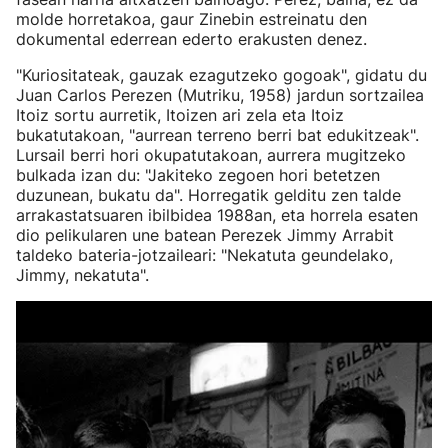
molde horretakoa, gaur Zinebin estreinatu den
dokumental ederrean ederto erakusten denez.
"Kuriositateak, gauzak ezagutzeko gogoak", gidatu du
Juan Carlos Perezen (Mutriku, 1958) jardun sortzailea
Itoiz sortu aurretik, Itoizen ari zela eta Itoiz
bukatutakoan, "aurrean terreno berri bat edukitzeak".
Lursail berri hori okupatutakoan, aurrera mugitzeko
bulkada izan du: "Jakiteko zegoen hori betetzen
duzunean, bukatu da". Horregatik gelditu zen talde
arrakastatsuaren ibilbidea 1988an, eta horrela esaten
dio pelikularen une batean Perezek Jimmy Arrabit
taldeko bateria-jotzaileari: "Nekatuta geundelako,
Jimmy, nekatuta".