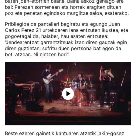
baten joan-etorrien bilana. Baina askoz gehiago ere
bai: Perezen sormenean eta horrek eragiten dituen
poz eta penetan egindako murgiltze saioa, esaterako.
Pribilegioa da pantailari begiratu eta egungo Juan
Carlos Perez 21 urtekoaren lana entzuten ikustea, eta
gogoetagai da, halaber, hau esaten entzutea:
"Jendearentzat garrantzitsuak izan diren gauzak egin
diren guztietan, sufritu duen pertsona bat egon da
beti atzean. Ni nintzen hori".
Beste ezeren gainetik kantuaren atzetik jakin-gosez