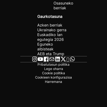
Osasuneko
berriak
Gaurkotasuna
Azken berriak
Ukrainako gerra
Euskadiko lan
egutegia 2026
Eguneko
albisteak
AEB eta Trump
Pribatutasun politika
Lege oharra
Cookie politika
Cookieen konfigurazioa
Harremana