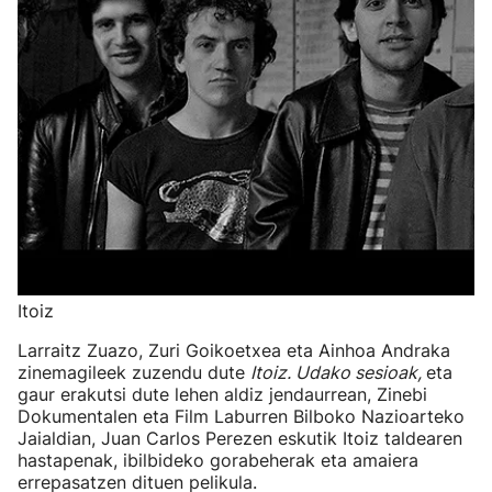
Itoiz
Larraitz Zuazo, Zuri Goikoetxea eta Ainhoa Andraka
zinemagileek zuzendu dute
Itoiz. Udako sesioak,
eta
gaur erakutsi dute lehen aldiz jendaurrean, Zinebi
Dokumentalen eta Film Laburren Bilboko Nazioarteko
Jaialdian, Juan Carlos Perezen eskutik Itoiz taldearen
hastapenak, ibilbideko gorabeherak eta amaiera
errepasatzen dituen pelikula.