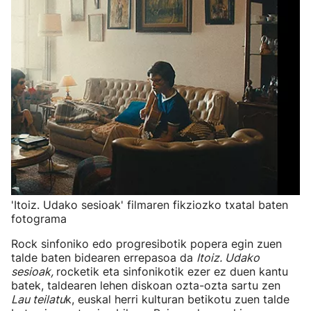
'Itoiz. Udako sesioak' filmaren fikziozko txatal baten
fotograma
Rock sinfoniko edo progresibotik popera egin zuen
talde baten bidearen errepasoa da
Itoiz. Udako
sesioak,
rocketik eta sinfonikotik ezer ez duen kantu
batek, taldearen lehen diskoan ozta-ozta sartu zen
Lau teilatu
k, euskal herri kulturan betikotu zuen talde