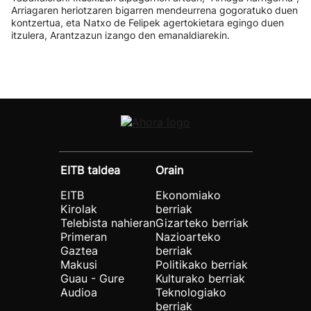
Arriagaren heriotzaren bigarren mendeurrena gogoratuko duen
kontzertua, eta Natxo de Felipek agertokietara egingo duen
itzulera, Arantzazun izango den emanaldiarekin.
EITB taldea
Orain
EITB
Ekonomiako
Kirolak
berriak
Telebista nahieran
Gizarteko berriak
Primeran
Nazioarteko
Gaztea
berriak
Makusi
Politikako berriak
Guau - Gure
Kulturako berriak
Audioa
Teknologiako
berriak