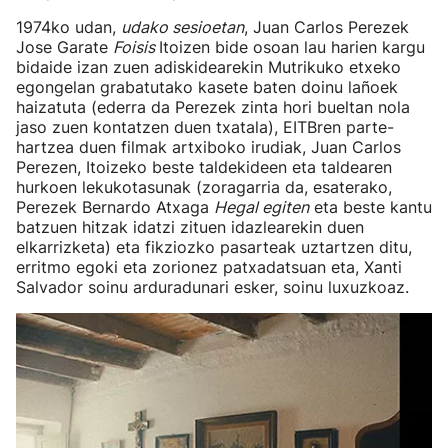
1974ko udan,
udako sesioetan
, Juan Carlos Perezek
Jose Garate
Foisis
Itoizen bide osoan lau harien kargu
bidaide izan zuen adiskidearekin Mutrikuko etxeko
egongelan grabatutako kasete baten doinu lañoek
haizatuta (ederra da Perezek zinta hori bueltan nola
jaso zuen kontatzen duen txatala), EITBren parte-
hartzea duen filmak artxiboko irudiak, Juan Carlos
Perezen, Itoizeko beste taldekideen eta taldearen
hurkoen lekukotasunak (zoragarria da, esaterako,
Perezek Bernardo Atxaga
Hegal egiten
eta beste kantu
batzuen hitzak idatzi zituen idazlearekin duen
elkarrizketa) eta fikziozko pasarteak uztartzen ditu,
erritmo egoki eta zorionez patxadatsuan eta, Xanti
Salvador soinu arduradunari esker, soinu luxuzkoaz.