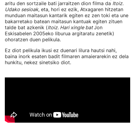
aritu den sortzaile bati jarraitzen dion filma da
Itoiz.
Udako sesioak
, eta, hori ez ezik, Atxagaren hitzetan
munduan maitasun kantarik egiten ez zen toki eta une
bakarretako batean maitasun kantuak egiten zituen
talde bat azkenik (
Itoiz. Hari xingle bat
Jon
Eskisabelen 2005eko liburua argitaratu zenetik)
ohoratzen duen pelikula.
Ez diot pelikula ikusi ez duenari lilura hautsi nahi,
baina inork esaten badit filmaren amaierarekin ez dela
hunkitu, nekez sinetsiko diot.