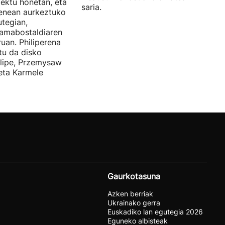
iektu honetan, eta
saria.
enean aurkeztuko
tegian,
amabostaldiaren
uan. Philiperena
itu da disko
elipe, Przemysaw
 eta Karmele
Gaurkotasuna
Azken berriak
Ukrainako gerra
Euskadiko lan egutegia 2026
Eguneko albisteak