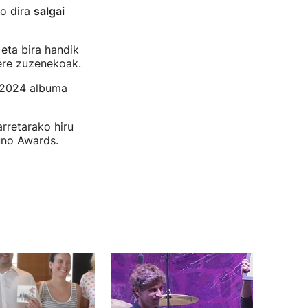
ko dira
salgai
eta bira handik
bere zuzenekoak.
l 2024 albuma
arretarako hiru
uno Awards.