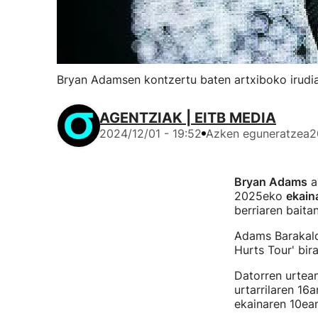
Bryan Adamsen kontzertu baten artxiboko irudia
AGENTZIAK | EITB MEDIA
2024/12/01 - 19:52
Azken eguneratzea
2
Bryan Adams
a
2025eko
ekain
berriaren baitan
Adams Barakald
Hurts Tour' bira
Datorren urtean
urtarrilaren 16
ekainaren 10ea