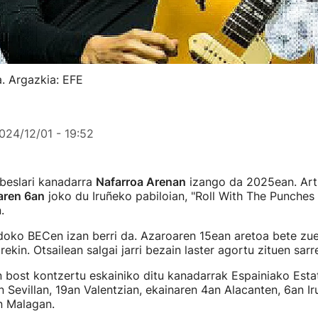
. Argazkia: EFE
024/12/01 - 19:52
beslari kanadarra
Nafarroa Arenan
izango da 2025ean. Art
aren 6an
joko du Iruñeko pabiloian, "Roll With The Punches
.
oko BECen izan berri da. Azaroaren 15ean aretoa bete zue
rekin. Otsailean salgai jarri bezain laster agortu zituen sarr
 bost kontzertu eskainiko ditu kanadarrak Espainiako Esta
an Sevillan, 19an Valentzian, ekainaren 4an Alacanten, 6an I
n Malagan.