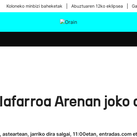
|
|
Koloneko minbizi baheketak
Abuztuaren 12ko eklipsea
Ga
tura
Ikusmiran
Egural
Osasuna
Teknologia
afarroa Arenan joko
 asteartean, jarriko dira salgai, 11:00etan, entradas.co