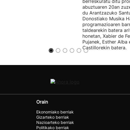
berreskuratu ditu pro
abuztuaren 20an zuz
du Arantzazuko Santu
Donostiako Musika H
programazioaren barr
taldearekin batera ar
honetan, Xabier de F
Pujanek, Esther Alba
Castillorekin batera.
Orain
Ekonomiako berriak
Gizarteko berriak
Nazioarteko berriak
Politikako berriak