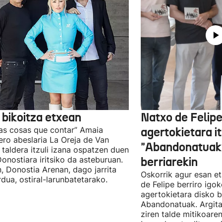
 bikoitza etxean
Natxo de Felip
as cosas que contar” Amaia
agertokietara it
ro abeslaria La Oreja de Van
"Abandonatuak"
taldera itzuli izana ospatzen duen
Donostiara iritsiko da asteburuan.
berriarekin
n, Donostia Arenan, dago jarrita
Oskorrik agur esan et
rdua, ostiral-larunbatetarako.
de Felipe berriro igo
agertokietara disko b
Abandonatuak. Argita
ziren talde mitikoare