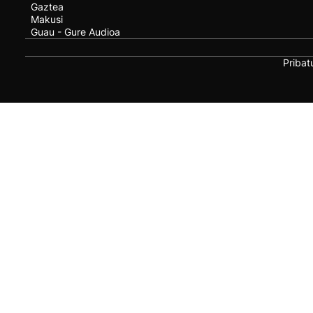
Gaztea
Makusi
Guau - Gure Audioa
Pribat