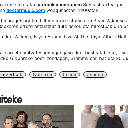
ko kontzerturako
sarrerak abenduaren 3an
, asteartea, jarri
ta
doctormusic.com
webguneetan, 11:00etan.
baino gehiagoko ibilbide arrakastatsua du Bryan Adamsek 
 Rockaren erreferentziatzat dute askok eta mirestuak dira 
tu ditu. Azkena, Bryan Adams Live At The Royal Albert Hal
a, sari eta aintzatespen ugari jaso ditu, besteak beste, Osc
ezko Globorako bost izendapen, Grammy sari bat eta 20 J
ontzertuak
Nafarroa
Iruñea
Jendea
aiteke