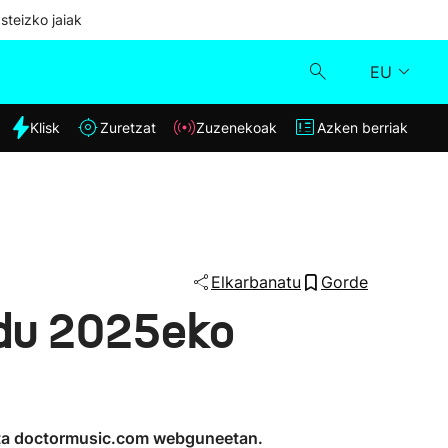
steizko jaiak
EU
dia
Klisk
Zuretzat
Zuzenekoak
Azken berriak
Klisk
Zuzenekoak
Zuretzat
Elkarbanatu
Gorde
 du 2025eko
Azken berriak
m eta doctormusic.com webguneetan.