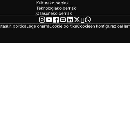
Kulturako berriak
Teknologiako berriak
Osasuneko berriak
utasun politika
Lege oharra
Cookie politika
Cookieen konfigurazioa
Har