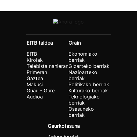
EITB taldea
Orain
EITB
Ekonomiako
Kirolak
berriak
Telebista nahieran
Gizarteko berriak
Primeran
Nazioarteko
Gaztea
berriak
Makusi
Politikako berriak
Guau - Gure
Kulturako berriak
Audioa
Teknologiako
berriak
Osasuneko
berriak
Gaurkotasuna