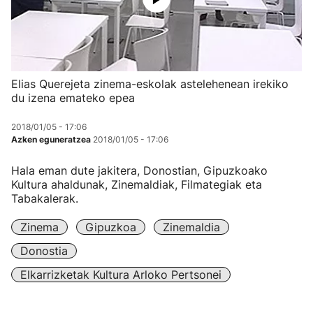
Elias Querejeta zinema-eskolak astelehenean irekiko
du izena emateko epea
2018/01/05 - 17:06
Azken eguneratzea
2018/01/05 - 17:06
Hala eman dute jakitera, Donostian, Gipuzkoako
Kultura ahaldunak, Zinemaldiak, Filmategiak eta
Tabakalerak.
Zinema
Gipuzkoa
Zinemaldia
Donostia
Elkarrizketak Kultura Arloko Pertsonei