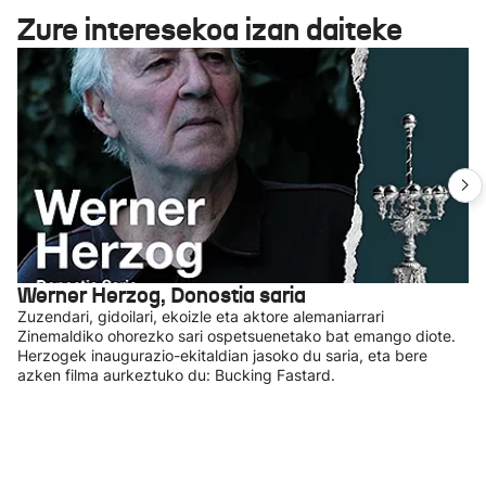
Zure interesekoa izan daiteke
Werner Herzog, Donostia saria
Zuzendari, gidoilari, ekoizle eta aktore alemaniarrari
Zinemaldiko ohorezko sari ospetsuenetako bat emango diote.
Herzogek inaugurazio-ekitaldian jasoko du saria, eta bere
azken filma aurkeztuko du: Bucking Fastard.