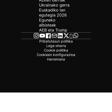
Azken berriak
Ukrainako gerra
Euskadiko lan
egutegia 2026
Eguneko
albisteak
AEB eta Trump
Pribatutasun politika
Lege oharra
Cookie politika
Cookieen konfigurazioa
Harremana