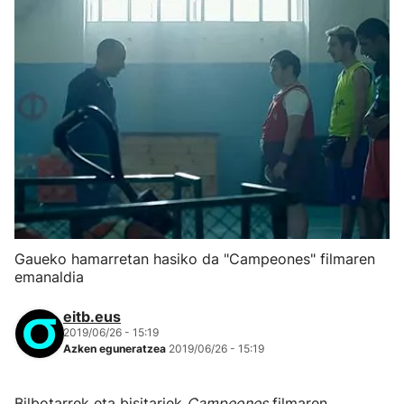
Gaueko hamarretan hasiko da "Campeones" filmaren
emanaldia
eitb.eus
2019/06/26 - 15:19
Azken eguneratzea
2019/06/26 - 15:19
Bilbotarrek eta bisitariek
Campeones
filmaren