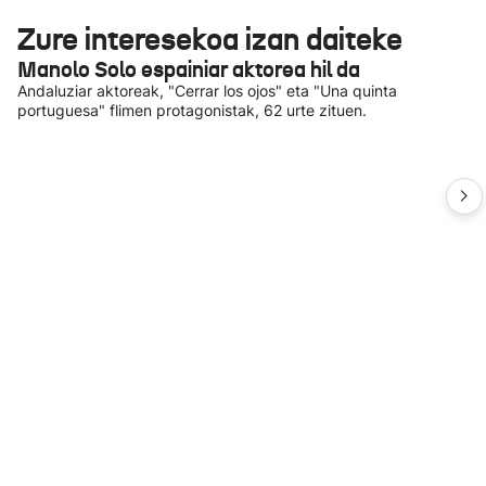
Zure interesekoa izan daiteke
Manolo Solo espainiar aktorea hil da
Andaluziar aktoreak, "Cerrar los ojos" eta "Una quinta
portuguesa" flimen protagonistak, 62 urte zituen.