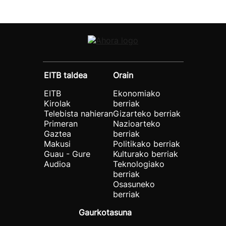
EITB taldea
Orain
EITB
Ekonomiako
Kirolak
berriak
Telebista nahieran
Gizarteko berriak
Primeran
Nazioarteko
Gaztea
berriak
Makusi
Politikako berriak
Guau - Gure
Kulturako berriak
Audioa
Teknologiako
berriak
Osasuneko
berriak
Gaurkotasuna