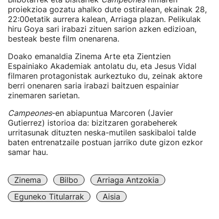
proiekzioa gozatu ahalko dute ostiralean, ekainak 28,
22:00etatik aurrera kalean, Arriaga plazan. Pelikulak
hiru Goya sari irabazi zituen sarion azken edizioan,
besteak beste film onenarena.
Doako emanaldia Zinema Arte eta Zientzien
Espainiako Akademiak antolatu du, eta Jesus Vidal
filmaren protagonistak aurkeztuko du, zeinak aktore
berri onenaren saria irabazi baitzuen espainiar
zinemaren sarietan.
Campeones
-en abiapuntua Marcoren (Javier
Gutierrez) istorioa da: bizitzaren gorabeherek
urritasunak dituzten neska-mutilen saskibaloi talde
baten entrenatzaile postuan jarriko dute gizon ezkor
samar hau.
Zinema
Bilbo
Arriaga Antzokia
Eguneko Titularrak
Aisia