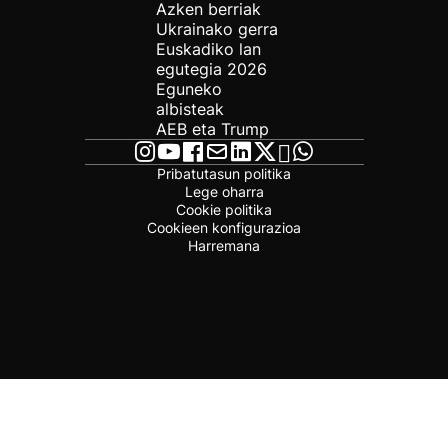
Azken berriak
Ukrainako gerra
Euskadiko lan
egutegia 2026
Eguneko
albisteak
AEB eta Trump
Pribatutasun politika
Lege oharra
Cookie politika
Cookieen konfigurazioa
Harremana