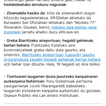
hedabideetako lerroburu nagusiak
:
-
Zinemaldia hasiko da
: Iritsi da zinemarekin dugun
hitzordu nagusienetakoa. 09:00etan abiatuko da
Kursaalen Sail Ofizialean lehiatuko den "Modelo 77"
filmarekin. Gauean, berriz,
irekiera gala egingo dute;
zuzenean
jarraitu ahalko duzu eitb.eus-en.
-
Greba Biarritzeko aireportuan; hegaldi gehienak,
bertan behera
: Frantziako Estatuko aire
kontrolatzaileek greba deitu dute gaurko, eta
ondorioz,
Biarritzeko aireportuan (Lapurdi) gaurko
programatuta zeuden hegaldi gehienak bertan behera
utzi behar izan dituzte. Hala, 18 hegaldi ez dira ibiliko.
-
Txertoaren laugarren dosia jasotzeko kanpainaren
aurkezpena Nafarroan
: Foru Gobernuak pertsona
zaurgarrienak covid-19arengandik babesteko
laugarren ziztadaren kanpaina aurkeztuko du goizean,
Osasun Publiko eta Lan arloko Institutuan.