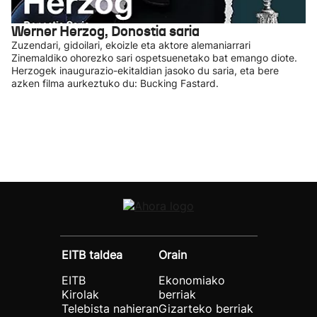
Werner Herzog, Donostia saria
Zuzendari, gidoilari, ekoizle eta aktore alemaniarrari
Zinemaldiko ohorezko sari ospetsuenetako bat emango diote.
Herzogek inaugurazio-ekitaldian jasoko du saria, eta bere
azken filma aurkeztuko du: Bucking Fastard.
EITB taldea
Orain
EITB
Ekonomiako
Kirolak
berriak
Telebista nahieran
Gizarteko berriak