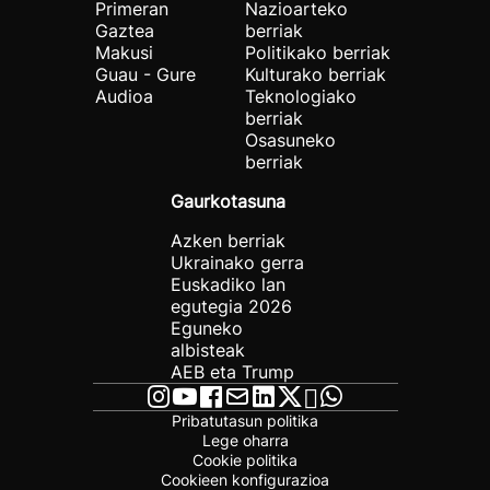
Primeran
Nazioarteko
Gaztea
berriak
Makusi
Politikako berriak
Guau - Gure
Kulturako berriak
Audioa
Teknologiako
berriak
Osasuneko
berriak
Gaurkotasuna
Azken berriak
Ukrainako gerra
Euskadiko lan
egutegia 2026
Eguneko
albisteak
AEB eta Trump
Pribatutasun politika
Lege oharra
Cookie politika
Cookieen konfigurazioa