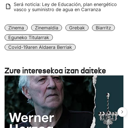
Será noticia: Ley de Educación, plan energético
vasco y suministro de agua en Carranza
Zinema
Zinemaldia
Grebak
Biarritz
Eguneko Titularrak
Covid-19aren Aldaera Berriak
Zure interesekoa izan daiteke