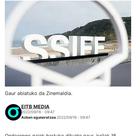
Gaur abiatuko da Zinemaldia.
EITB MEDIA
2022/09/16 - 09:47
Azken eguneratzea
2022/09/16 - 09:47
Ondorengo gaiek hartuko dituzte gaur, irailak 16,