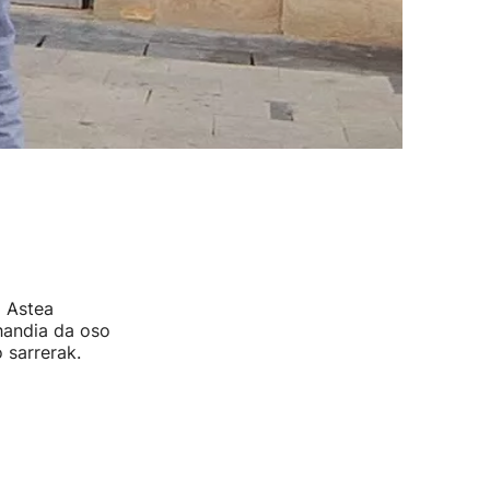
o Astea
 handia da oso
 sarrerak.