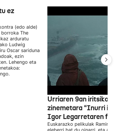
tu ez
 kontra (edo alde)
n borroka The
ikaz arduratu
otako Ludwig
iru Oscar sariduna
ndoak, ezin
ten. Lehengo eta
enetakoa:
ango.
Urriaren 9an iritsiko da
zinemetara “Inurri itsuak”
Igor Legarretaren filma
Euskarazko pelikulak Ramiro Pinillare
eleberri bat du oinarri, eta antzeztald