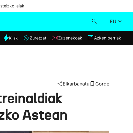
steizko jaiak
EU
dia
Klisk
Zuretzat
Zuzenekoak
Azken berriak
Klisk
Zuzenekoak
Zuretzat
Elkarbanatu
Gorde
treinaldiak
Azken berriak
ezko Astean