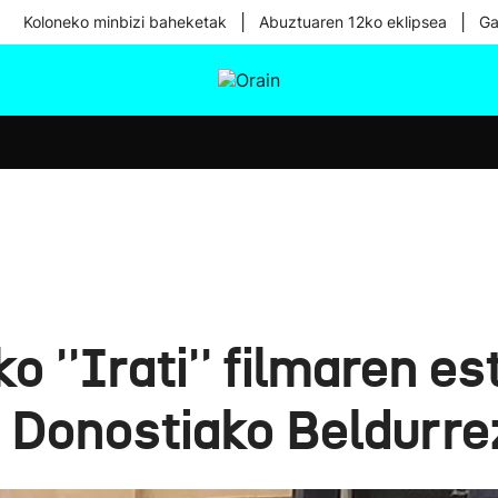
|
|
Koloneko minbizi baheketak
Abuztuaren 12ko eklipsea
Ga
tura
Ikusmiran
Egural
Osasuna
Teknologia
 ''Irati'' filmaren es
u Donostiako Beldurr