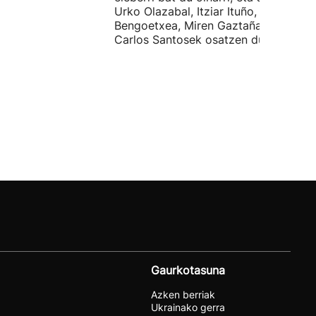
Urko Olazabal, Itziar Ituño, Josean
Bengoetxea, Miren Gaztañaga eta
Carlos Santosek osatzen dute.
Gaurkotasuna
Azken berriak
Ukrainako gerra