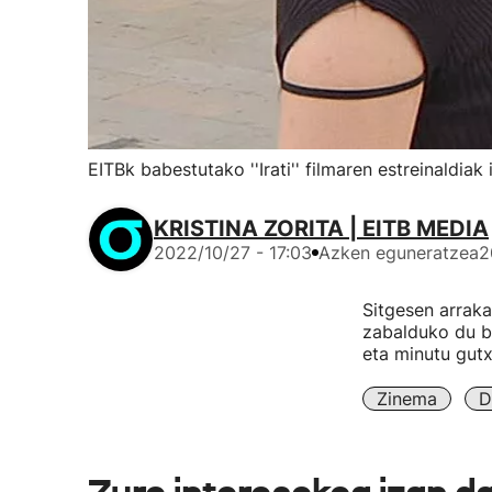
EITBk babestutako ''Irati'' filmaren estreinaldi
KRISTINA ZORITA | EITB MEDIA
2022/10/27 - 17:03
Azken eguneratzea
2
Sitgesen arraka
zabalduko du bi
eta minutu gutx
Zinema
D