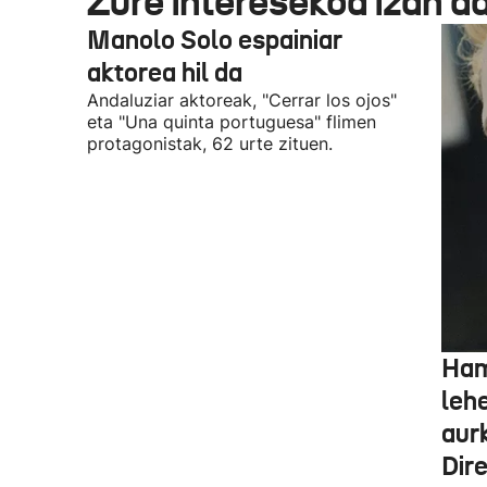
Zure interesekoa izan d
Manolo Solo espainiar
aktorea hil da
Andaluziar aktoreak, "Cerrar los ojos"
eta "Una quinta portuguesa" flimen
protagonistak, 62 urte zituen.
Ham
leh
aur
Dir