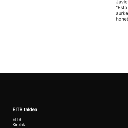
Javie
“Esta
aurke
honet
EITB taldea
EITB
Kirolak