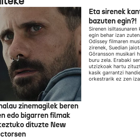
aiteke
Eta sirenek kan
bazuten egin?!
Sirenen isiltasunaren
egin behar izan zute
Odissey filmaren mus
zirenek, Suedian jai
Göransson musikari h
buru zela. Erabaki se
utzizkoak hartu zituz
kasik garrantzi handi
orkestrarik ez zen iz
alau zinemagilek beren
en edo bigarren filmak
keztuko dituzte New
ectorsen