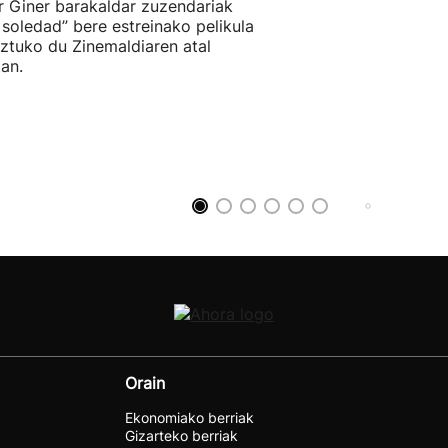
r Giner barakaldar zuzendariak
 soledad” bere estreinako pelikula
ztuko du Zinemaldiaren atal
an.
Orain
Ekonomiako berriak
Gizarteko berriak