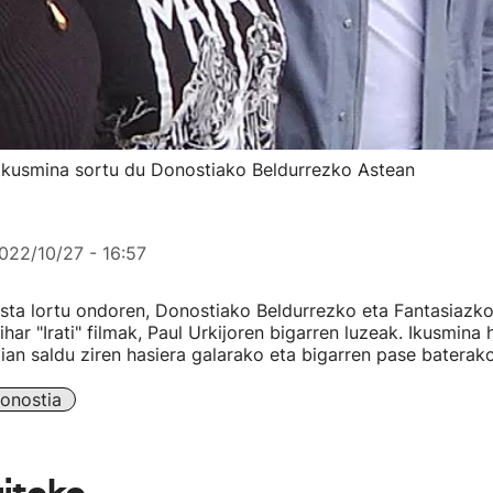
ak ikusmina sortu du Donostiako Beldurrezko Astean
022/10/27 - 16:57
sta lortu ondoren, Donostiako Beldurrezko eta Fantasiazk
har "Irati" filmak, Paul Urkijoren bigarren luzeak. Ikusmina
ian saldu ziren hasiera galarako eta bigarren pase baterako
onostia