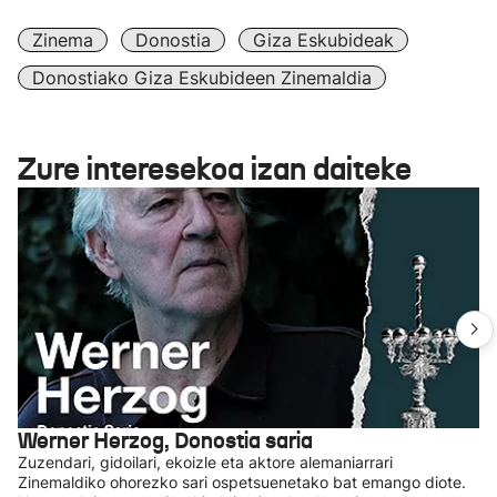
Zinema
Donostia
Giza Eskubideak
Donostiako Giza Eskubideen Zinemaldia
Zure interesekoa izan daiteke
Werner Herzog, Donostia saria
Zuzendari, gidoilari, ekoizle eta aktore alemaniarrari
Zinemaldiko ohorezko sari ospetsuenetako bat emango diote.