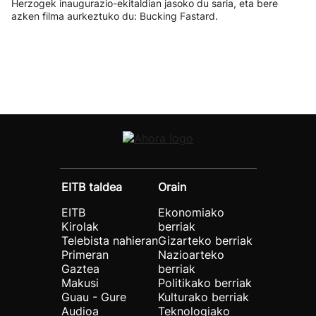
Herzogek inaugurazio-ekitaldian jasoko du saria, eta bere
azken filma aurkeztuko du: Bucking Fastard.
EITB taldea
Orain
EITB
Ekonomiako
Kirolak
berriak
Telebista nahieran
Gizarteko berriak
Primeran
Nazioarteko
Gaztea
berriak
Makusi
Politikako berriak
Guau - Gure
Kulturako berriak
Audioa
Teknologiako