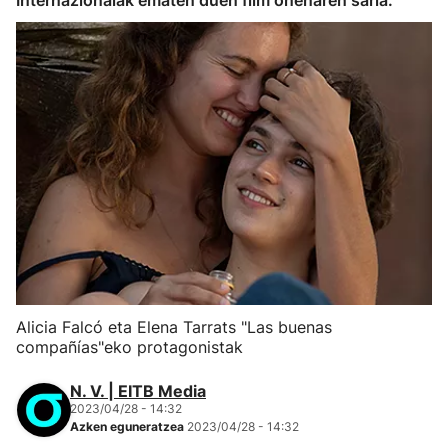
Internazionalak ematen duen film onenaren saria.
Alicia Falcó eta Elena Tarrats "Las buenas
compañías"eko protagonistak
N. V. | EITB Media
2023/04/28 - 14:32
Azken eguneratzea
2023/04/28 - 14:32