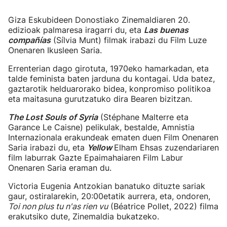
Giza Eskubideen Donostiako Zinemaldiaren 20.
edizioak palmaresa iragarri du, eta
Las buenas
compañías
(Sílvia Munt) filmak irabazi du Film Luze
Onenaren Ikusleen Saria.
Errenterian dago girotuta, 1970eko hamarkadan, eta
talde feminista baten jarduna du kontagai. Uda batez,
gaztarotik helduarorako bidea, konpromiso politikoa
eta maitasuna gurutzatuko dira Bearen bizitzan.
The Lost Souls of Syria
(Stéphane Malterre eta
Garance Le Caisne) pelikulak, bestalde, Amnistia
Internazionala erakundeak ematen duen Film Onenaren
Saria irabazi du, eta
Yellow
Elham Ehsas zuzendariaren
film laburrak Gazte Epaimahaiaren Film Labur
Onenaren Saria eraman du.
Victoria Eugenia Antzokian banatuko dituzte sariak
gaur, ostiralarekin, 20:00etatik aurrera, eta, ondoren,
Toi non plus tu n'as rien vu
(Béatrice Pollet, 2022) filma
erakutsiko dute, Zinemaldia bukatzeko.