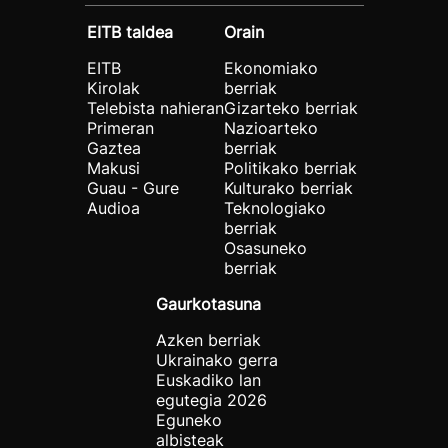
EITB taldea
Orain
EITB
Ekonomiako
Kirolak
berriak
Telebista nahieran
Gizarteko berriak
Primeran
Nazioarteko
Gaztea
berriak
Makusi
Politikako berriak
Guau - Gure
Kulturako berriak
Audioa
Teknologiako
berriak
Osasuneko
berriak
Gaurkotasuna
Azken berriak
Ukrainako gerra
Euskadiko lan
egutegia 2026
Eguneko
albisteak