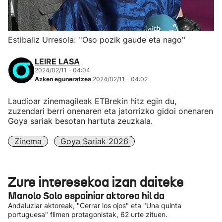
Estibaliz Urresola: ''Oso pozik gaude eta nago''
LEIRE LASA
2024/02/11 - 04:04
Azken eguneratzea
2024/02/11 - 04:02
Laudioar zinemagileak ETBrekin hitz egin du,
zuzendari berri onenaren eta jatorrizko gidoi onenaren
Goya sariak besotan hartuta zeuzkala.
Zinema
Goya Sariak 2026
Zure interesekoa izan daiteke
Manolo Solo espainiar aktorea hil da
Andaluziar aktoreak, "Cerrar los ojos" eta "Una quinta
portuguesa" flimen protagonistak, 62 urte zituen.