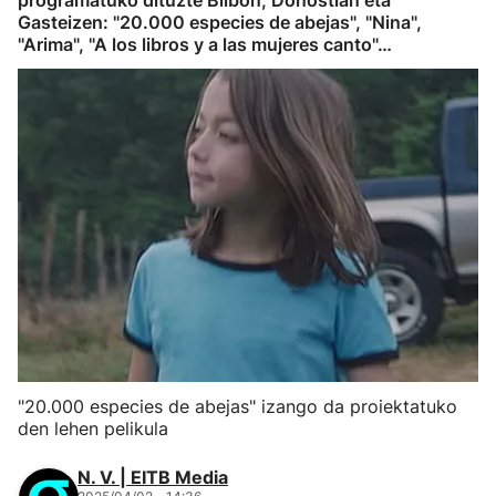
programatuko dituzte Bilbon, Donostian eta
Gasteizen: "20.000 especies de abejas", "Nina",
"Arima", "A los libros y a las mujeres canto"…
"20.000 especies de abejas" izango da proiektatuko
den lehen pelikula
N. V. | EITB Media