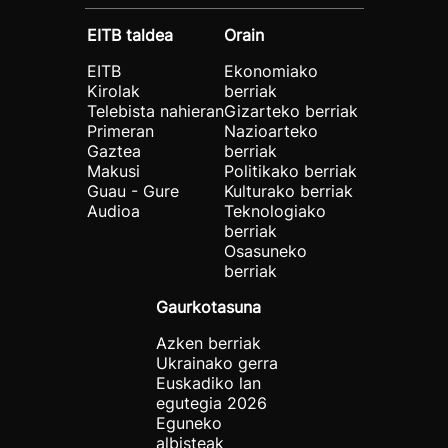
EITB taldea
Orain
EITB
Ekonomiako
Kirolak
berriak
Telebista nahieran
Gizarteko berriak
Primeran
Nazioarteko
Gaztea
berriak
Makusi
Politikako berriak
Guau - Gure
Kulturako berriak
Audioa
Teknologiako
berriak
Osasuneko
berriak
Gaurkotasuna
Azken berriak
Ukrainako gerra
Euskadiko lan
egutegia 2026
Eguneko
albisteak