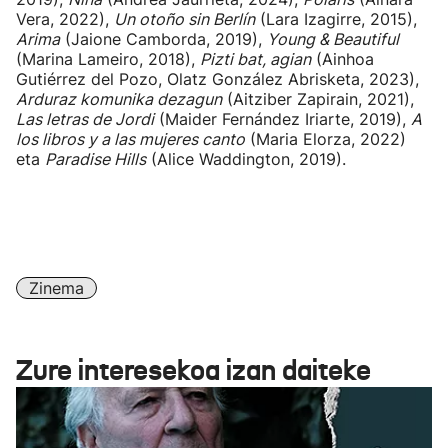
Vera, 2022),
Un otoño sin Berlín
(Lara Izagirre, 2015),
Arima
(Jaione Camborda, 2019),
Young & Beautiful
(Marina Lameiro, 2018),
Pizti bat, agian
(Ainhoa
Gutiérrez del Pozo, Olatz González Abrisketa, 2023),
Arduraz komunika dezagun
(Aitziber Zapirain, 2021),
Las letras de Jordi
(Maider Fernández Iriarte, 2019),
A
los libros y a las mujeres canto
(Maria Elorza, 2022)
eta
Paradise Hills
(Alice Waddington, 2019).
Zinema
Zure interesekoa izan daiteke