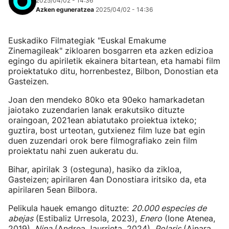
2025/04/02 - 14:36
Azken eguneratzea
2025/04/02 - 14:36
Euskadiko Filmategiak "Euskal Emakume
Zinemagileak" zikloaren bosgarren eta azken edizioa
egingo du apiriletik ekainera bitartean, eta hamabi film
proiektatuko ditu, horrenbestez, Bilbon, Donostian eta
Gasteizen.
Joan den mendeko 80ko eta 90eko hamarkadetan
jaiotako zuzendarien lanak erakutsiko dituzte
oraingoan, 2021ean abiatutako proiektua ixteko;
guztira, bost urteotan, gutxienez film luze bat egin
duen zuzendari orok bere filmografiako zein film
proiektatu nahi zuen aukeratu du.
Bihar, apirilak 3 (osteguna), hasiko da zikloa,
Gasteizen; apirilaren 4an Donostiara iritsiko da, eta
apirilaren 5ean Bilbora.
Pelikula hauek emango dituzte:
20.000 especies de
abejas
(Estibaliz Urresola, 2023),
Enero
(Ione Atenea,
2019),
Nina
(Andrea Jaurrieta, 2024),
Polaris
(Ainara