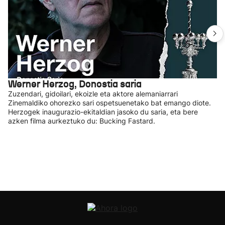
Werner Herzog, Donostia saria
Zuzendari, gidoilari, ekoizle eta aktore alemaniarrari
Zinemaldiko ohorezko sari ospetsuenetako bat emango diote.
Herzogek inaugurazio-ekitaldian jasoko du saria, eta bere
azken filma aurkeztuko du: Bucking Fastard.